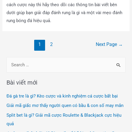
cách cược này thì hãy theo dõi các thông tin bài viết bên
dưới giúp bạn giải đáp đánh rung là gì và một vài mẹo đánh
rung bóng đá hiệu quả.
1
2
Next Page
→
Bài viết mới
Đá gà tre là gì? Kèo cược và kinh nghiệm cá cược bất bại
Giải mã giấc mơ thấy người quen có bầu & con số may mắn
Split bet là gì? Giải mã cược Roulette & Blackjack cực hiệu
quả