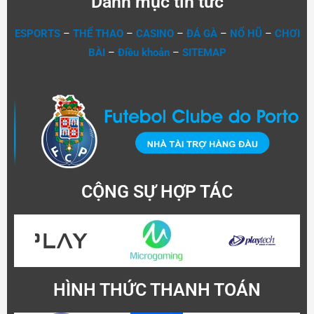
Danh mục tin tức
ESPORTS
–
THỂ THAO
–
CASINO
–
ĐÁ GÀ
–
NỔ HŨ
–
CHƠI
BÀI
–
Điều khoản
–
SITEMAP
CỘNG SỰ HỢP TÁC
HÌNH THỨC THANH TOÁN