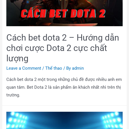
Cách bet dota 2 – Hướng dẫn
chơi cược Dota 2 cực chất
lượng
Leave a Comment
/
Thể thao
/ By
admin
Cách bet dota 2 một trong những chủ đề được nhiều anh em
quan tâm. Bet Dota 2 là sản phẩm ăn khách nhất nhì trên thị
trường.