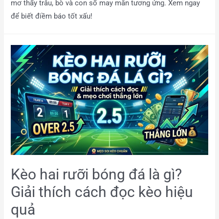
mơ thấy trâu, bò và con số may mắn tương ứng. Xem ngay
để biết điềm báo tốt xấu!
Kèo hai rưỡi bóng đá là gì?
Giải thích cách đọc kèo hiệu
quả