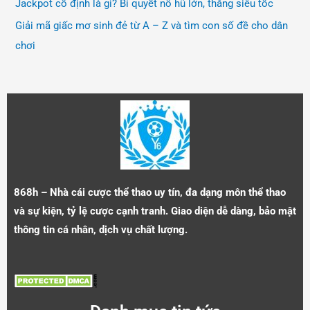
Jackpot cố định là gì? Bí quyết nổ hũ lớn, thắng siêu tốc
Giải mã giấc mơ sinh đẻ từ A – Z và tìm con số đề cho dân
chơi
868h – Nhà cái cược thể thao uy tín, đa dạng môn thể thao
và sự kiện, tỷ lệ cược cạnh tranh. Giao diện dễ dàng, bảo mật
thông tin cá nhân, dịch vụ chất lượng.