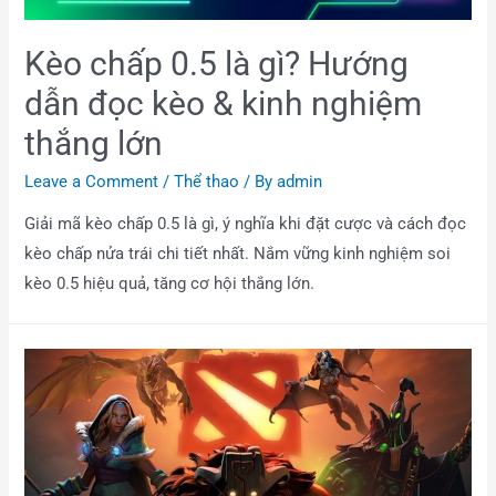
Kèo chấp 0.5 là gì? Hướng
dẫn đọc kèo & kinh nghiệm
thắng lớn
Leave a Comment
/
Thể thao
/ By
admin
Giải mã kèo chấp 0.5 là gì, ý nghĩa khi đặt cược và cách đọc
kèo chấp nửa trái chi tiết nhất. Nắm vững kinh nghiệm soi
kèo 0.5 hiệu quả, tăng cơ hội thắng lớn.