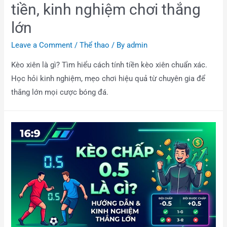
tiền, kinh nghiệm chơi thắng
lớn
Leave a Comment
/
Thể thao
/ By
admin
Kèo xiên là gì? Tìm hiểu cách tính tiền kèo xiên chuẩn xác.
Học hỏi kinh nghiệm, mẹo chơi hiệu quả từ chuyên gia để
thắng lớn mọi cược bóng đá.