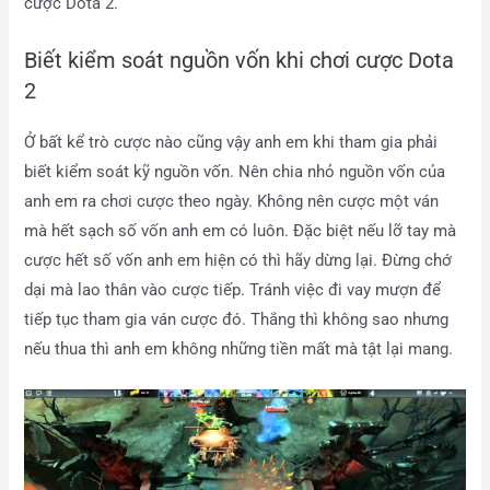
cược Dota 2.
Biết kiểm soát nguồn vốn khi chơi cược Dota
2
Ở bất kể trò cược nào cũng vậy anh em khi tham gia phải
biết kiểm soát kỹ nguồn vốn. Nên chia nhỏ nguồn vốn của
anh em ra chơi cược theo ngày. Không nên cược một ván
mà hết sạch số vốn anh em có luôn. Đặc biệt nếu lỡ tay mà
cược hết số vốn anh em hiện có thì hãy dừng lại. Đừng chớ
dại mà lao thân vào cược tiếp. Tránh việc đi vay mượn để
tiếp tục tham gia ván cược đó. Thắng thì không sao nhưng
nếu thua thì anh em không những tiền mất mà tật lại mang.