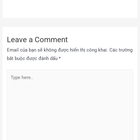
Leave a Comment
Email của bạn sẽ không được hiển thị công khai.
Các trường
bắt buộc được đánh dấu
*