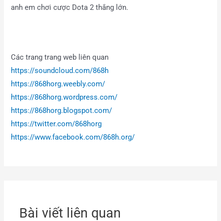
anh em chơi cược Dota 2 thắng lớn.
Các trang trang web liên quan
https://soundcloud.com/868h
https://868horg.weebly.com/
https://868horg.wordpress.com/
https://868horg.blogspot.com/
https://twitter.com/868horg
https://www.facebook.com/868h.org/
Bài viết liên quan