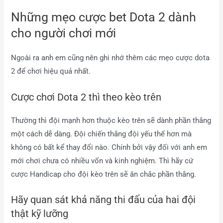
Những mẹo cược bet Dota 2 dành
cho người chơi mới
Ngoài ra anh em cũng nên ghi nhớ thêm các mẹo cược dota
2 để chơi hiệu quả nhất.
Cược chơi Dota 2 thì theo kèo trên
Thường thì đội mạnh hơn thuộc kèo trên sẽ dành phần thắng
một cách dễ dàng. Đội chiến thắng đội yếu thế hơn mà
không có bất kể thay đổi nào. Chính bởi vậy đối với anh em
mới chơi chưa có nhiều vốn và kinh nghiệm. Thì hãy cứ
cược Handicap cho đội kèo trên sẽ ăn chắc phần thắng.
Hãy quan sát khả năng thi đấu của hai đội
thật kỹ lưỡng