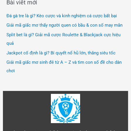
Bài viết mới
Đá gà tre là gì? Kèo cược và kinh nghiệm cá cược bất bại
Giải mã giấc mơ thấy người quen có bầu & con số may mắn
Split bet là gì? Giải mã cược Roulette & Blackjack cực hiệu
quả
Jackpot cố định là gì? Bí quyết nổ hũ lớn, thắng siêu tốc
Giải mã giấc mơ sinh đẻ từ A – Z và tìm con số đề cho dân
chơi