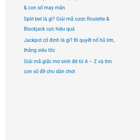
& con số may mắn
Split bet là gì? Giải mã cược Roulette &
Blackjack cực hiệu quả
Jackpot cố định là gì? Bí quyết nổ hũ lớn,
thắng siêu tốc
Giải mã giấc mơ sinh đẻ từ A – Z và tìm
con số đề cho dân chơi