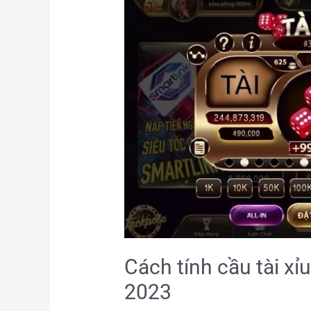
Cách tính cầu tài x
2023