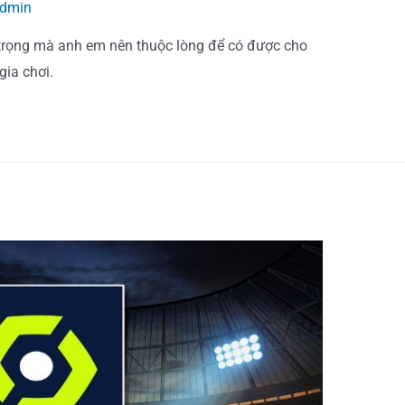
dmin
n trọng mà anh em nên thuộc lòng để có được cho
gia chơi.