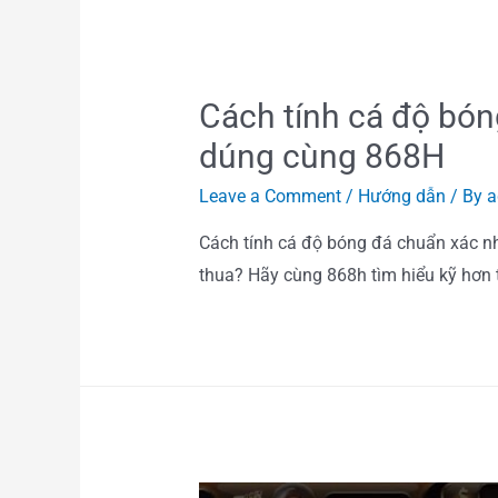
Cách tính cá độ bón
dúng cùng 868H
Leave a Comment
/
Hướng dẫn
/ By
a
Cách tính cá độ bóng đá chuẩn xác nh
thua? Hãy cùng 868h tìm hiểu kỹ hơn t