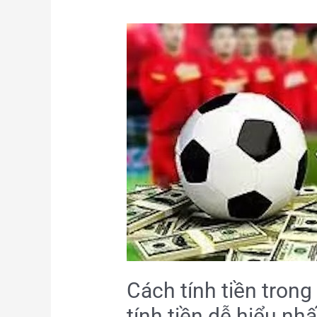
Cách tính tiền tron
tính tiền dễ hiểu nhấ