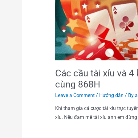
Các cầu tài xỉu và 4
cùng 868H
Leave a Comment
/
Hướng dẫn
/ By
a
Khi tham gia cá cược tài xỉu trực tuy
xỉu. Nếu đam mê tài xỉu anh em đừng 