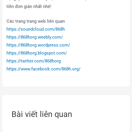
tiền đơn giản nhất nhé!
Các trang trang web liên quan
https://soundcloud.com/868h
https://868horg.weebly.com/
https://868horg.wordpress.com/
https://868horg.blogspot.com/
https://twitter.com/868horg
https://www.facebook.com/868h.org/
Bài viết liên quan