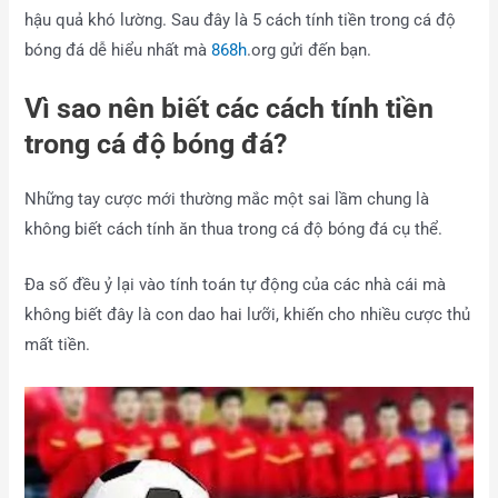
hậu quả khó lường. Sau đây là 5 cách tính tiền trong cá độ
bóng đá dễ hiểu nhất mà
868h
.org gửi đến bạn.
Vì sao nên biết các cách tính tiền
trong cá độ bóng đá?
Những tay cược mới thường mắc một sai lầm chung là
không biết cách tính ăn thua trong cá độ bóng đá cụ thể.
Đa số đều ỷ lại vào tính toán tự động của các nhà cái mà
không biết đây là con dao hai lưỡi, khiến cho nhiều cược thủ
mất tiền.