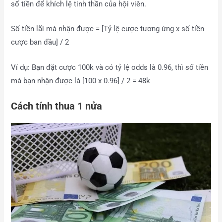
số tiền để khích lệ tinh thần của hội viên.
Số tiền lãi mà nhận được = [Tỷ lệ cược tương ứng x số tiền
cược ban đầu] / 2
Ví dụ: Bạn đặt cược 100k và có tỷ lệ odds là 0.96, thì số tiền
mà bạn nhận được là [100 x 0.96] / 2 = 48k
Cách tính thua 1 nửa