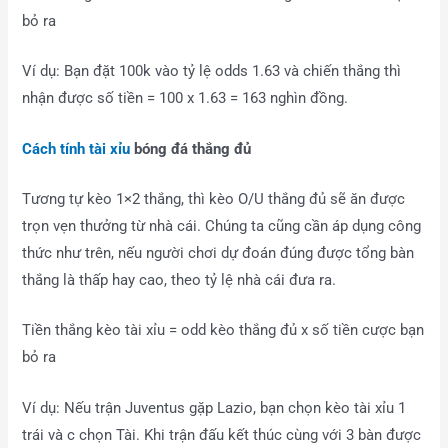
bỏ ra
Ví dụ: Bạn đặt 100k vào tỷ lệ odds 1.63 và chiến thắng thì
nhận được số tiền = 100 x 1.63 = 163 nghìn đồng.
Cách tính tài xỉu
bóng đá thắng đủ
Tương tự kèo 1×2 thắng, thì kèo O/U thắng đủ sẽ ăn được
trọn vẹn thưởng từ nhà cái. Chúng ta cũng cần áp dụng công
thức như trên, nếu người chơi dự đoán đúng được tổng bàn
thắng là thấp hay cao, theo tỷ lệ nhà cái đưa ra.
Tiền thắng kèo tài xỉu = odd kèo thắng đủ x số tiền cược bạn
bỏ ra
Ví dụ: Nếu trận Juventus gặp Lazio, bạn chọn kèo tài xỉu 1
trái và c chọn Tài. Khi trận đấu kết thúc cùng với 3 bàn được