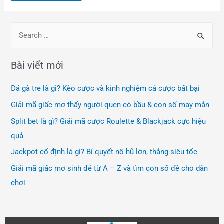
Bài viết mới
Đá gà tre là gì? Kèo cược và kinh nghiệm cá cược bất bại
Giải mã giấc mơ thấy người quen có bầu & con số may mắn
Split bet là gì? Giải mã cược Roulette & Blackjack cực hiệu
quả
Jackpot cố định là gì? Bí quyết nổ hũ lớn, thắng siêu tốc
Giải mã giấc mơ sinh đẻ từ A – Z và tìm con số đề cho dân
chơi