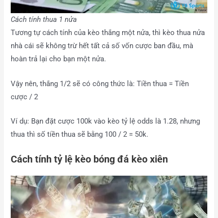
Cách tính thua 1 nửa
Tương tự cách tính của kèo thắng một nửa, thì kèo thua nửa
nhà cái sẽ không trừ hết tất cả số vốn cược ban đầu, mà
hoàn trả lại cho bạn một nửa.
Vậy nên, thắng 1/2 sẽ có công thức là: Tiền thua = Tiền
cược / 2
Ví dụ: Bạn đặt cược 100k vào kèo tỷ lệ odds là 1.28, nhưng
thua thì số tiền thua sẽ bằng 100 / 2 = 50k.
Cách tính tỷ lệ kèo bóng đá kèo xiên