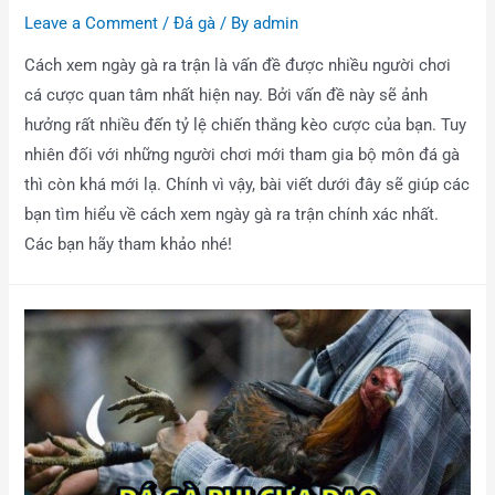
Leave a Comment
/
Đá gà
/ By
admin
Cách xem ngày gà ra trận là vấn đề được nhiều người chơi
cá cược quan tâm nhất hiện nay. Bởi vấn đề này sẽ ảnh
hưởng rất nhiều đến tỷ lệ chiến thắng kèo cược của bạn. Tuy
nhiên đối với những người chơi mới tham gia bộ môn đá gà
thì còn khá mới lạ. Chính vì vậy, bài viết dưới đây sẽ giúp các
bạn tìm hiểu về cách xem ngày gà ra trận chính xác nhất.
Các bạn hãy tham khảo nhé!