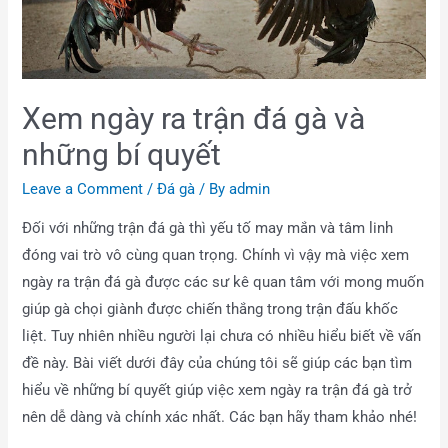
Xem ngày ra trận đá gà và
những bí quyết
Leave a Comment
/
Đá gà
/ By
admin
Đối với những trận đá gà thì yếu tố may mắn và tâm linh
đóng vai trò vô cùng quan trọng. Chính vì vậy mà việc xem
ngày ra trận đá gà được các sư kê quan tâm với mong muốn
giúp gà chọi giành được chiến thắng trong trận đấu khốc
liệt. Tuy nhiên nhiều người lại chưa có nhiều hiểu biết về vấn
đề này. Bài viết dưới đây của chúng tôi sẽ giúp các bạn tìm
hiểu về những bí quyết giúp việc xem ngày ra trận đá gà trở
nên dễ dàng và chính xác nhất. Các bạn hãy tham khảo nhé!