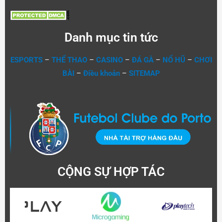
Danh mục tin tức
ESPORTS
–
THỂ THAO
–
CASINO
–
ĐÁ GÀ
–
NỔ HŨ
–
CHƠI
BÀI
–
Điều khoản
–
SITEMAP
CỘNG SỰ HỢP TÁC