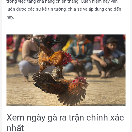
trong việc tăng khả năng chiến thắng. Quan niệm này vẫn
luôn được các sư kê tin tưởng, chia sẻ và áp dụng cho đến
nay.
Xem ngày gà ra trận chính xác
nhất