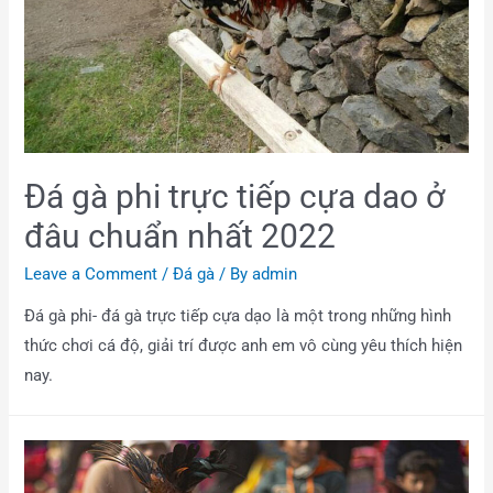
Đá gà phi trực tiếp cựa dao ở
đâu chuẩn nhất 2022
Leave a Comment
/
Đá gà
/ By
admin
Đá gà phi- đá gà trực tiếp cựa dạo là một trong những hình
thức chơi cá độ, giải trí được anh em vô cùng yêu thích hiện
nay.