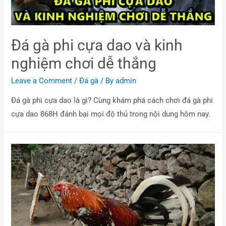
Đá gà phi cựa dao và kinh
nghiệm chơi dễ thắng
Leave a Comment
/
Đá gà
/ By
admin
Đá gà phi cựa dao là gì? Cùng khám phá cách chơi đá gà phi
cựa dao 868H đánh bại mọi độ thủ trong nội dung hôm nay.