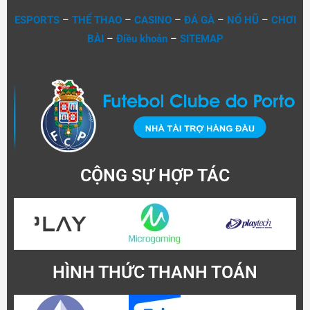
ESPORTS
–
THỂ THAO
–
CASINO
–
ĐÁ GÀ
–
NỔ HŨ
–
CHƠI
BÀI
–
Điều khoản
–
SITEMAP
CỘNG SỰ HỢP TÁC
HÌNH THỨC THANH TOÁN