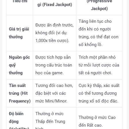
Tiêu chí
(Progressive
gì (Fixed Jackpot)
Jackpot)
Tăng liên tục cho
Được ấn định trước,
Giá trị giải
đến khi có người
không đổi (ví dụ:
thưởng
trúng, có thể đạt con
1,000x tiền cược).
số khổng lồ.
Nguồn gốc
Được tích hợp sẵn
Trích một phần nhỏ
quỹ
trong cấu trúc toán
từ mỗi lượt cược của
thưởng
học của game.
tất cả người chơi.
Tần suất
Tương đối cao hơn,
Cực kỳ thấp, xác suất
trúng (Hit
đặc biệt với các
có thể tương đương
Frequency)
mức Mini/Minor.
trúng xổ số độc đắc.
Độ biến
Thường ở mức
Thường ở mức Cao
động
Thấp đến Trung
đến Rất cao.