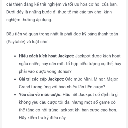
cải thiện đáng kể trải nghiệm và tối ưu hóa cơ hội của bạn.
Dưới đây là những bước đi thực tế mà các tay chơi kinh
nghiệm thường áp dụng.
Đầu tiên và quan trọng nhất là phải đọc kỹ bảng thanh toán
(Paytable) và luật chơi.
Hiểu cách kích hoạt Jackpot:
Jackpot được kích hoạt
ngẫu nhiên, hay cần một tổ hợp biểu tượng cụ thể, hay
phải vào được vòng Bonus?
Giá trị các cấp Jackpot:
Các mức Mini, Minor, Major,
Grand tương ứng với bao nhiêu lần tiền cược?
Yêu cầu về mức cược:
Hầu hết Jackpot cố định là gì
không yêu cầu cược tối đa, nhưng một số game có
thể tăng cơ hội trúng jackpot khi bạn cược cao hơn.
Hãy kiểm tra kỹ điều này.