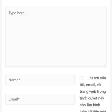
Lưu tên của
tôi, email, và
trang web trong
trình duyệt này
cho lần bình
luận kế tiếp của