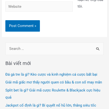
tôi.
Bài viết mới
Đá gà tre là gì? Kèo cược và kinh nghiệm cá cược bất bại
Giải mã giấc mơ thấy người quen có bầu & con số may mắn
Split bet là gì? Giải mã cược Roulette & Blackjack cực hiệu
quả
Jackpot cố định là gì? Bí quyết nổ hũ lớn, thắng siêu tốc