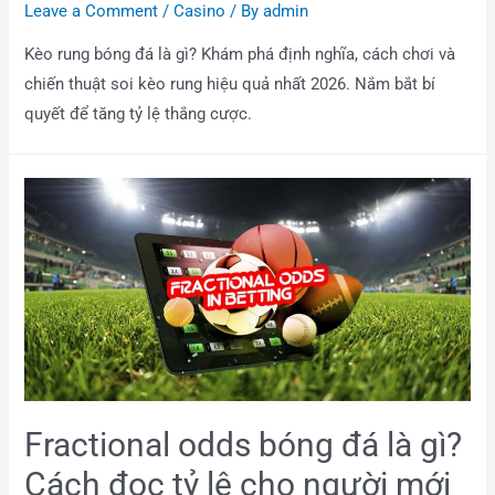
Leave a Comment
/
Casino
/ By
admin
Kèo rung bóng đá là gì? Khám phá định nghĩa, cách chơi và
chiến thuật soi kèo rung hiệu quả nhất 2026. Nắm bắt bí
quyết để tăng tỷ lệ thắng cược.
Fractional odds bóng đá là gì?
Cách đọc tỷ lệ cho người mới