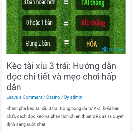
Kèo tài xỉu 3 trái: Hướng dẫn
đọc chi tiết và mẹo chơi hấp
dẫn
Leave a Comment
/
Casino
/ By
admin
Khám phá kèo tài xỉu 3 trái trong bóng đá từ A-Z: hiểu bản
chất, cách đọc kèo và phân tích chiến thuật để đưa ra quyết
định sáng suốt nhất.