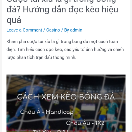
đá? Hướng dẫn đọc kèo hiệu
quả
Leave a Comment
/
Casino
/ By
admin
Khám phá cược tài xỉu là gì trong bóng đá một cách toàn
diện. Tìm hiểu cách đọc kèo, các yếu tố ảnh hưởng và chiến
lược phân tích trận đấu thông minh.