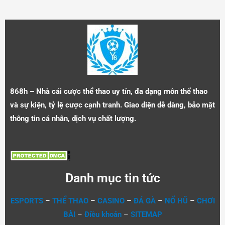
868h – Nhà cái cược thể thao uy tín, đa dạng môn thể thao
và sự kiện, tỷ lệ cược cạnh tranh. Giao diện dễ dàng, bảo mật
thông tin cá nhân, dịch vụ chất lượng.
Danh mục tin tức
ESPORTS
–
THỂ THAO
–
CASINO
–
ĐÁ GÀ
–
NỔ HŨ
–
CHƠI
BÀI
–
Điều khoản
–
SITEMAP