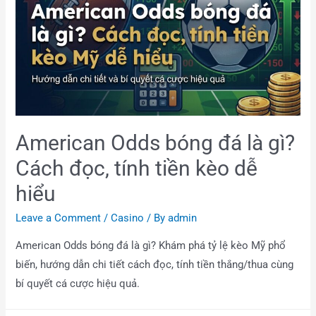
American Odds bóng đá là gì?
Cách đọc, tính tiền kèo dễ
hiểu
Leave a Comment
/
Casino
/ By
admin
American Odds bóng đá là gì? Khám phá tỷ lệ kèo Mỹ phổ
biến, hướng dẫn chi tiết cách đọc, tính tiền thắng/thua cùng
bí quyết cá cược hiệu quả.