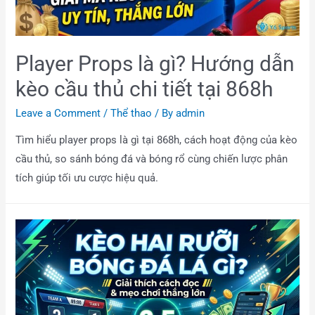
Player Props là gì? Hướng dẫn
kèo cầu thủ chi tiết tại 868h
Leave a Comment
/
Thể thao
/ By
admin
Tìm hiểu player props là gì tại 868h, cách hoạt động của kèo
cầu thủ, so sánh bóng đá và bóng rổ cùng chiến lược phân
tích giúp tối ưu cược hiệu quả.