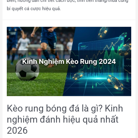
biến, hướng dẫn chi tiết cách đọc, tính tiền thắng/thua cùng
bí quyết cá cược hiệu quả.
Kèo rung bóng đá là gì? Kinh
nghiệm đánh hiệu quả nhất
2026