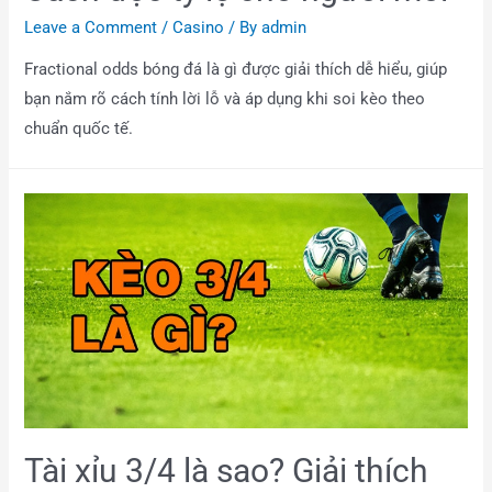
Leave a Comment
/
Casino
/ By
admin
Fractional odds bóng đá là gì được giải thích dễ hiểu, giúp
bạn nắm rõ cách tính lời lỗ và áp dụng khi soi kèo theo
chuẩn quốc tế.
Tài xỉu 3/4 là sao? Giải thích