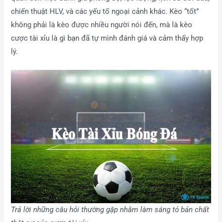
chiến thuật HLV, và các yếu tố ngoại cảnh khác. Kèo “tốt”
không phải là kèo được nhiều người nói đến, mà là kèo
cược tài xỉu là gì bạn đã tự mình đánh giá và cảm thấy hợp
lý.
Trả lời những câu hỏi thường gặp nhằm làm sáng tỏ bản chất