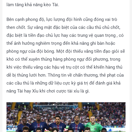
làm tăng khả năng kèo Tài.
Bên cạnh phong độ, lực lượng đội hình cũng đóng vai trò
then chốt. Sự vắng mặt đặc biệt của các cầu thủ chủ chốt,
đặc biệt là tiền đạo chủ lực hay các trung vệ quan trọng , có
thể ảnh hưởng nghiêm trọng đến khả năng ghi bàn hoặc
phòng ngự của đội bóng. Một đội thiếu vắng tiền đạo giỏi sẽ
khó có thể xuyên thủng hàng phòng ngự đối phương, trong
khi việc thiếu vắng các hậu vệ trụ cột có thể khiến hàng thủ
dễ bị thủng lưới hơn. Thông tin về chấn thương, thẻ phạt của
các cầu thủ là những dữ liệu cực kỳ giá trị để đánh giá khả
năng Tài hay Xỉu khi chơi cược tài xỉu là gì.