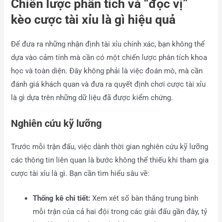
Chiến lược phân tích và “đọc vị”
kèo cược tài xỉu là gì hiệu quả
Để đưa ra những nhận định tài xỉu chính xác, bạn không thể
dựa vào cảm tính mà cần có một chiến lược phân tích khoa
học và toàn diện. Đây không phải là việc đoán mò, mà cần
đánh giá khách quan và đưa ra quyết định chơi cược tài xỉu
là gì dựa trên những dữ liệu đã được kiểm chứng.
Nghiên cứu kỹ lưỡng
Trước mỗi trận đấu, việc dành thời gian nghiên cứu kỹ lưỡng
các thông tin liên quan là bước không thể thiếu khi tham gia
cược tài xỉu là gì. Bạn cần tìm hiểu sâu về:
Thống kê chi tiết:
Xem xét số bàn thắng trung bình
mỗi trận của cả hai đội trong các giải đấu gần đây, tỷ