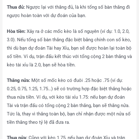
Thua đủ:
Ngược lại với thắng đủ, là khi tổng số bàn thắng đi
ngược hoàn toàn với dự đoán của bạn.
Hòa tiền:
Xảy ra ở các mốc kèo là số nguyên (ví dụ: 1.0, 2.0,
3.0). Nếu tổng số bàn thắng đặc biệt bằng chính con số kèo,
thì dù bạn dự đoán Tài hay Xỉu, bạn sẽ được hoàn lại toàn bộ
số tiền. Ví dụ, trận đấu kết thúc với tổng cộng 2 bàn thắng và
kèo tài xỉu là 2.0, bạn sẽ hòa tiền.
Thắng nửa:
Một số mốc kèo có đuôi .25 hoặc .75 (ví dụ:
0.25, 0.75, 1.25, 1.75…) sẽ có trường hợp đặc biệt thắng hoặc
thua nửa tiền. Ví dụ, với kèo tài xỉu 1.75: nếu bạn dự đoán
Tài và trận đấu có tổng cộng 2 bàn thắng, bạn sẽ thắng nửa.
Tức là, thay vì thắng toàn bộ, bạn chỉ nhận được một nửa số
tiền thắng theo tỷ lệ đã đưa ra.
Thua nửa:
Cũng với kèo 1.75, nếu bạn dự đoán Xỉu và trận