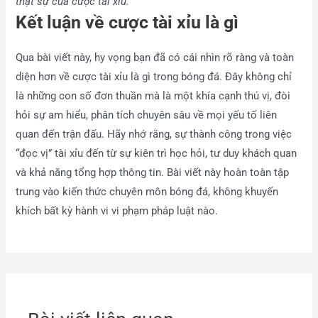
thật sự của cược tài xỉu.
Kết luận về cược tài xỉu là gì
Qua bài viết này, hy vọng bạn đã có cái nhìn rõ ràng và toàn
diện hơn về cược tài xỉu là gì trong bóng đá. Đây không chỉ
là những con số đơn thuần mà là một khía cạnh thú vị, đòi
hỏi sự am hiểu, phân tích chuyên sâu về mọi yếu tố liên
quan đến trận đấu. Hãy nhớ rằng, sự thành công trong việc
“đọc vị” tài xỉu đến từ sự kiên trì học hỏi, tư duy khách quan
và khả năng tổng hợp thông tin. Bài viết này hoàn toàn tập
trung vào kiến thức chuyên môn bóng đá, không khuyến
khích bất kỳ hành vi vi phạm pháp luật nào.