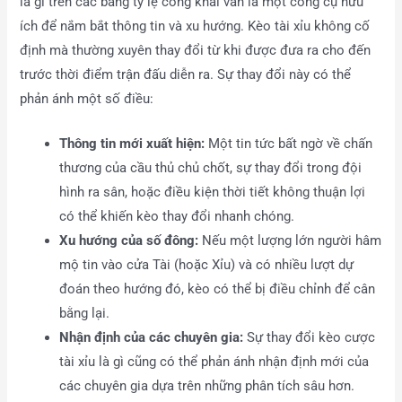
là gì trên các bảng tỷ lệ công khai vẫn là một công cụ hữu
ích để nắm bắt thông tin và xu hướng. Kèo tài xỉu không cố
định mà thường xuyên thay đổi từ khi được đưa ra cho đến
trước thời điểm trận đấu diễn ra. Sự thay đổi này có thể
phản ánh một số điều:
Thông tin mới xuất hiện:
Một tin tức bất ngờ về chấn
thương của cầu thủ chủ chốt, sự thay đổi trong đội
hình ra sân, hoặc điều kiện thời tiết không thuận lợi
có thể khiến kèo thay đổi nhanh chóng.
Xu hướng của số đông:
Nếu một lượng lớn người hâm
mộ tin vào cửa Tài (hoặc Xỉu) và có nhiều lượt dự
đoán theo hướng đó, kèo có thể bị điều chỉnh để cân
bằng lại.
Nhận định của các chuyên gia:
Sự thay đổi kèo cược
tài xỉu là gì cũng có thể phản ánh nhận định mới của
các chuyên gia dựa trên những phân tích sâu hơn.