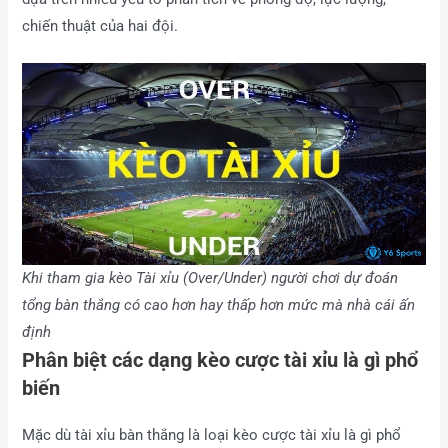
chiến thuật của hai đội.
Khi tham gia kèo Tài xỉu (Over/Under) người chơi dự đoán
tổng bàn thắng có cao hơn hay thấp hơn mức mà nhà cái ấn
định
Phân biệt các dạng kèo cược tài xỉu là gì phổ
biến
Mặc dù tài xỉu bàn thắng là loại kèo cược tài xỉu là gì phổ