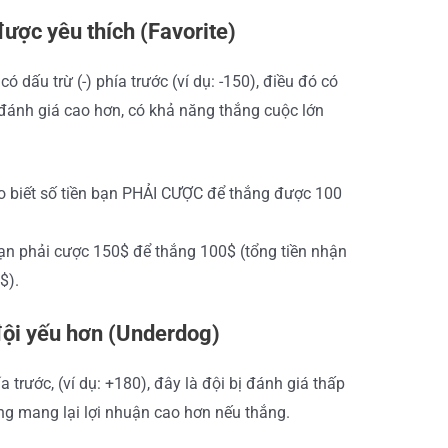
ược yêu thích (Favorite)
 dấu trừ (-) phía trước (ví dụ: -150), điều đó có
đánh giá cao hơn, có khả năng thắng cuộc lớn
o biết số tiền bạn PHẢI CƯỢC để thắng được 100
bạn phải cược 150$ để thắng 100$ (tổng tiền nhận
$).
đội yếu hơn (Underdog)
ía trước, (ví dụ: +180), đây là đội bị đánh giá thấp
g mang lại lợi nhuận cao hơn nếu thắng.