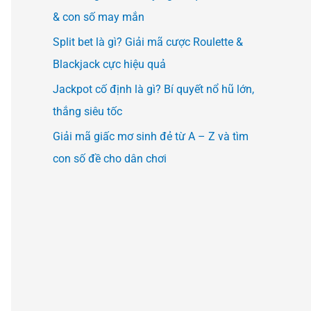
& con số may mắn
Split bet là gì? Giải mã cược Roulette &
Blackjack cực hiệu quả
Jackpot cố định là gì? Bí quyết nổ hũ lớn,
thắng siêu tốc
Giải mã giấc mơ sinh đẻ từ A – Z và tìm
con số đề cho dân chơi