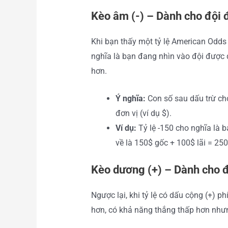
Kèo âm (-) – Dành cho đội đ
Khi bạn thấy một tỷ lệ American Odds có
nghĩa là bạn đang nhìn vào đội được 
hơn.
Ý nghĩa:
Con số sau dấu trừ ch
đơn vị (ví dụ $).
Ví dụ:
Tỷ lệ -150 cho nghĩa là 
về là 150$ gốc + 100$ lãi = 250
Kèo dương (+) – Dành cho 
Ngược lại, khi tỷ lệ có dấu cộng (+) ph
hơn, có khả năng thắng thấp hơn nhưn