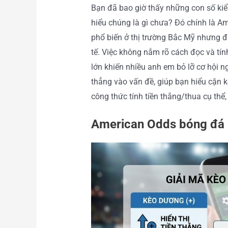
Bạn đã bao giờ thấy những con số ki
hiểu chúng là gì chưa? Đó chính là Ame
phổ biến ở thị trường Bắc Mỹ nhưng đ
tế. Việc không nắm rõ cách đọc và tín
lớn khiến nhiều anh em bỏ lỡ cơ hội ng
thẳng vào vấn đề, giúp bạn hiểu cặn 
công thức tính tiền thắng/thua cụ thể,
American Odds bóng đá l