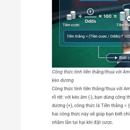
Công thức tính tiền thắng/thua với Ame
kèo dương
Công thức tính tiền thắng/thua với Am
rõ rệt: với kèo âm (-), bạn dùng công 
dương (+), công thức là Tiền thắng = 
hai công thức này sẽ giúp bạn biết ch
nhầm lẫn tai hại khi đặt cược.