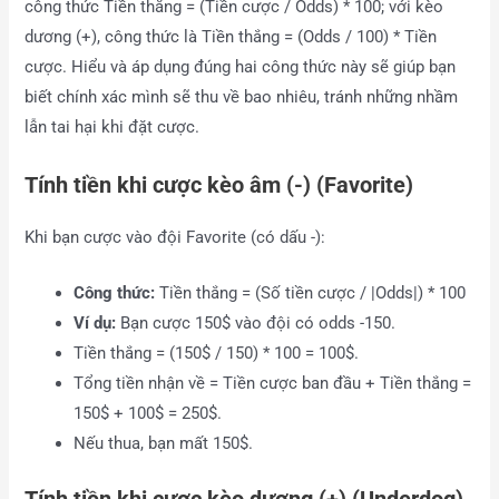
công thức Tiền thắng = (Tiền cược / Odds) * 100; với kèo
dương (+), công thức là Tiền thắng = (Odds / 100) * Tiền
cược. Hiểu và áp dụng đúng hai công thức này sẽ giúp bạn
biết chính xác mình sẽ thu về bao nhiêu, tránh những nhầm
lẫn tai hại khi đặt cược.
Tính tiền khi cược kèo âm (-) (Favorite)
Khi bạn cược vào đội Favorite (có dấu -):
Công thức:
Tiền thắng = (Số tiền cược / |Odds|) * 100
Ví dụ:
Bạn cược 150$ vào đội có odds -150.
Tiền thắng = (150$ / 150) * 100 = 100$.
Tổng tiền nhận về = Tiền cược ban đầu + Tiền thắng =
150$ + 100$ = 250$.
Nếu thua, bạn mất 150$.
Tính tiền khi cược kèo dương (+) (Underdog)