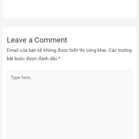
Leave a Comment
Email của bạn sẽ không được hiển thị công khai.
Các trường
bắt buộc được đánh dấu
*