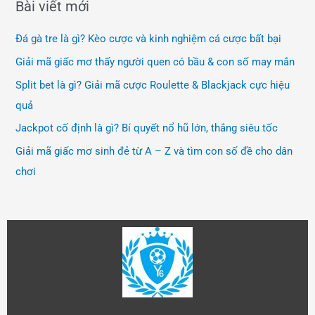
Bài viết mới
Đá gà tre là gì? Kèo cược và kinh nghiệm cá cược bất bại
Giải mã giấc mơ thấy người quen có bầu & con số may mắn
Split bet là gì? Giải mã cược Roulette & Blackjack cực hiệu
quả
Jackpot cố định là gì? Bí quyết nổ hũ lớn, thắng siêu tốc
Giải mã giấc mơ sinh đẻ từ A – Z và tìm con số đề cho dân
chơi