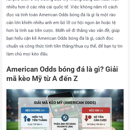
nhiều hơn ở các nhà cái quốc tế. Việc không nắm rõ cách
đọc và tính toán American Odds bóng đá là gì là một rào
cản lớn khiến nhiều anh em bỏ lỡ cơ hội ngon ăn hoặc tệ
hơn là tính sai tiền cược. 868h sẽ đi thẳng vào vấn đề, giúp
bạn hiểu cặn kẽ American Odds bóng đá là gì, cách đọc
chuẩn và công thức tính tiền thắng/thua cụ thể, để bạn tự tin
làm chủ mọi kèo đấu.
American Odds bóng đá là gì? Giải
mã kèo Mỹ từ A đến Z