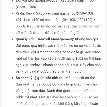
Đối với kèo dương (+Odds): Xác suất ngầm = 100 /
(Odds + 100)
Ví dụ: Kèo -150 có xác suất ngầm 150/(150+100) =
60%. Kèo +180 có xác suất ngầm 100/(180+100) =
35.7%. Nếu bạn tin đội có xác suất thắng cao hơn con
số nhà cái đưa ra, đó là một kèo có giá trị.
Quản lý vốn (Bankroll Management):
Không bao giờ
đặt cược quá nhiều vào một kèo, dù nó có vẻ chắc ăn
đến đâu. Với American Odds bóng đá là gì, việc cược
một số tiền lớn vào kèo âm để thắng 100$ có thể làm
cạn kiệt bankroll nhanh chóng nếu thua. Hãy chia nhỏ
bankroll và đặt cược theo phần trăm cố định.
So sánh tỷ lệ giữa các nhà cái:
Mỗi nhà cái có thể
đưa ra American Odds bóng đá là gì khác nhau cho
cùng một trận đấu. Dành thời gian so sánh để tìm
odds tốt nhất. Một sự khác biệt nhỏ như -150 so với
-145 có thể tạo ra sự khác biệt đáng kể về lợi nhuận