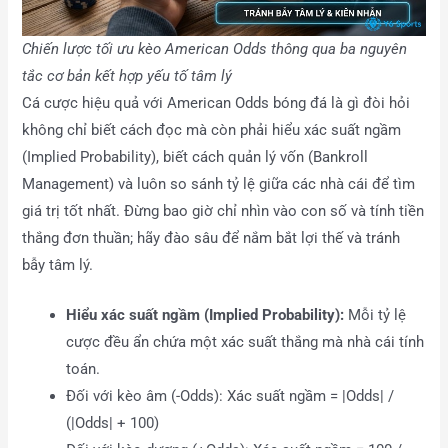
Chiến lược tối ưu kèo American Odds thông qua ba nguyên
tắc cơ bản kết hợp yếu tố tâm lý
Cá cược hiệu quả với American Odds bóng đá là gì đòi hỏi
không chỉ biết cách đọc mà còn phải hiểu xác suất ngầm
(Implied Probability), biết cách quản lý vốn (Bankroll
Management) và luôn so sánh tỷ lệ giữa các nhà cái để tìm
giá trị tốt nhất. Đừng bao giờ chỉ nhìn vào con số và tính tiền
thắng đơn thuần; hãy đào sâu để nắm bắt lợi thế và tránh
bẫy tâm lý.
Hiểu xác suất ngầm (Implied Probability):
Mỗi tỷ lệ
cược đều ẩn chứa một xác suất thắng mà nhà cái tính
toán.
Đối với kèo âm (-Odds): Xác suất ngầm = |Odds| /
(|Odds| + 100)