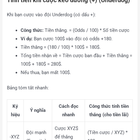
Khi bạn cược vào đội Underdog (có dấu +):
Công thức:
Tiền thắng. = (Odds / 100) * Số tiền cược
Ví dụ:
Bạn cược 100$ vào đội có odds +180.
Tiền thắng = (180 / 100) * 100$ = 180$.
Tổng tiền nhận về = Tiền cược ban đầu + Tiền thắng =
100$ + 180$ = 280$.
Nếu thua, bạn mất 100$.
Bảng tóm tắt nhanh:
Ký
Cách đọc
Công thức tính tiền
Ý nghĩa
hiệu
nhanh
thắng (cho tiền lãi)
Cược XYZ$
Đội mạnh
(Tiền cược / XYZ) *
-XYZ
để thắng