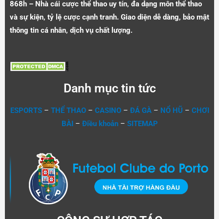
868h – Nhà cái cược thể thao uy tín, đa dạng môn thể thao
và sự kiện, tỷ lệ cược cạnh tranh. Giao diện dễ dàng, bảo mật
thông tin cá nhân, dịch vụ chất lượng.
Danh mục tin tức
ESPORTS
–
THỂ THAO
–
CASINO
–
ĐÁ GÀ
–
NỔ HŨ
–
CHƠI
BÀI
–
Điều khoản
–
SITEMAP