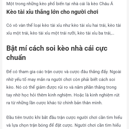
Một trong những kèo phổ biến tại nhà cái là kèo Châu Á
Kèo tài xỉu thắng lớn cho người chơi
Có vô vàn thể loại kèo tài xỉu như kèo tài xỉu hai trái, kèo tài
xỉu một trái, kèo tài xỉu một trái rưỡi, kèo tài xỉu ba trái,…
Bật mí cách soi kèo nhà cái cực
chuẩn
Để có tham gia các trận cược và cược đâu thắng đấy. Ngoài
nhờ yếu tố may mắn ra người chơi còn phải biết cách soi
kèo. Nó có thể giảm được rủi ro và nắm phần thắng trong
tay nhờ học hỏi thêm kinh nghiệm. Hoặc là kinh nghiệm rút
ra từ những lần cược khác từ chính bản thân mình.
Đầu tiên trước khi bắt đầu trận cược người chơi cần tìm hiểu
và lựa chọn trận bóng để đặt cược. Người chơi cần tìm hiểu