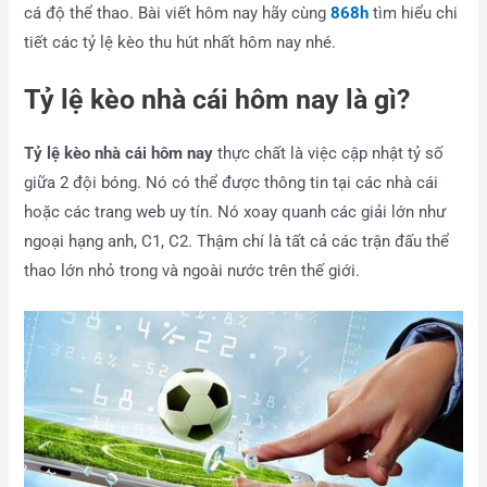
cá độ thể thao. Bài viết hôm nay hãy cùng
868h
tìm hiểu chi
tiết các tỷ lệ kèo thu hút nhất hôm nay nhé.
Tỷ lệ kèo nhà cái hôm nay là gì?
Tỷ lệ kèo nhà cái hôm nay
thực chất là việc cập nhật tỷ số
giữa 2 đội bóng. Nó có thể được thông tin tại các nhà cái
hoặc các trang web uy tín. Nó xoay quanh các giải lớn như
ngoại hạng anh, C1, C2. Thậm chí là tất cả các trận đấu thể
thao lớn nhỏ trong và ngoài nước trên thế giới.