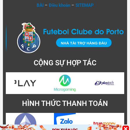
BÀI
–
Điều khoản
–
SITEMAP
CỘNG SỰ HỢP TÁC
HÌNH THỨC THANH TOÁN