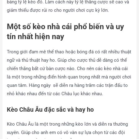
bảng tỷ lệ kèo đó. Làm cách này tỷ lệ thắng cược sẽ cao và
giảm thiểu được rủi ro cho người chơi cực kỳ lớn.
Một số kèo nhà cái phổ biến và uy
tín nhất hiện nay
Trong giới đam mê thể thao hoặc bóng đá có rất nhiều thuật
ngữ và thủ thuật hay ho. Giúp cho cược thủ dễ dàng có thể
chiến thắng bất cứ bàn cược nào. Cho nên các kèo nhà cái
là một trong những điển hình quan trọng nhất mà người chơi
quan tâm. Hàng ngày sẽ diễn ra hàng trăm các trận đấu to
nhỏ khác nhau đến từ các Châu lục khác nhau.
Kèo Châu Âu đặc sắc và hay ho
Kèo Châu Âu là một trong những kèo lớn và diễn ra thường
xuyên. Giúp cho anh em có vô vàn sự lựa chọn từ các đội