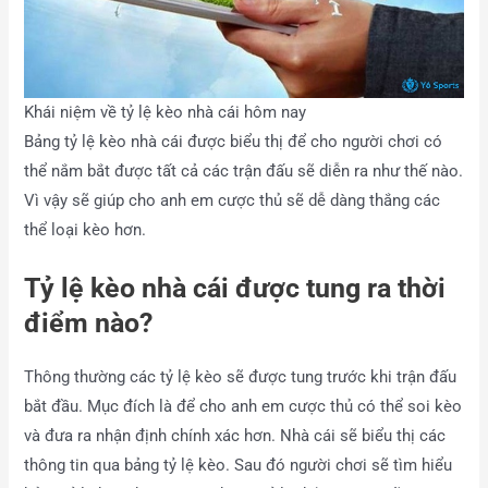
Khái niệm về tỷ lệ kèo nhà cái hôm nay
Bảng tỷ lệ kèo nhà cái được biểu thị để cho người chơi có
thể nắm bắt được tất cả các trận đấu sẽ diễn ra như thế nào.
Vì vậy sẽ giúp cho anh em cược thủ sẽ dễ dàng thắng các
thể loại kèo hơn.
Tỷ lệ kèo nhà cái được tung ra thời
điểm nào?
Thông thường các tỷ lệ kèo sẽ được tung trước khi trận đấu
bắt đầu. Mục đích là để cho anh em cược thủ có thể soi kèo
và đưa ra nhận định chính xác hơn. Nhà cái sẽ biểu thị các
thông tin qua bảng tỷ lệ kèo. Sau đó người chơi sẽ tìm hiểu