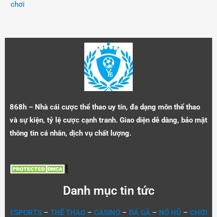
chơi
868h – Nhà cái cược thể thao uy tín, đa dạng môn thể thao
và sự kiện, tỷ lệ cược cạnh tranh. Giao diện dễ dàng, bảo mật
thông tin cá nhân, dịch vụ chất lượng.
Danh mục tin tức
ESPORTS
–
THỂ THAO
–
CASINO
–
ĐÁ GÀ
–
NỔ HŨ
–
CHƠI