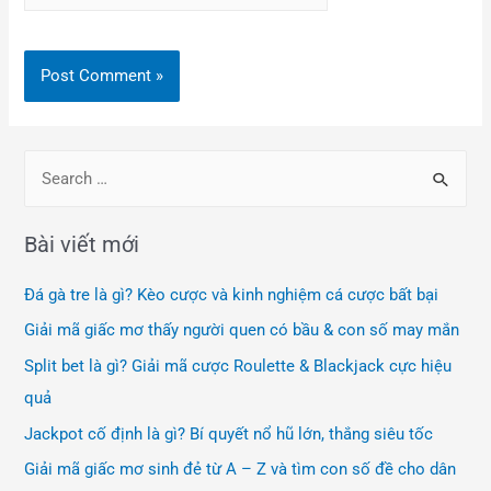
Bài viết mới
Đá gà tre là gì? Kèo cược và kinh nghiệm cá cược bất bại
Giải mã giấc mơ thấy người quen có bầu & con số may mắn
Split bet là gì? Giải mã cược Roulette & Blackjack cực hiệu
quả
Jackpot cố định là gì? Bí quyết nổ hũ lớn, thắng siêu tốc
Giải mã giấc mơ sinh đẻ từ A – Z và tìm con số đề cho dân