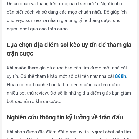
Để ăn chắc và thắng lớn trong các trận cược. Người chơi
cần biết cách và sử dụng các mẹo chuẩn nhất. Để giúp ích
cho việc soi kèo và nhằm gia tăng tỷ lệ thắng cược cho
người chơi qua các trận cược.
Lựa chọn địa điểm soi kèo uy tín để tham gia
trận cược
Khi muốn tham gia cá cược bạn cần tìm được một nhà cái
uy tín. Có thể tham khảo một số cái tên như nhà cái
868h
.
Hoặc có một cách khác là tìm đến những cái tên được
nhiều bet thủ review. Đó sẽ là những địa điểm giúp bạn giảm
bớt các rủi ro khi cá cược.
Nghiên cứu thông tin kỹ lưỡng về trận đấu
Khi chọn được địa điểm đặt cược uy tín. Người chơi cần tìm