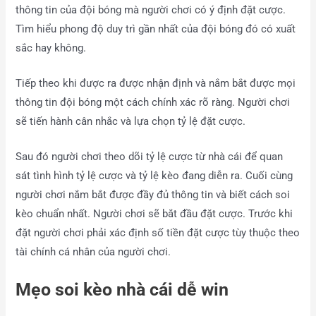
thông tin của đội bóng mà người chơi có ý định đặt cược.
Tìm hiểu phong độ duy trì gần nhất của đội bóng đó có xuất
sắc hay không.
Tiếp theo khi được ra được nhận định và nắm bắt được mọi
thông tin đội bóng một cách chính xác rõ ràng. Người chơi
sẽ tiến hành cân nhắc và lựa chọn tỷ lệ đặt cược.
Sau đó người chơi theo dõi tỷ lệ cược từ nhà cái để quan
sát tình hình tỷ lệ cược và tỷ lệ kèo đang diễn ra. Cuối cùng
người chơi nắm bắt được đầy đủ thông tin và biết cách soi
kèo chuẩn nhất. Người chơi sẽ bắt đầu đặt cược. Trước khi
đặt người chơi phải xác định số tiền đặt cược tùy thuộc theo
tài chính cá nhân của người chơi.
Mẹo soi kèo nhà cái dễ win