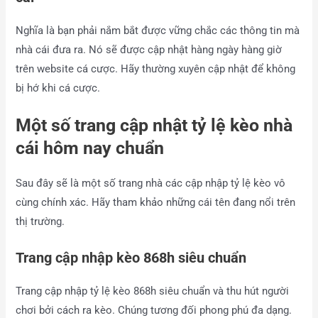
Nghĩa là bạn phải nắm bắt được vững chắc các thông tin mà
nhà cái đưa ra. Nó sẽ được cập nhật hàng ngày hàng giờ
trên website cá cược. Hãy thường xuyên cập nhật để không
bị hớ khi cá cược.
Một số trang cập nhật tỷ lệ kèo nhà
cái hôm nay chuẩn
Sau đây sẽ là một số trang nhà các cập nhập tỷ lệ kèo vô
cùng chính xác. Hãy tham khảo những cái tên đang nổi trên
thị trường.
Trang cập nhập kèo 868h siêu chuẩn
Trang cập nhập tỷ lệ kèo 868h siêu chuẩn và thu hút người
chơi bởi cách ra kèo. Chúng tương đối phong phú đa dạng.