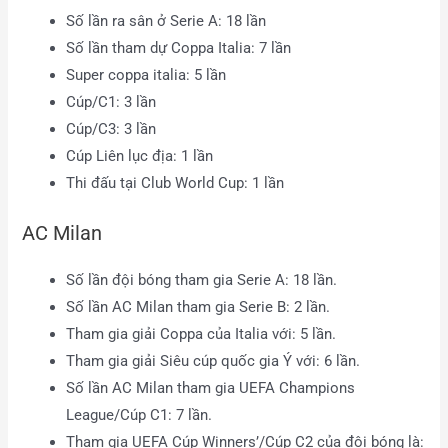
Số lần ra sân ở Serie A: 18 lần
Số lần tham dự Coppa Italia: 7 lần
Super coppa italia: 5 lần
Cúp/C1: 3 lần
Cúp/C3: 3 lần
Cúp Liên lục địa: 1 lần
Thi đấu tại Club World Cup: 1 lần
AC Milan
Số lần đội bóng tham gia Serie A: 18 lần.
Số lần AC Milan tham gia Serie B: 2 lần.
Tham gia giải Coppa của Italia với: 5 lần.
Tham gia giải Siêu cúp quốc gia Ý với: 6 lần.
Số lần AC Milan tham gia UEFA Champions
League/Cúp C1: 7 lần.
Tham gia UEFA Cúp Winners’/Cúp C2 của đội bóng là: