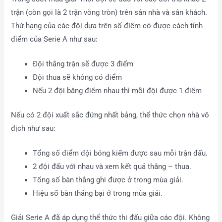
trận (còn gọi là 2 trận vòng tròn) trên sân nhà và sân khách.
Thứ hạng của các đội dựa trên số điểm có được cách tính
điểm của Serie A như sau:
Đội thắng trận sẽ được 3 điểm
Đội thua sẽ không có điểm
Nếu 2 đội bằng điểm nhau thì mỗi đội được 1 điểm
Nếu có 2 đội xuất sắc đứng nhất bảng, thể thức chọn nhà vô
địch như sau:
Tổng số điểm đội bóng kiếm được sau mỗi trận đấu.
2 đội đấu với nhau và xem kết quả thắng – thua.
Tổng số bàn thắng ghi được ở trong mùa giải.
Hiệu số bàn thắng bại ở trong mùa giải.
Giải Serie A đã áp dụng thể thức thi đấu giữa các đội. Không