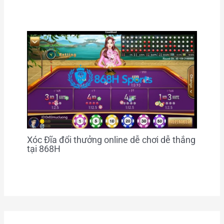
Xóc Đĩa đổi thưởng online dễ chơi dễ thắng
tại 868H