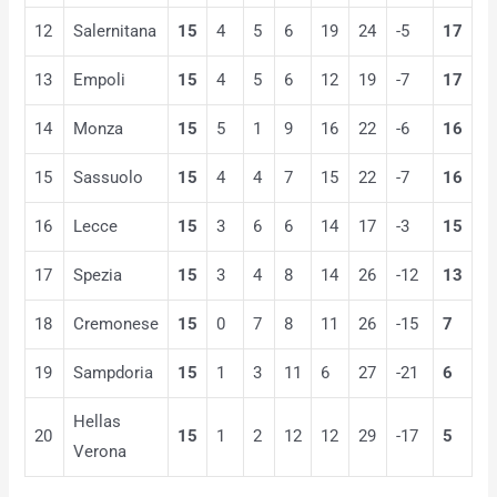
12
Salernitana
15
4
5
6
19
24
-5
17
13
Empoli
15
4
5
6
12
19
-7
17
14
Monza
15
5
1
9
16
22
-6
16
15
Sassuolo
15
4
4
7
15
22
-7
16
16
Lecce
15
3
6
6
14
17
-3
15
17
Spezia
15
3
4
8
14
26
-12
13
18
Cremonese
15
0
7
8
11
26
-15
7
19
Sampdoria
15
1
3
11
6
27
-21
6
Hellas
20
15
1
2
12
12
29
-17
5
Verona