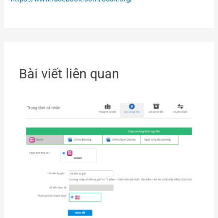
Bài viết liên quan