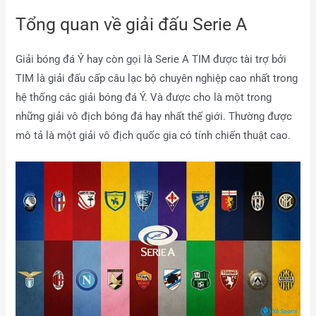
Tổng quan về giải đấu Serie A
Giải bóng đá Ý hay còn gọi là Serie A TIM được tài trợ bởi
TIM là giải đấu cấp câu lạc bộ chuyên nghiệp cao nhất trong
hệ thống các giải bóng đá Ý. Và được cho là một trong
những giải vô địch bóng đá hay nhất thế giới. Thường được
mô tả là một giải vô địch quốc gia có tính chiến thuật cao.