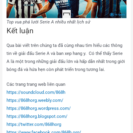
Top vua phá lưới Serie A nhiều nhất lịch sử
Kết luận
Qua bài viết trên chúng ta đã cùng nhau tìm hiểu các thông
tin về giải đấu Serie A và ban xep hang y. Có thể thấy Serie
A là một trong những giải đấu lớn và hấp dẫn nhất trong giới
bóng đá và hứa hẹn còn phát triển trong tương lai.
Các trang trang web liên quan
https://soundcloud.com/868h
https://868horg.weebly.com/
https://868horg.wordpress.com/
https://868horg.blogspot.com/
https://twitter.com/868horg
https://www.facebook.com/868h.org/