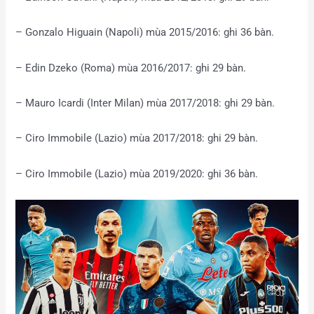
– Gonzalo Higuain (Napoli) mùa 2015/2016: ghi 36 bàn.
– Edin Dzeko (Roma) mùa 2016/2017: ghi 29 bàn.
– Mauro Icardi (Inter Milan) mùa 2017/2018: ghi 29 bàn.
– Ciro Immobile (Lazio) mùa 2017/2018: ghi 29 bàn.
– Ciro Immobile (Lazio) mùa 2019/2020: ghi 36 bàn.