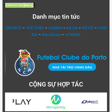
Danh mục tin tức
ESPORTS
–
THỂ THAO
–
CASINO
–
ĐÁ GÀ
–
NỔ HŨ
–
CHƠI
BÀI
–
Điều khoản
–
SITEMAP
CỘNG SỰ HỢP TÁC