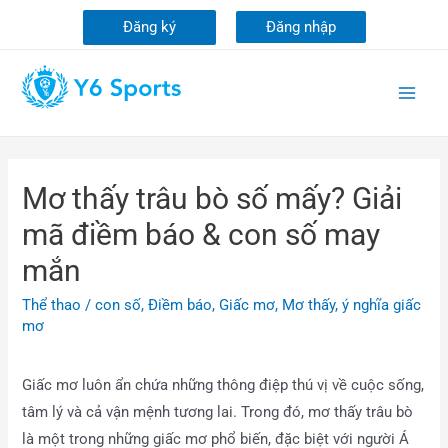
Đăng ký
Đăng nhập
Mơ thấy trâu bò số mấy? Giải
mã điềm báo & con số may
mắn
Thể thao
/
con số
,
Điềm báo
,
Giấc mơ
,
Mơ thấy
,
ý nghĩa giấc
mơ
Giấc mơ luôn ẩn chứa những thông điệp thú vị về cuộc sống,
tâm lý và cả vận mệnh tương lai. Trong đó, mơ thấy trâu bò
là một trong những giấc mơ phổ biến, đặc biệt với người Á