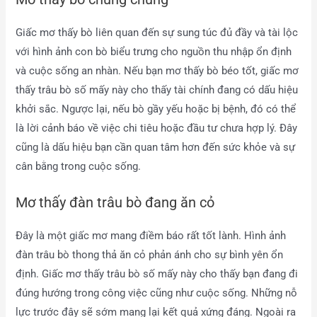
Giấc mơ thấy bò liên quan đến sự sung túc đủ đầy và tài lộc
với hình ảnh con bò biểu trưng cho nguồn thu nhập ổn định
và cuộc sống an nhàn. Nếu bạn mơ thấy bò béo tốt, giấc mơ
thấy trâu bò số mấy này cho thấy tài chính đang có dấu hiệu
khởi sắc. Ngược lại, nếu bò gầy yếu hoặc bị bệnh, đó có thể
là lời cảnh báo về việc chi tiêu hoặc đầu tư chưa hợp lý. Đây
cũng là dấu hiệu bạn cần quan tâm hơn đến sức khỏe và sự
cân bằng trong cuộc sống.
Mơ thấy đàn trâu bò đang ăn cỏ
Đây là một giấc mơ mang điềm báo rất tốt lành. Hình ảnh
đàn trâu bò thong thả ăn cỏ phản ánh cho sự bình yên ổn
định. Giấc mơ thấy trâu bò số mấy này cho thấy bạn đang đi
đúng hướng trong công việc cũng như cuộc sống. Những nỗ
lực trước đây sẽ sớm mang lại kết quả xứng đáng. Ngoài ra