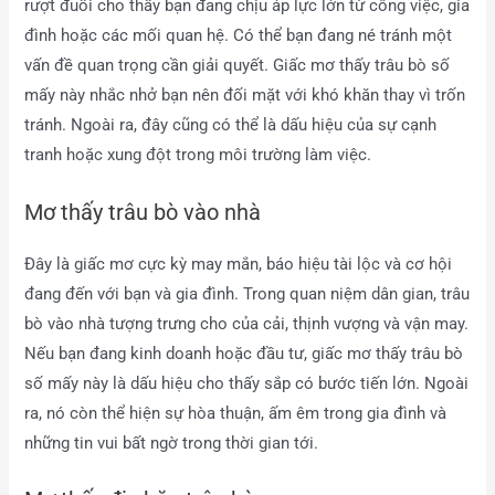
rượt đuổi cho thấy bạn đang chịu áp lực lớn từ công việc, gia
đình hoặc các mối quan hệ. Có thể bạn đang né tránh một
vấn đề quan trọng cần giải quyết. Giấc mơ thấy trâu bò số
mấy này nhắc nhở bạn nên đối mặt với khó khăn thay vì trốn
tránh. Ngoài ra, đây cũng có thể là dấu hiệu của sự cạnh
tranh hoặc xung đột trong môi trường làm việc.
Mơ thấy trâu bò vào nhà
Đây là giấc mơ cực kỳ may mắn, báo hiệu tài lộc và cơ hội
đang đến với bạn và gia đình. Trong quan niệm dân gian, trâu
bò vào nhà tượng trưng cho của cải, thịnh vượng và vận may.
Nếu bạn đang kinh doanh hoặc đầu tư, giấc mơ thấy trâu bò
số mấy này là dấu hiệu cho thấy sắp có bước tiến lớn. Ngoài
ra, nó còn thể hiện sự hòa thuận, ấm êm trong gia đình và
những tin vui bất ngờ trong thời gian tới.