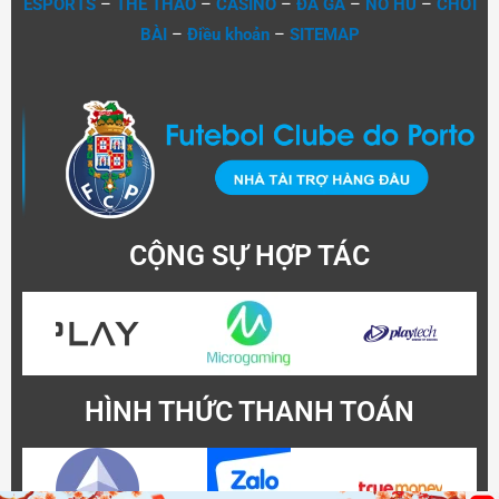
ESPORTS
–
THỂ THAO
–
CASINO
–
ĐÁ GÀ
–
NỔ HŨ
–
CHƠI
BÀI
–
Điều khoản
–
SITEMAP
CỘNG SỰ HỢP TÁC
HÌNH THỨC THANH TOÁN