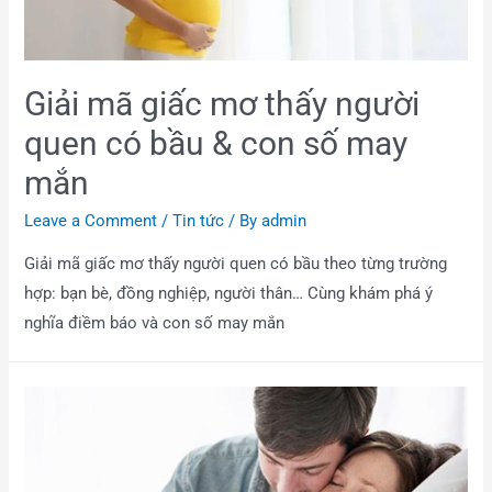
Giải mã giấc mơ thấy người
quen có bầu & con số may
mắn
Leave a Comment
/
Tin tức
/ By
admin
Giải mã giấc mơ thấy người quen có bầu theo từng trường
hợp: bạn bè, đồng nghiệp, người thân… Cùng khám phá ý
nghĩa điềm báo và con số may mắn