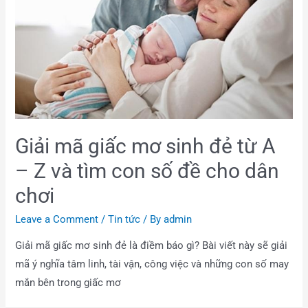
Giải mã giấc mơ sinh đẻ từ A
– Z và tìm con số đề cho dân
chơi
Leave a Comment
/
Tin tức
/ By
admin
Giải mã giấc mơ sinh đẻ là điềm báo gì? Bài viết này sẽ giải
mã ý nghĩa tâm linh, tài vận, công việc và những con số may
mắn bên trong giấc mơ