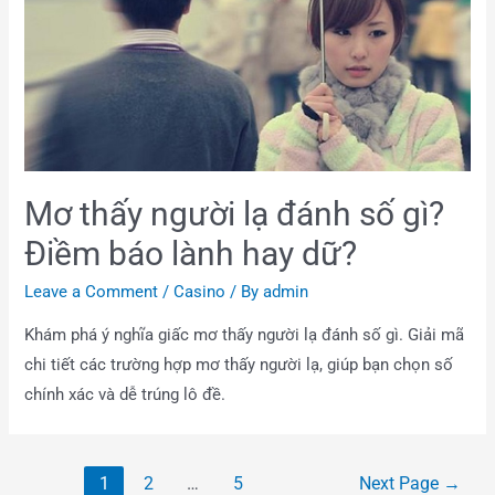
Mơ thấy người lạ đánh số gì?
Điềm báo lành hay dữ?
Leave a Comment
/
Casino
/ By
admin
Khám phá ý nghĩa giấc mơ thấy người lạ đánh số gì. Giải mã
chi tiết các trường hợp mơ thấy người lạ, giúp bạn chọn số
chính xác và dễ trúng lô đề.
1
2
…
5
Next Page
→