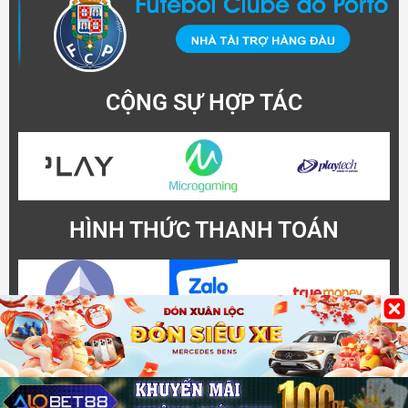
CỘNG SỰ HỢP TÁC
HÌNH THỨC THANH TOÁN
Copyright © 2026 868H Sports Reserved. Nhà tài
trợ
CF68
,
CFUN68
,
GI88