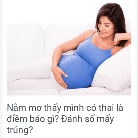
Nằm mơ thấy mình có thai là
điềm báo gì? Đánh số mấy
trúng?