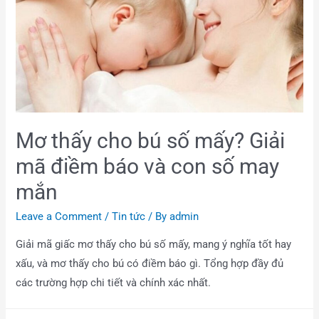
Mơ thấy cho bú số mấy? Giải
mã điềm báo và con số may
mắn
Leave a Comment
/
Tin tức
/ By
admin
Giải mã giấc mơ thấy cho bú số mấy, mang ý nghĩa tốt hay
xấu, và mơ thấy cho bú có điềm báo gì. Tổng hợp đầy đủ
các trường hợp chi tiết và chính xác nhất.