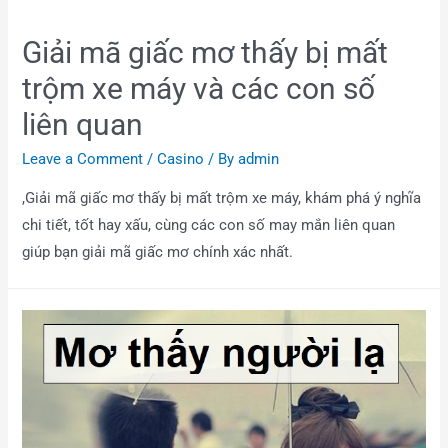
Giải mã giấc mơ thấy bị mất
trộm xe máy và các con số
liên quan
Leave a Comment
/
Casino
/ By
admin
,Giải mã giấc mơ thấy bị mất trộm xe máy, khám phá ý nghĩa
chi tiết, tốt hay xấu, cùng các con số may mắn liên quan
giúp bạn giải mã giấc mơ chính xác nhất.