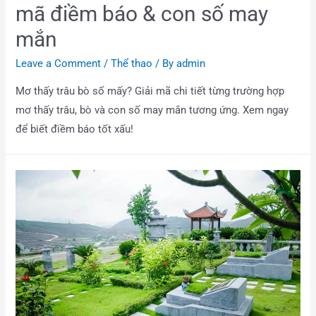
mã điềm báo & con số may
mắn
Leave a Comment
/
Thể thao
/ By
admin
Mơ thấy trâu bò số mấy? Giải mã chi tiết từng trường hợp
mơ thấy trâu, bò và con số may mắn tương ứng. Xem ngay
để biết điềm báo tốt xấu!