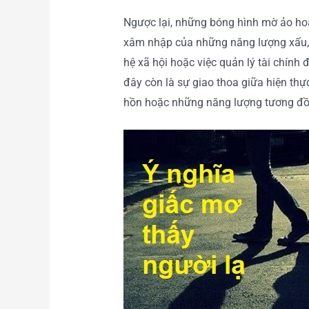
Ngược lại, những bóng hình mờ ảo hoặc
xâm nhập của những năng lượng xấu, 
hệ xã hội hoặc việc quản lý tài chính 
đây còn là sự giao thoa giữa hiện thực
hồn hoặc những năng lượng tương đồn