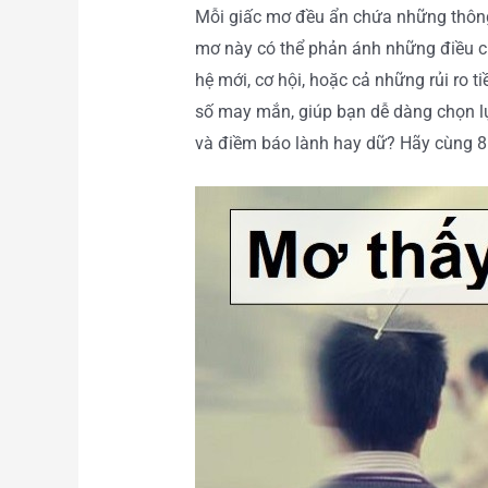
Mỗi giấc mơ đều ẩn chứa những thông 
mơ này có thể phản ánh những điều ch
hệ mới, cơ hội, hoặc cả những rủi ro 
số may mắn, giúp bạn dễ dàng chọn lự
và điềm báo lành hay dữ? Hãy cùng 8