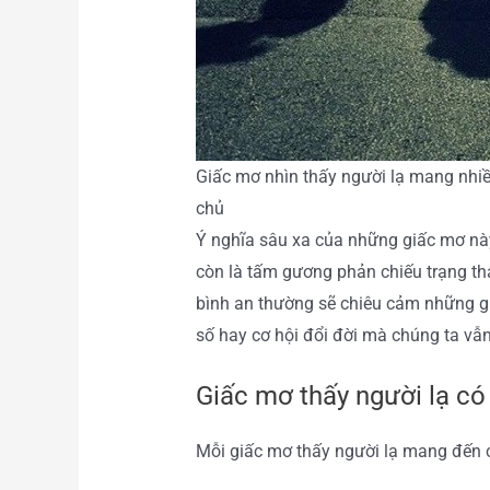
Giấc mơ nhìn thấy người lạ mang nhiề
chủ
Ý nghĩa sâu xa của những giấc mơ này
còn là tấm gương phản chiếu trạng thá
bình an thường sẽ chiêu cảm những g
số hay cơ hội đổi đời mà chúng ta vẫn 
Giấc mơ thấy người lạ có
Mỗi giấc mơ thấy người lạ mang đến 