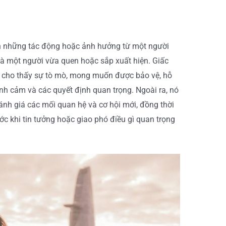
h những tác động hoặc ảnh hưởng từ một người
là một người vừa quen hoặc sắp xuất hiện. Giấc
g cho thấy sự tò mò, mong muốn được bảo vệ, hỗ
ình cảm và các quyết định quan trọng. Ngoài ra, nó
ánh giá các mối quan hệ và cơ hội mới, đồng thời
ớc khi tin tưởng hoặc giao phó điều gì quan trọng