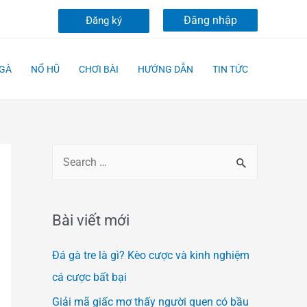
Đăng nhập
Đăng ký
 GÀ
NỔ HŨ
CHƠI BÀI
HƯỚNG DẪN
TIN TỨC
Bài viết mới
Đá gà tre là gì? Kèo cược và kinh nghiệm
cá cược bất bại
Giải mã giấc mơ thấy người quen có bầu