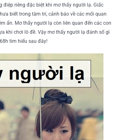
điệp riêng đặc biệt khi mơ thấy người lạ. Giấc
ưa biết trong tâm trí, cảnh báo về các mối quan
tiềm ẩn. Mơ thấy người lạ còn liên quan đến các con
a khi chơi lô đề. Vậy mơ thấy người lạ đánh số gì
68h tìm hiểu sau đây!