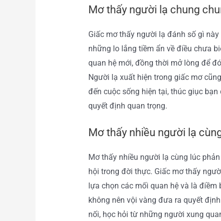
Mơ thấy người lạ chung ch
Giấc mơ thấy người lạ đánh số gì nà
những lo lắng tiềm ẩn về điều chưa bi
quan hệ mới, đồng thời mở lòng để đó
Người lạ xuất hiện trong giấc mơ cũng
đến cuộc sống hiện tại, thúc giục bạn
quyết định quan trọng.
Mơ thấy nhiều người lạ cùng
Mơ thấy nhiều người lạ cùng lúc phản 
hội trong đời thực. Giấc mơ thấy người
lựa chọn các mối quan hệ và là điềm 
không nên vội vàng đưa ra quyết định.
nối, học hỏi từ những người xung quan