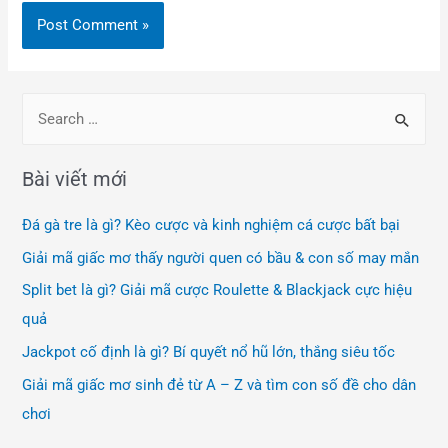
Bài viết mới
Đá gà tre là gì? Kèo cược và kinh nghiệm cá cược bất bại
Giải mã giấc mơ thấy người quen có bầu & con số may mắn
Split bet là gì? Giải mã cược Roulette & Blackjack cực hiệu
quả
Jackpot cố định là gì? Bí quyết nổ hũ lớn, thắng siêu tốc
Giải mã giấc mơ sinh đẻ từ A – Z và tìm con số đề cho dân
chơi