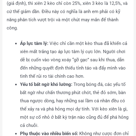
(giả định), thì xiên 2 kèo chỉ còn 25%, xiên 3 kèo là 12,5%, và
cứ thế giảm dần. Điều này có nghĩa là anh em phải có kỹ
năng phân tích vượt trội và một chút may mắn để thành
công.
Áp lực tâm lý:
Việc chỉ cần một kèo thua đã khiến cả
xiên mất trắng tạo áp lực tâm lý cực lớn. Người chơi
dễ bị cuốn vào vòng xoáy “gỡ gạc” sau khi thua, dẫn
đến những quyết định thiếu tỉnh táo và đẩy mình vào
tình thế rủi ro tài chính cao hơn.
Yếu tố bất ngờ khó lường:
Trong bóng đá, các yếu tố
bất ngờ như chấn thương phút chót, thẻ đỏ sớm, bàn
thua ngược dòng, hay những sai lầm cá nhân đều có
thể xảy ra và phá hỏng mọi dự tính. Với kèo xiên là gì,
một sự cố nhỏ ở bất kỳ trận nào cũng đủ để phá hỏng
cả chuỗi.
Phụ thuộc vào nhiều biến số:
Không như cược đơn chỉ