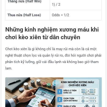
Thắng nửa (Half Win)
1) / 2
Thua nửa (Half Lose)
Odds = 1/2
Những kinh nghiệm xương máu khi
chơi kèo xiên từ dân chuyên
Chơi kèo xiên là gì không chỉ là may rủi mà còn là cả một
nghệ thuật chọn lọc và quản lý rủi ro, đòi hỏi người chơi phải
phân tích kỹ lưỡng, giữ cái đầu lạnh và không bao giờ tham
lam.