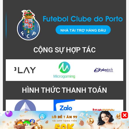
CỘNG SỰ HỢP TÁC
HÌNH THỨC THANH TOÁN