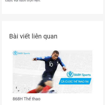
cuộc vui luôn trọn vẹn.
Bài viết liên quan
868H Thể thao