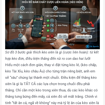
Sơ đồ 3 bước giải thích kèo xiên là gì (cược liên hoàn): từ kết
hợp kèo đơn, điều kiện thắng đến rủi ro con dao hai lưỡi
Hiểu một cách đơn giản, thay vì đặt từng kèo lẻ, (kèo chấp,
kèo Tài Xỉu, kèo châu Âu) cho từng trận riêng biệt, anh em
sẽ “xâu” chúng lại thành một chuỗi. Điều kiện để thắng kèo
xiên là gì là TẤT CẢ các lựa chọn trong chuỗi đều phải
thắng. Chỉ cần một kèo trong xiên thua, dù các kèo khác có
thắng tưng bừng đến mấy, cả xiên đó sẽ mất trắng. Chính vì
tính “tất ăn cả, ngã về không” này mà tỷ lệ ăn của kèo xiên là