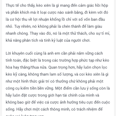
Thực tế cho thấy, kèo xiên là gì mang đến cảm giác hồi hộp
và phấn khích mà ít loại cược nào sánh bằng, đi kèm với đó
là cơ hội thu về lợi nhuận khổng lồ chỉ với số vốn ban đầu
nhỏ. Tuy nhiên, nó không phải là chén thánh để làm giàu
nhanh chóng. Thay vào đó, nó là một thử thách, cho sự tỉ mỉ,
khả năng phân tích và tính kỷ luật của người chơi.
Lời khuyên cuối cùng là anh em cần phải nắm vững cách
tính toán, đặc biệt là trong các trường hợp phức tạp như kèo
hòa hay thắng/thua nửa. Quan trọng hơn, hãy luôn chọn lọc
kèo kỹ càng, không tham lam số lượng, và coi kèo xiên là gì
như một hình thức giải trí có thưởng chứ không phải một
công cụ kiếm tiền bền vững. Một điểm cần lưu ý sống còn là
hãy luôn đặt cược trong giới hạn tài chính của mình và
không bao giờ để việc cá cược ảnh hưởng tiêu cực đến cuộc
sống. Hãy chơi một cách thông minh, có trách nhiệm để