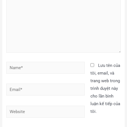
Lưu tên của
tôi, email, và
trang web trong
trình duyệt này
cho lần bình
luận kế tiếp của
tôi.