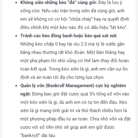
Không xiên những kèo “đá” cùng giờ:
Đây là lưu ý
sống còn. Nếu các trận trong xiên đá cùng giờ, anh
em sẽ không có cơ hội “chữa cháy” hay ra quyết định
điều chỉnh khi một kèo nào đó có dấu hiệu “lật kèo”.
Tránh các kèo đồng banh hoặc kèo quá sát nút:
Những kèo chấp 0 hay tài xỉu 2.5 mà tỷ lệ odds gần
bằng nhau thường rất khó đoán. Một bàn thắng hay
một pha phạm lỗi nhỏ cũng có thể làm thay đổi hoàn
toàn kết quả. Trong kèo xiên là gì, anh em cần sự ổn
định và an toàn tối đa cho từng lựa chọn.
Quản lý vốn (Bankroll Management) cực kỳ nghiêm
ngặt:
Đừng bao giờ đặt cược quá 5% tổng số vốn vào
một kèo xiên là gì, dù anh em có tự tin đến đâu. Kèo
xiên là gì mang tính giải trí và thử thách nhiều hơn là
một phương pháp đầu tư an toàn. Chia nhỏ vốn và đặt
cược với số tiền nhỏ sẽ giúp anh em giữ được
“bankroll” dài lâu.