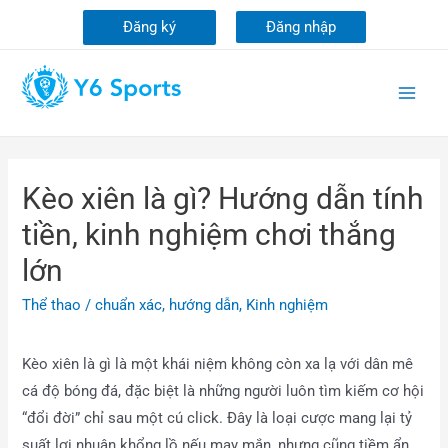
Đăng ký
Đăng nhập
Kèo xiên là gì? Hướng dẫn tính
tiền, kinh nghiệm chơi thắng
lớn
Thể thao
/
chuẩn xác
,
hướng dẫn
,
Kinh nghiệm
Kèo xiên là gì là một khái niệm không còn xa lạ với dân mê
cá độ bóng đá, đặc biệt là những người luôn tìm kiếm cơ hội
“đổi đời” chỉ sau một cú click. Đây là loại cược mang lại tỷ
suất lợi nhuận khổng lồ nếu may mắn, nhưng cũng tiềm ẩn