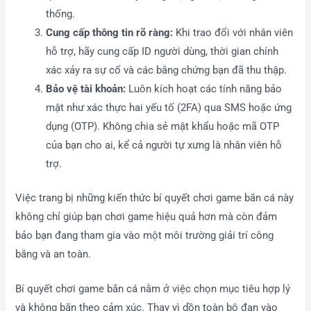
thống.
Cung cấp thông tin rõ ràng:
Khi trao đổi với nhân viên
hỗ trợ, hãy cung cấp ID người dùng, thời gian chính
xác xảy ra sự cố và các bằng chứng bạn đã thu thập.
Bảo vệ tài khoản:
Luôn kích hoạt các tính năng bảo
mật như xác thực hai yếu tố (2FA) qua SMS hoặc ứng
dụng (OTP). Không chia sẻ mật khẩu hoặc mã OTP
của bạn cho ai, kể cả người tự xưng là nhân viên hỗ
trợ.
Việc trang bị những kiến thức bí quyết chơi game bắn cá này
không chỉ giúp bạn chơi game hiệu quả hơn mà còn đảm
bảo bạn đang tham gia vào một môi trường giải trí công
bằng và an toàn.
Bí quyết chơi game bắn cá nằm ở việc chọn mục tiêu hợp lý
và không bắn theo cảm xúc. Thay vì dồn toàn bộ đạn vào