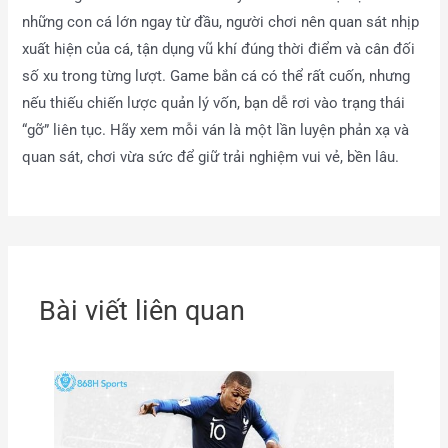
những con cá lớn ngay từ đầu, người chơi nên quan sát nhịp
xuất hiện của cá, tận dụng vũ khí đúng thời điểm và cân đối
số xu trong từng lượt. Game bắn cá có thể rất cuốn, nhưng
nếu thiếu chiến lược quản lý vốn, bạn dễ rơi vào trạng thái
“gỡ” liên tục. Hãy xem mỗi ván là một lần luyện phản xạ và
quan sát, chơi vừa sức để giữ trải nghiệm vui vẻ, bền lâu.
Bài viết liên quan