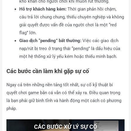
khó khăn cho người chơi khi muốn rút thưởng.
Hỗ trợ khách hàng kém:
Thời gian phản hồi chậm,
câu trả lời chung chung, thiếu chuyên nghiệp và không
giải quyết được vấn đề của người chơi là một “red
flag” lớn.
Giao dịch “pending” bất thường:
Việc các giao dịch
nạp/rút bị treo ở trạng thái “pending” là dấu hiệu của
một hệ thống xử lý yếu kém hoặc thiếu minh bạch.
Các bước cần làm khi gặp sự cố
Ngay cả trên những nền tảng tốt nhất, sự cố kỹ thuật bí
quyết chơi game bắn cá vẫn có thể xảy ra. Điều quan trọng
là bạn phải giữ bình tĩnh và hành động một cách có phương
pháp.