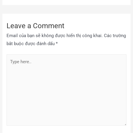
Leave a Comment
Email của bạn sẽ không được hiển thị công khai.
Các trường
bắt buộc được đánh dấu
*