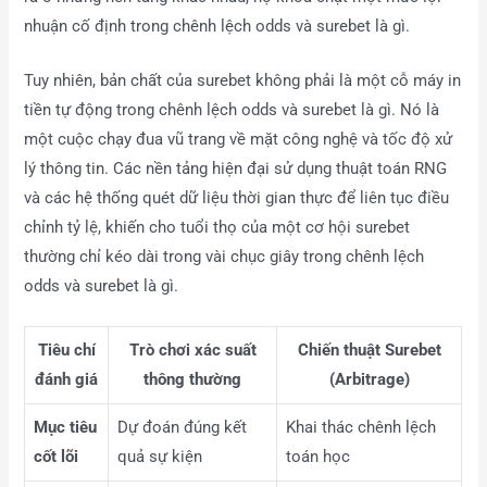
nhuận cố định trong chênh lệch odds và surebet là gì.
Tuy nhiên, bản chất của surebet không phải là một cỗ máy in
tiền tự động trong chênh lệch odds và surebet là gì. Nó là
một cuộc chạy đua vũ trang về mặt công nghệ và tốc độ xử
lý thông tin. Các nền tảng hiện đại sử dụng thuật toán RNG
và các hệ thống quét dữ liệu thời gian thực để liên tục điều
chỉnh tỷ lệ, khiến cho tuổi thọ của một cơ hội surebet
thường chỉ kéo dài trong vài chục giây trong chênh lệch
odds và surebet là gì.
Tiêu chí
Trò chơi xác suất
Chiến thuật Surebet
đánh giá
thông thường
(Arbitrage)
Mục tiêu
Dự đoán đúng kết
Khai thác chênh lệch
cốt lõi
quả sự kiện
toán học