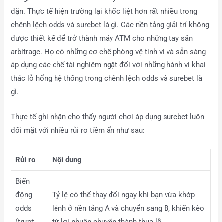
đặn. Thực tế hiện trường lại khốc liệt hơn rất nhiều trong
chênh lệch odds và surebet là gì. Các nền tảng giải trí không
được thiết kế để trở thành máy ATM cho những tay săn
arbitrage. Họ có những cơ chế phòng vệ tinh vi và sẵn sàng
áp dụng các chế tài nghiêm ngặt đối với những hành vi khai
thác lỗ hổng hệ thống trong chênh lệch odds và surebet là
gì.
Thực tế ghi nhận cho thấy người chơi áp dụng surebet luôn
đối mặt với nhiều rủi ro tiềm ẩn như sau:
Rủi ro
Nội dung
Biến
động
Tỷ lệ có thể thay đổi ngay khi bạn vừa khớp
odds
lệnh ở nền tảng A và chuyển sang B, khiến kèo
(trượt
từ lợi nhuận chuyển thành thua lỗ.