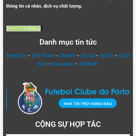
thông tin cá nhân, dịch vụ chất lượng.
Danh mục tin tức
ESPORTS
–
THỂ THAO
–
CASINO
–
ĐÁ GÀ
–
NỔ HŨ
–
CHƠI
BÀI
–
Điều khoản
–
SITEMAP
CỘNG SỰ HỢP TÁC