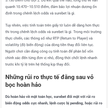
5.130 điểm cho đội 2. Dù kết quả thế nào, tổng thu về vẫn
quanh 10.470–10.510 điểm, đảm bảo lợi nhuận dương ổn
định trong chênh lệch odds và surebet là gì.
Tuy nhiên, việc tính toán trên giấy tờ luôn dễ dàng hơn thực
thi trong chênh lệch odds và surebet là gì. Trong môi trường
thực chiến, các thông số như RTP (Return to Player) và
volatility (độ biến động) của dòng tiền thay đổi liên tục.
Người chơi cần dùng công cụ tính toán để phân bổ vốn
chính xác đến từng đơn vị nhỏ, đồng thời chốt lệnh nhanh
trước khi tỷ lệ trên hệ thống kịp thay đổi.
Những rủi ro thực tế đằng sau vỏ
bọc hoàn hảo
Dù hoàn hảo về mặt toán học, surebet đối mặt với rủi ro
biến động odds cực nhanh, lệnh cược bị pending, hoặc rủi ro