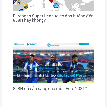
European Super League có ảnh hưởng đến
868H hay không?
868H đã sẵn sàng cho mùa Euro 2021?