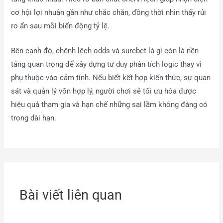
cơ hội lợi nhuận gần như chắc chắn, đồng thời nhìn thấy rủi
ro ẩn sau mỗi biến động tỷ lệ.
Bên cạnh đó, chênh lệch odds và surebet là gì còn là nền
tảng quan trọng để xây dựng tư duy phân tích logic thay vì
phụ thuộc vào cảm tính. Nếu biết kết hợp kiến thức, sự quan
sát và quản lý vốn hợp lý, người chơi sẽ tối ưu hóa được
hiệu quả tham gia và hạn chế những sai lầm không đáng có
trong dài hạn.
Bài viết liên quan