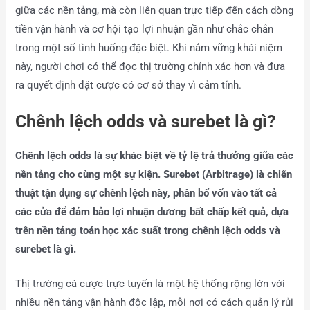
giữa các nền tảng, mà còn liên quan trực tiếp đến cách dòng
tiền vận hành và cơ hội tạo lợi nhuận gần như chắc chắn
trong một số tình huống đặc biệt. Khi nắm vững khái niệm
này, người chơi có thể đọc thị trường chính xác hơn và đưa
ra quyết định đặt cược có cơ sở thay vì cảm tính.
Chênh lệch odds và surebet là gì?
Chênh lệch odds là sự khác biệt về tỷ lệ trả thưởng giữa các
nền tảng cho cùng một sự kiện. Surebet (Arbitrage) là chiến
thuật tận dụng sự chênh lệch này, phân bổ vốn vào tất cả
các cửa để đảm bảo lợi nhuận dương bất chấp kết quả, dựa
trên nền tảng toán học xác suất trong chênh lệch odds và
surebet là gì.
Thị trường cá cược trực tuyến là một hệ thống rộng lớn với
nhiều nền tảng vận hành độc lập, mỗi nơi có cách quản lý rủi