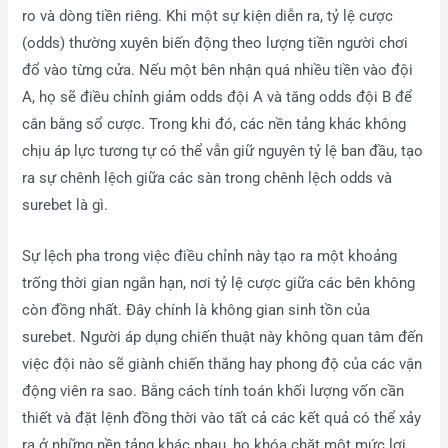
ro và dòng tiền riêng. Khi một sự kiện diễn ra, tỷ lệ cược
(odds) thường xuyên biến động theo lượng tiền người chơi
đổ vào từng cửa. Nếu một bên nhận quá nhiều tiền vào đội
A, họ sẽ điều chỉnh giảm odds đội A và tăng odds đội B để
cân bằng sổ cược. Trong khi đó, các nền tảng khác không
chịu áp lực tương tự có thể vẫn giữ nguyên tỷ lệ ban đầu, tạo
ra sự chênh lệch giữa các sàn trong chênh lệch odds và
surebet là gì.
Sự lệch pha trong việc điều chỉnh này tạo ra một khoảng
trống thời gian ngắn hạn, nơi tỷ lệ cược giữa các bên không
còn đồng nhất. Đây chính là không gian sinh tồn của
surebet. Người áp dụng chiến thuật này không quan tâm đến
việc đội nào sẽ giành chiến thắng hay phong độ của các vận
động viên ra sao. Bằng cách tính toán khối lượng vốn cần
thiết và đặt lệnh đồng thời vào tất cả các kết quả có thể xảy
ra ở những nền tảng khác nhau, họ khóa chặt một mức lợi