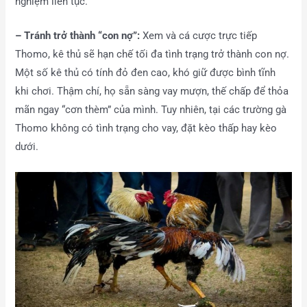
nghiệm liên tục.
– Tránh trở thành “con nợ”:
Xem và cá cược trực tiếp
Thomo, kê thủ sẽ hạn chế tối đa tình trạng trở thành con nợ.
Một số kê thủ có tính đỏ đen cao, khó giữ được bình tĩnh
khi chơi. Thậm chí, họ sẵn sàng vay mượn, thế chấp để thỏa
mãn ngay “cơn thèm” của mình. Tuy nhiên, tại các trường gà
Thomo không có tình trạng cho vay, đặt kèo thấp hay kèo
dưới.