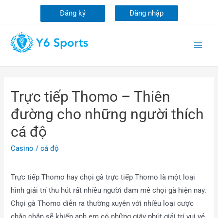
Đăng ký
Đăng nhập
Trực tiếp Thomo – Thiên
đường cho những người thích
cá độ
Casino
/
cá độ
Trực tiếp Thomo hay chọi gà trực tiếp Thomo là một loại
hình giải trí thu hút rất nhiều người đam mê chọi gà hiện nay.
Chọi gà Thomo diễn ra thường xuyên với nhiều loại cược
chắc chắn sẽ khiến anh em có những giây phút giải trí vui vẻ.