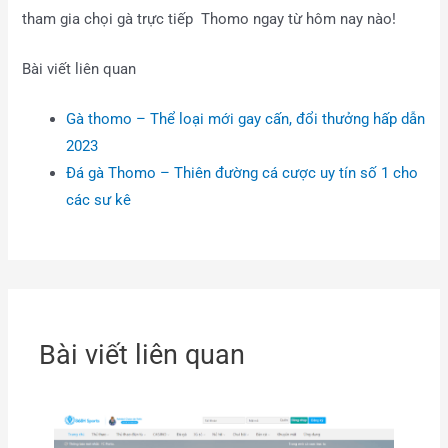
tham gia chọi gà trực tiếp Thomo ngay từ hôm nay nào!
Bài viết liên quan
Gà thomo – Thể loại mới gay cấn, đổi thưởng hấp dẫn
2023
Đá gà Thomo – Thiên đường cá cược uy tín số 1 cho
các sư kê
Bài viết liên quan