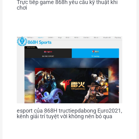
Trực tiếp game 868h yêu cầu kỹ thuật khi
chơi
esport của 868H tructiepdabong Euro2021,
kênh giải trí tuyệt vời không nên bỏ qua