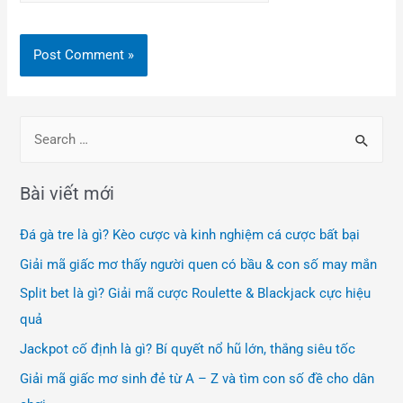
Bài viết mới
Đá gà tre là gì? Kèo cược và kinh nghiệm cá cược bất bại
Giải mã giấc mơ thấy người quen có bầu & con số may mắn
Split bet là gì? Giải mã cược Roulette & Blackjack cực hiệu
quả
Jackpot cố định là gì? Bí quyết nổ hũ lớn, thắng siêu tốc
Giải mã giấc mơ sinh đẻ từ A – Z và tìm con số đề cho dân