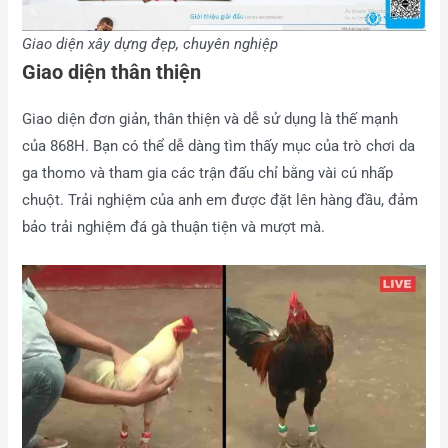
Giao diện xây dựng đẹp, chuyên nghiệp
Giao diện thân thiện
Giao diện đơn giản, thân thiện và dễ sử dụng là thế mạnh
của 868H. Bạn có thể dễ dàng tìm thấy mục của trò chơi da
ga thomo và tham gia các trận đấu chỉ bằng vài cú nhấp
chuột. Trải nghiệm của anh em được đặt lên hàng đầu, đảm
bảo trải nghiệm đá gà thuận tiện và mượt mà.