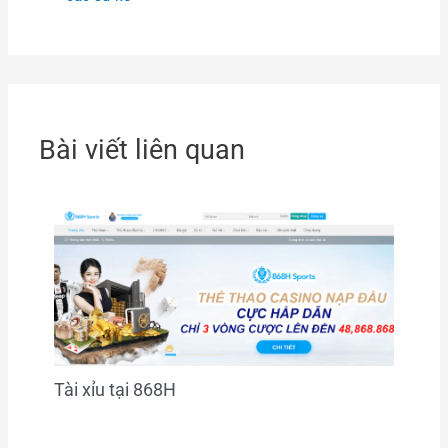
Bài viết liên quan
Tài xỉu tại 868H