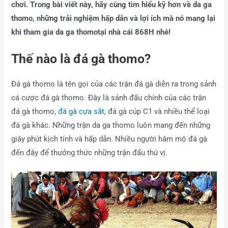
chơi. Trong bài viết này, hãy cùng tìm hiểu kỹ hơn về da ga
thomo, những trải nghiệm hấp dẫn và lợi ích mà nó mang lại
khi tham gia da ga thomotại nhà cái 868H nhé!
Thế nào là đá gà thomo?
Đá gà thomo là tên gọi của các trận đá gà diễn ra trong sảnh
cá cược đá gà thomo. Đây là sảnh đấu chính của các trận
đá gà thomo,
đá gà cựa sắt
, đá gà cúp C1 và nhiều thể loại
đá gà khác. Những trận da ga thomo luôn mang đến những
giây phút kịch tính và hấp dẫn. Nhiều người hâm mộ đá gà
đến đây để thưởng thức những trận đấu thú vị.