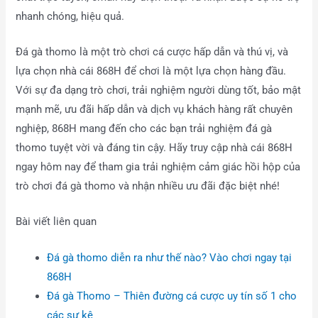
nhanh chóng, hiệu quả.
Đá gà thomo là một trò chơi cá cược hấp dẫn và thú vị, và
lựa chọn nhà cái 868H để chơi là một lựa chọn hàng đầu.
Với sự đa dạng trò chơi, trải nghiệm người dùng tốt, bảo mật
mạnh mẽ, ưu đãi hấp dẫn và dịch vụ khách hàng rất chuyên
nghiệp, 868H mang đến cho các bạn trải nghiệm đá gà
thomo tuyệt vời và đáng tin cậy. Hãy truy cập nhà cái 868H
ngay hôm nay để tham gia trải nghiệm cảm giác hồi hộp của
trò chơi đá gà thomo và nhận nhiều ưu đãi đặc biệt nhé!
Bài viết liên quan
Đá gà thomo diễn ra như thế nào? Vào chơi ngay tại
868H
Đá gà Thomo – Thiên đường cá cược uy tín số 1 cho
các sư kê