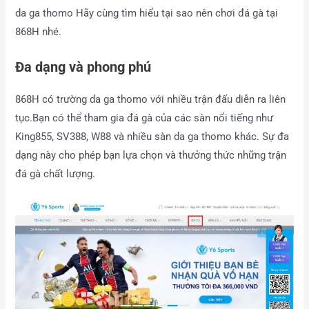
da ga thomo Hãy cùng tìm hiểu tại sao nên chơi đá gà tại
868H nhé.
Đa dạng và phong phú
868H có trường da ga thomo với nhiều trận đấu diễn ra liên
tục.Bạn có thể tham gia đá gà của các sàn nổi tiếng như
King855, SV388, W88 và nhiều sàn da ga thomo khác. Sự đa
dạng này cho phép bạn lựa chọn và thưởng thức những trận
đá gà chất lượng.