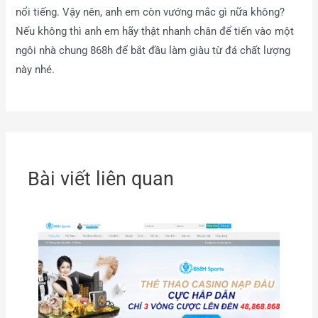
nổi tiếng. Vậy nên, anh em còn vướng mắc gì nữa không?
Nếu không thì anh em hãy thật nhanh chân để tiến vào một
ngôi nhà chung 868h để bắt đầu làm giàu từ đá chất lượng
này nhé.
Bài viết liên quan