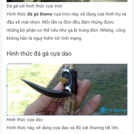
Đá gà với hình thức cựa tròn
Hình thức
đá gà thomo
cựa tròn này, sẽ dùng cựa hình trụ và
đầu sẽ mài nhọn. Mỗi lần ra đòn đều đâm thủng được
những bộ phận cơ thể nếu như gà bị trúng đòn. Những cũng
không hẳn là nguy hiểm tới tính mạng.
Hình thức đá gà cựa dao
Hình thức cựa dao
Hình thức này, sẽ dùng cựa dao và độ sát thương rất lớn.