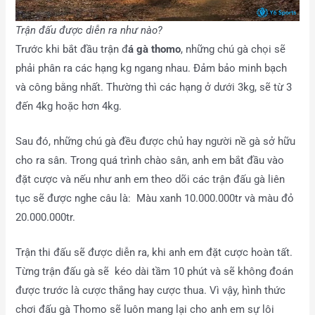
Trận đấu được diễn ra như nào?
Trước khi bắt đầu trận đ
á gà thomo
, những chú gà chọi sẽ
phải phân ra các hạng kg ngang nhau. Đảm bảo minh bạch
và công bằng nhất. Thường thì các hạng ở dưới 3kg, sẽ từ 3
đến 4kg hoặc hơn 4kg.
Sau đó, những chú gà đều được chủ hay người nề gà sở hữu
cho ra sân. Trong quá trình chào sân, anh em bắt đầu vào
đặt cược và nếu như anh em theo dõi các trận đấu gà liên
tục sẽ được nghe câu là: Màu xanh 10.000.000tr và màu đỏ
20.000.000tr.
Trận thi đấu sẽ được diễn ra, khi anh em đặt cược hoàn tất.
Từng trận đấu gà sẽ kéo dài tầm 10 phút và sẽ không đoán
được trước là cược thắng hay cược thua. Vì vậy, hình thức
chơi đấu gà Thomo sẽ luôn mang lại cho anh em sự lôi