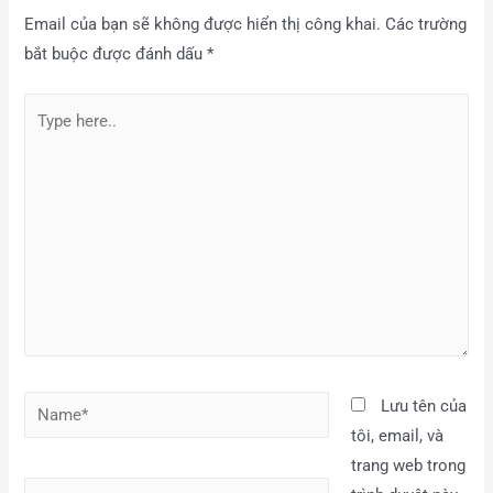
Email của bạn sẽ không được hiển thị công khai.
Các trường
bắt buộc được đánh dấu
*
Lưu tên của
tôi, email, và
trang web trong