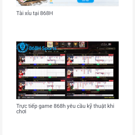
Tài xỉu tại 868H
Trực tiếp game 868h yêu cầu kỹ thuật khi
chơi