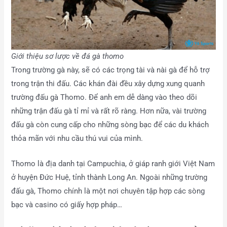
Giới thiệu sơ lược về đá gà thomo
Trong trường gà này, sẽ có các trọng tài và nài gà để hỗ trợ
trong trận thi đấu. Các khán đài đều xây dựng xung quanh
trường đấu gà Thomo. Để anh em dễ dàng vào theo dõi
những trận đấu gà tỉ mỉ và rất rõ ràng. Hơn nữa, vài trường
đấu gà còn cung cấp cho những sòng bạc để các du khách
thỏa mãn với nhu cầu thú vui của mình.
Thomo là địa danh tại Campuchia, ở giáp ranh giới Việt Nam
ở huyện Đức Huệ, tỉnh thành Long An. Ngoài những trường
đấu gà, Thomo chính là một nơi chuyên tập hợp các sòng
bạc và casino có giấy hợp pháp…