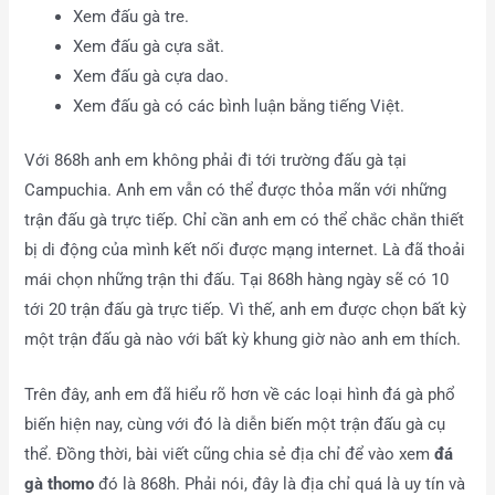
Xem đấu gà tre.
Xem đấu gà cựa sắt.
Xem đấu gà cựa dao.
Xem đấu gà có các bình luận bằng tiếng Việt.
Với 868h anh em không phải đi tới trường đấu gà tại
Campuchia. Anh em vẫn có thể được thỏa mãn với những
trận đấu gà trực tiếp. Chỉ cần anh em có thể chắc chắn thiết
bị di động của mình kết nối được mạng internet. Là đã thoải
mái chọn những trận thi đấu. Tại 868h hàng ngày sẽ có 10
tới 20 trận đấu gà trực tiếp. Vì thế, anh em được chọn bất kỳ
một trận đấu gà nào với bất kỳ khung giờ nào anh em thích.
Trên đây, anh em đã hiểu rõ hơn về các loại hình đá gà phổ
biến hiện nay, cùng với đó là diễn biến một trận đấu gà cụ
thể. Đồng thời, bài viết cũng chia sẻ địa chỉ để vào xem
đá
gà thomo
đó là 868h. Phải nói, đây là địa chỉ quá là uy tín và