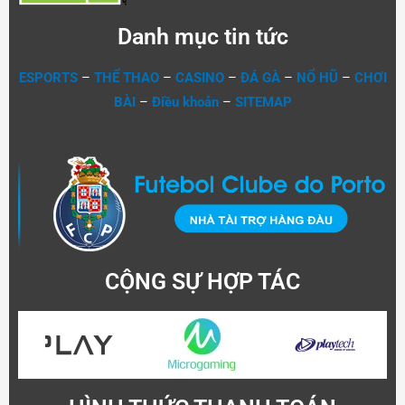
Danh mục tin tức
ESPORTS
–
THỂ THAO
–
CASINO
–
ĐÁ GÀ
–
NỔ HŨ
–
CHƠI
BÀI
–
Điều khoản
–
SITEMAP
CỘNG SỰ HỢP TÁC