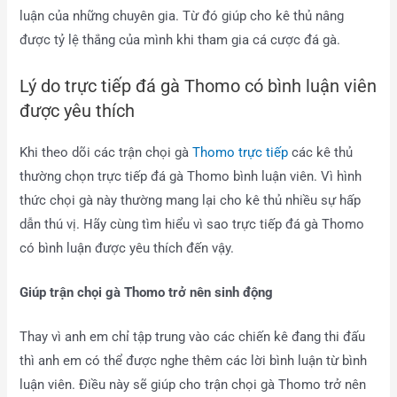
luận của những chuyên gia. Từ đó giúp cho kê thủ nâng
được tỷ lệ thắng của mình khi tham gia cá cược đá gà.
Lý do trực tiếp đá gà Thomo có bình luận viên
được yêu thích
Khi theo dõi các trận chọi gà
Thomo trực tiếp
các kê thủ
thường chọn trực tiếp đá gà Thomo bình luận viên. Vì hình
thức chọi gà này thường mang lại cho kê thủ nhiều sự hấp
dẫn thú vị. Hãy cùng tìm hiểu vì sao trực tiếp đá gà Thomo
có bình luận được yêu thích đến vậy.
Giúp trận chọi gà Thomo trở nên sinh động
Thay vì anh em chỉ tập trung vào các chiến kê đang thi đấu
thì anh em có thể được nghe thêm các lời bình luận từ bình
luận viên. Điều này sẽ giúp cho trận chọi gà Thomo trở nên