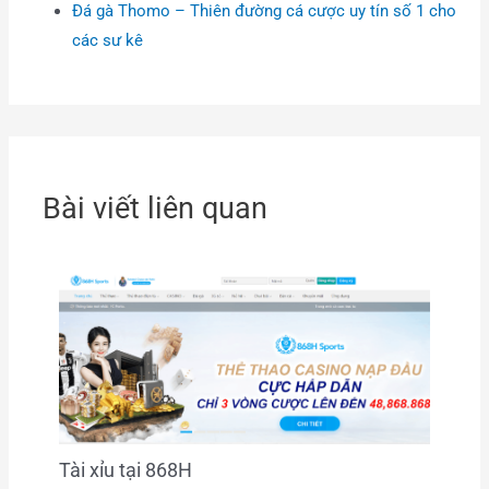
Đá gà Thomo – Thiên đường cá cược uy tín số 1 cho
các sư kê
Bài viết liên quan
Tài xỉu tại 868H