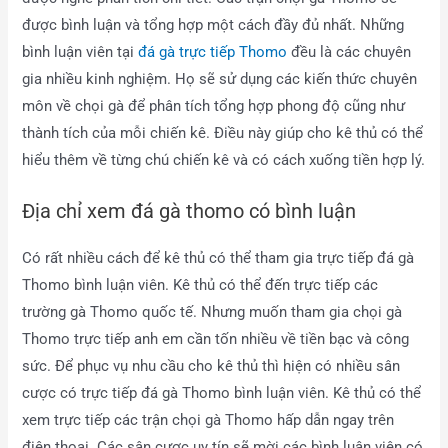
được bình luận và tổng hợp một cách đầy đủ nhất. Những
bình luận viên tại
đá gà trực tiếp Thomo
đều là các chuyên
gia nhiều kinh nghiệm. Họ sẽ sử dụng các kiến thức chuyên
môn về chọi gà để phân tích tổng hợp phong độ cũng như
thành tích của mỗi chiến kê. Điều này giúp cho kê thủ có thể
hiểu thêm về từng chú chiến kê và có cách xuống tiền hợp lý.
Địa chỉ xem đá gà thomo có bình luận
Có rất nhiều cách để kê thủ có thể tham gia trực tiếp đá gà
Thomo bình luận viên. Kê thủ có thể đến trực tiếp các
trường gà Thomo quốc tế. Nhưng muốn tham gia chọi gà
Thomo trực tiếp anh em cần tốn nhiều về tiền bạc và công
sức. Để phục vụ nhu cầu cho kê thủ thì hiện có nhiều sân
cược có trực tiếp đá gà Thomo bình luận viên. Kê thủ có thể
xem trực tiếp các trận chọi gà Thomo hấp dẫn ngay trên
điện thoại. Các sân cược uy tín sẽ mời các bình luận viên có