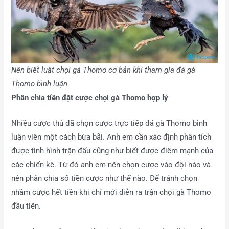
Nên biết luật chọi gà Thomo cơ bản khi tham gia đá gà
Thomo bình luận
Phân chia tiền đặt cược chọi gà Thomo hợp lý
Nhiều cược thủ đã chọn cược trực tiếp đá gà Thomo bình
luận viên một cách bừa bãi. Anh em cần xác định phân tích
được tình hình trận đấu cũng như biết được điểm mạnh của
các chiến kê. Từ đó anh em nên chọn cược vào đội nào và
nên phân chia số tiền cược như thế nào. Để tránh chọn
nhầm cược hết tiền khi chỉ mới diễn ra trận chọi gà Thomo
đầu tiên.