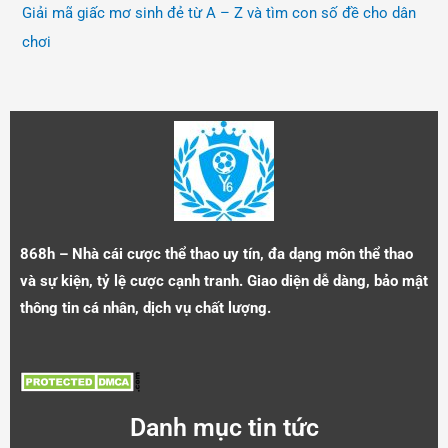
Giải mã giấc mơ sinh đẻ từ A – Z và tìm con số đề cho dân
chơi
868h – Nhà cái cược thể thao uy tín, đa dạng môn thể thao
và sự kiện, tỷ lệ cược cạnh tranh. Giao diện dễ dàng, bảo mật
thông tin cá nhân, dịch vụ chất lượng.
Danh mục tin tức