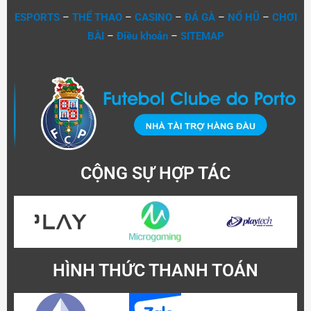
ESPORTS
–
THỂ THAO
–
CASINO
–
ĐÁ GÀ
–
NỔ HŨ
–
CHƠI
BÀI
–
Điều khoản
–
SITEMAP
CỘNG SỰ HỢP TÁC
HÌNH THỨC THANH TOÁN