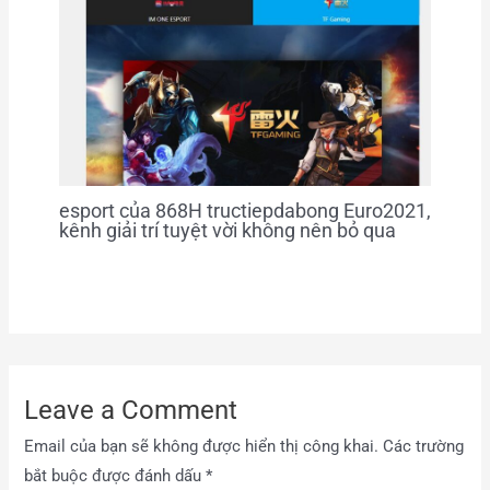
esport của 868H tructiepdabong Euro2021,
kênh giải trí tuyệt vời không nên bỏ qua
Leave a Comment
Email của bạn sẽ không được hiển thị công khai.
Các trường
bắt buộc được đánh dấu
*