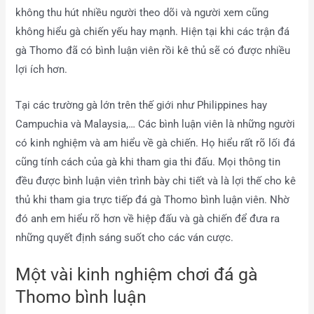
không thu hút nhiều người theo dõi và người xem cũng
không hiểu gà chiến yếu hay mạnh. Hiện tại khi các trận đá
gà Thomo đã có bình luận viên rồi kê thủ sẽ có được nhiều
lợi ích hơn.
Tại các trường gà lớn trên thế giới như Philippines hay
Campuchia và Malaysia,… Các bình luận viên là những người
có kinh nghiệm và am hiểu về gà chiến. Họ hiểu rất rõ lối đá
cũng tính cách của gà khi tham gia thi đấu. Mọi thông tin
đều được bình luận viên trình bày chi tiết và là lợi thế cho kê
thủ khi tham gia trực tiếp đá gà Thomo bình luận viên. Nhờ
đó anh em hiểu rõ hơn về hiệp đấu và gà chiến để đưa ra
những quyết định sáng suốt cho các ván cược.
Một vài kinh nghiệm chơi đá gà
Thomo bình luận