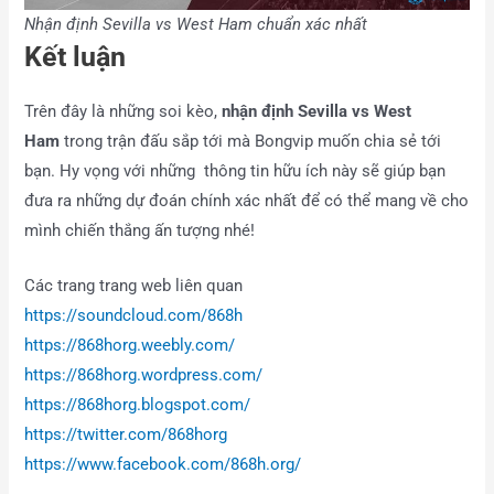
Nhận định Sevilla vs West Ham chuẩn xác nhất
Kết luận
Trên đây là những soi kèo,
nhận định Sevilla vs West
Ham
trong trận đấu sắp tới mà Bongvip muốn chia sẻ tới
bạn. Hy vọng với những thông tin hữu ích này sẽ giúp bạn
đưa ra những dự đoán chính xác nhất để có thể mang về cho
mình chiến thắng ấn tượng nhé!
Các trang trang web liên quan
https://soundcloud.com/868h
https://868horg.weebly.com/
https://868horg.wordpress.com/
https://868horg.blogspot.com/
https://twitter.com/868horg
https://www.facebook.com/868h.org/