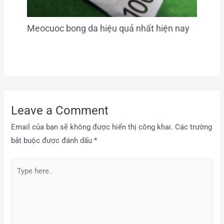
Meocuoc bong da hiệu quả nhất hiện nay
Leave a Comment
Email của bạn sẽ không được hiển thị công khai.
Các trường
bắt buộc được đánh dấu
*