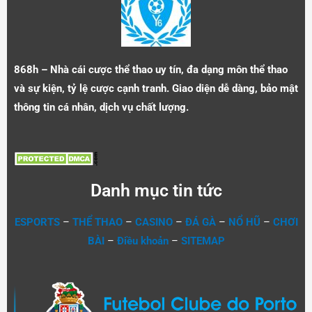
868h – Nhà cái cược thể thao uy tín, đa dạng môn thể thao
và sự kiện, tỷ lệ cược cạnh tranh. Giao diện dễ dàng, bảo mật
thông tin cá nhân, dịch vụ chất lượng.
Danh mục tin tức
ESPORTS
–
THỂ THAO
–
CASINO
–
ĐÁ GÀ
–
NỔ HŨ
–
CHƠI
BÀI
–
Điều khoản
–
SITEMAP