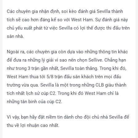
Các chuyên gia nhận định, soi kèo đánh giá Sevilla thành
tích sẽ cao hơn đáng kể so với West Ham. Sự đánh giá này
chủ yếu xuất phát từ việc Sevilla có lợi thế được thi đấu trên
sân nhà.
Ngoài ra, các chuyên gia còn dựa vào những thông tin khác
để đưa ra những lý giải vì sao nên chọn Sellive. Chẳng hạn
như trong 3 trận gần nhất, Sevilla toàn thắng. Trong khi đó,
West Ham thua tới 5/8 trận đấu sân khách trên mọi đấu
trường vừa qua. Sevilla là một trong những CLB giàu thành
tích nhất lịch sử cúp C2. Trong khi đó West Ham chỉ là
những tân binh của cúp C2.
Vì vậy, bạn hãy đặt niềm tin dành cho đội chủ nhà Sevilla để
thu về lợi nhuận cao nhất.