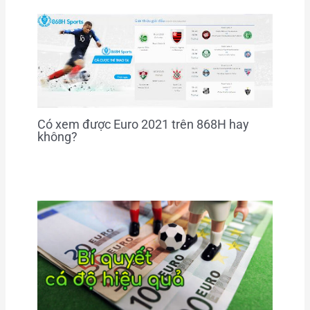
Có xem được Euro 2021 trên 868H hay
không?