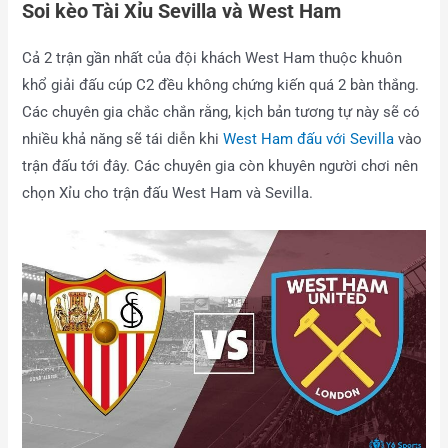
Soi kèo Tài Xỉu Sevilla và West Ham
Cả 2 trận gần nhất của đội khách West Ham thuộc khuôn
khổ giải đấu cúp C2 đều không chứng kiến quá 2 bàn thắng.
Các chuyên gia chắc chắn rằng, kịch bản tương tự này sẽ có
nhiều khả năng sẽ tái diễn khi
West Ham đấu với Sevilla
vào
trận đấu tới đây. Các chuyên gia còn khuyên người chơi nên
chọn Xỉu cho trận đấu West Ham và Sevilla.