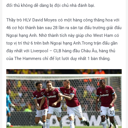
đối thủ không dễ dàng bị đội chủ nhà đánh bại.
Thầy trò HLV David Moyes có một hàng công thăng hoa với
46 cơ hội thành bàn sau 28 lần ra sân tại đấu trường giải đấu
Ngoại hạng Anh. Nhờ thành tích này giúp cho West Ham có
top vị trí thứ 6 trên bxh Ngoại hạng Anh.Trong trận đấu gần
đây nhất với Liverpool – CLB hàng đầu Châu Âu, hàng thủ
của The Hammers chỉ để lọt lưới duy nhất 1 bàn thắng.