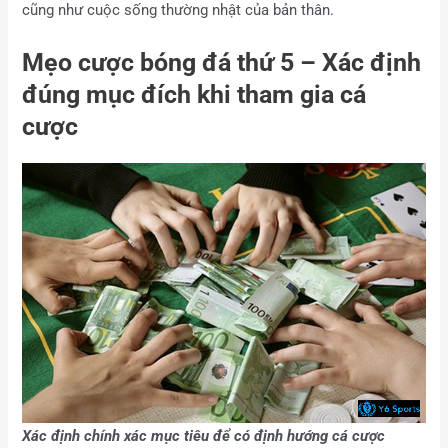
cũng như cuộc sống thường nhật của bản thân.
Mẹo cược bóng đá thứ 5 – Xác định
đúng mục đích khi tham gia cá
cược
Xác định chính xác mục tiêu để có định hướng cá cược