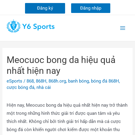
Đăng ký
Đăng nhập
Meocuoc bong da hiệu quả
nhất hiện nay
eSports
/
868
,
868H
,
868h.org
,
banh bóng
,
bóng đá 868H
,
cược bóng đá
,
nhà cái
Hiện nay, Meocuoc bong da hiệu quả nhất hiện nay trở thành
một trong những hình thức giải trí được quan tâm và yêu
thích nhất. Không chỉ bởi tính giải trí hấp dẫn mà cá cược
bóng đá còn khiến người chơi kiếm được một khoản thu