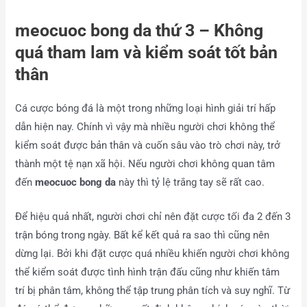
meocuoc bong da thứ 3 – Không
quá tham lam và kiểm soát tốt bản
thân
Cá cược bóng đá là một trong những loại hình giải trí hấp
dẫn hiện nay. Chính vì vậy mà nhiều người chơi không thể
kiểm soát được bản thân và cuốn sâu vào trò chơi này, trở
thành một tệ nạn xã hội. Nếu người chơi không quan tâm
đến
meocuoc bong da
này thì tỷ lệ trắng tay sẽ rất cao.
Để hiệu quả nhất, người chơi chỉ nên đặt cược tối đa 2 đến 3
trận bóng trong ngày. Bất kể kết quả ra sao thì cũng nên
dừng lại. Bởi khi đặt cược quá nhiều khiến người chơi không
thể kiểm soát được tình hình trận đấu cũng như khiến tâm
trí bị phân tâm, không thể tập trung phân tích và suy nghĩ. Từ