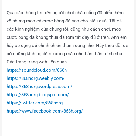
Qua các thông tin trên người chơi chắc cũng đã hiểu thêm
về những mẹo cá cược bóng đá sao cho hiệu quả. Tất cả
các kinh nghiệm của chúng tôi, cũng như cách chơi, mẹo
cược bóng đá không thua đã tóm tắt đầy đủ ở trên. Anh em
hãy áp dụng để chinh chiến thành công nhé. Hãy theo dõi để
có những kinh nghiệm xương máu cho bản thân mình nha
Các trang trang web liên quan
https://soundcloud.com/868h
https://868horg.weebly.com/
https://868horg.wordpress.com/
https://868horg.blogspot.com/
https://twitter.com/868horg
https://www.facebook.com/868h.org/