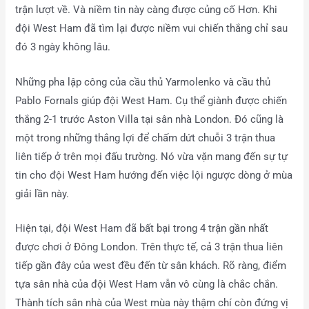
trận lượt về. Và niềm tin này càng được củng cố Hơn. Khi
đội West Ham đã tìm lại được niềm vui chiến thắng chỉ sau
đó 3 ngày không lâu.
Những pha lập công của cầu thủ Yarmolenko và cầu thủ
Pablo Fornals giúp đội West Ham. Cụ thể giành được chiến
thắng 2-1 trước Aston Villa tại sân nhà London. Đó cũng là
một trong những thắng lợi để chấm dứt chuỗi 3 trận thua
liên tiếp ở trên mọi đấu trường. Nó vừa vặn mang đến sự tự
tin cho đội West Ham hướng đến việc lội ngược dòng ở mùa
giải lần này.
Hiện tại, đội West Ham đã bất bại trong 4 trận gần nhất
được chơi ở Đông London. Trên thực tế, cả 3 trận thua liên
tiếp gần đây của west đều đến từ sân khách. Rõ ràng, điểm
tựa sân nhà của đội West Ham vẫn vô cùng là chắc chắn.
Thành tích sân nhà của West mùa này thậm chí còn đứng vị