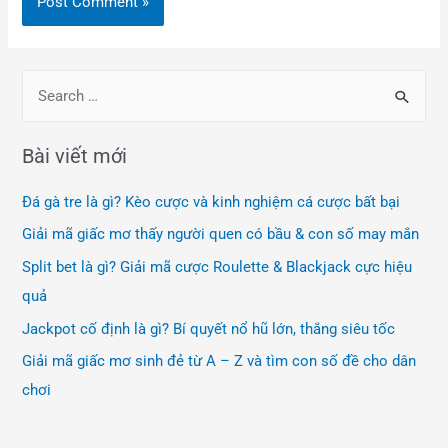
Bài viết mới
Đá gà tre là gì? Kèo cược và kinh nghiệm cá cược bất bại
Giải mã giấc mơ thấy người quen có bầu & con số may mắn
Split bet là gì? Giải mã cược Roulette & Blackjack cực hiệu
quả
Jackpot cố định là gì? Bí quyết nổ hũ lớn, thắng siêu tốc
Giải mã giấc mơ sinh đẻ từ A – Z và tìm con số đề cho dân
chơi