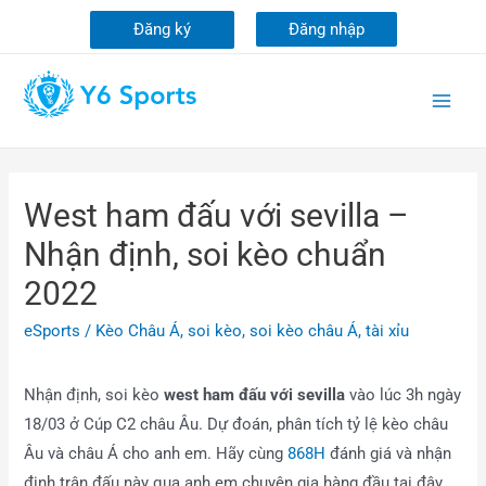
Đăng ký
Đăng nhập
West ham đấu với sevilla –
Nhận định, soi kèo chuẩn
2022
eSports
/
Kèo Châu Á
,
soi kèo
,
soi kèo châu Á
,
tài xỉu
Nhận định, soi kèo
west ham đấu với sevilla
vào lúc 3h ngày
18/03 ở Cúp C2 châu Âu. Dự đoán, phân tích tỷ lệ kèo châu
Âu và châu Á cho anh em. Hãy cùng
868H
đánh giá và nhận
định trận đấu này qua anh em chuyên gia hàng đầu tại đây