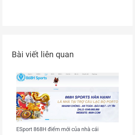
Bài viết liên quan
ESport 868H điểm mới của nhà cái