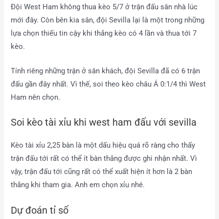
Đội West Ham không thua kèo 5/7 ở trận đấu sân nhà lúc
mới đây. Còn bên kia sân, đội Sevilla lại là một trong những
lựa chọn thiếu tin cậy khi thắng kèo có 4 lần và thua tới 7
kèo.
Tính riêng những trận ở sân khách, đội Sevilla đã có 6 trận
đấu gần đây nhất. Vì thế, soi theo kèo châu Á 0:1/4 thì West
Ham nên chọn.
Soi kèo tài xỉu khi west ham đấu với sevilla
Kèo tài xỉu 2,25 bàn là một dấu hiệu quá rõ ràng cho thấy
trận đấu tới rất có thể ít bàn thắng được ghi nhận nhất. Vì
vậy, trận đấu tới cũng rất có thể xuất hiện ít hơn là 2 bàn
thắng khi tham gia. Anh em chọn xỉu nhé.
Dự đoán tỉ số