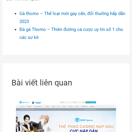
Gà thomo – Thể loại mới gay cấn, đổi thưởng hấp dẫn
2023
Đá gà Thomo – Thiên đường cá cược uy tín số 1 cho
các sư kê
Bài viết liên quan