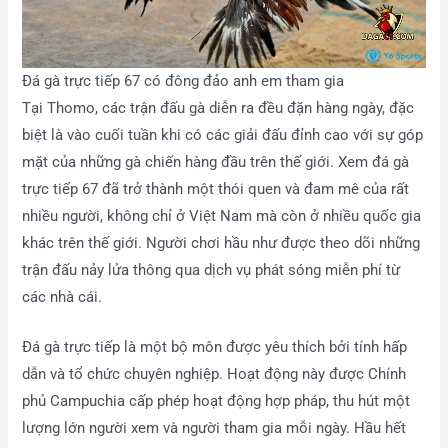
Đá gà trực tiếp 67 có đông đảo anh em tham gia
Tại Thomo, các trận đấu gà diễn ra đều đặn hàng ngày, đặc
biệt là vào cuối tuần khi có các giải đấu đỉnh cao với sự góp
mặt của những gà chiến hàng đầu trên thế giới. Xem đá gà
trực tiếp 67 đã trở thành một thói quen và đam mê của rất
nhiều người, không chỉ ở Việt Nam mà còn ở nhiều quốc gia
khác trên thế giới. Người chơi hầu như được theo dõi những
trận đấu nảy lửa thông qua dịch vụ phát sóng miễn phí từ
các nhà cái.
Đá gà trực tiếp là một bộ môn được yêu thích bởi tính hấp
dẫn và tổ chức chuyên nghiệp. Hoạt động này được Chính
phủ Campuchia cấp phép hoạt động hợp pháp, thu hút một
lượng lớn người xem và người tham gia mỗi ngày. Hầu hết