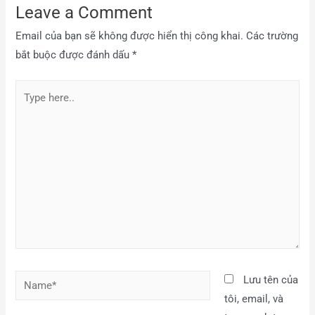
Leave a Comment
Email của bạn sẽ không được hiển thị công khai.
Các trường
bắt buộc được đánh dấu
*
Lưu tên của
tôi, email, và