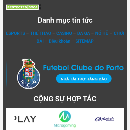
Danh mục tin tức
ESPORTS
–
THỂ THAO
–
CASINO
–
ĐÁ GÀ
–
NỔ HŨ
–
CHƠI
BÀI
–
Điều khoản
–
SITEMAP
CỘNG SỰ HỢP TÁC