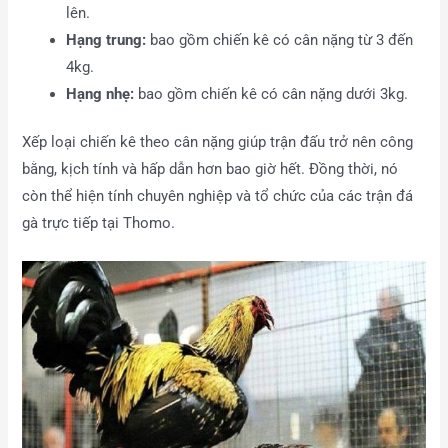
lên.
Hạng trung:
bao gồm chiến kê có cân nặng từ 3 đến
4kg.
Hạng nhẹ:
bao gồm chiến kê có cân nặng dưới 3kg.
Xếp loại chiến kê theo cân nặng giúp trận đấu trở nên công
bằng, kịch tính và hấp dẫn hơn bao giờ hết. Đồng thời, nó
còn thể hiện tính chuyên nghiệp và tổ chức của các trận đá
gà trực tiếp tại Thomo.