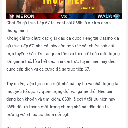
Chơi đá gà trực tiếp 67 tại nahf cái 868h là sự lựa chọn
thông minh
Không chỉ tổ chức các giải đấu cá cược riêng tại Casino đá
gà trực tiếp 67, nhà cái này còn hợp tác với nhiều nhà cái
trực tuyến khác. Do sự quan tâm và theo dõi của một lượng
lớn game thủ, hầu hết các nhà cái trực tuyến hiện nay đều
cung cấp dịch vụ cá cược đá gà trực tiếp 67.
Tuy nhiên, việc lựa chọn một nhà cái uy tín và chất lượng là
một yếu tố cực kỳ quan trọng đối với game thủ. Nếu bạn
đang băn khoăn và tìm kiếm, 868h là gợi ý tối ưu hiện nay
868h đã trở thành một trong những nhà cái dẫn đầu thị
trường với nhiều ưu điểm nổi bật.