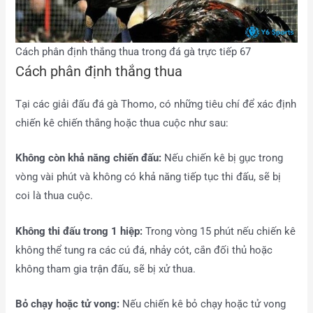
Cách phân định thắng thua trong đá gà trực tiếp 67
Cách phân định thắng thua
Tại các giải đấu đá gà Thomo, có những tiêu chí để xác định
chiến kê chiến thắng hoặc thua cuộc như sau:
Không còn khả năng chiến đấu:
Nếu chiến kê bị gục trong
vòng vài phút và không có khả năng tiếp tục thi đấu, sẽ bị
coi là thua cuộc.
Không thi đấu trong 1 hiệp:
Trong vòng 15 phút nếu chiến kê
không thể tung ra các cú đá, nhảy cót, cắn đối thủ hoặc
không tham gia trận đấu, sẽ bị xử thua.
Bỏ chạy hoặc tử vong:
Nếu chiến kê bỏ chạy hoặc tử vong