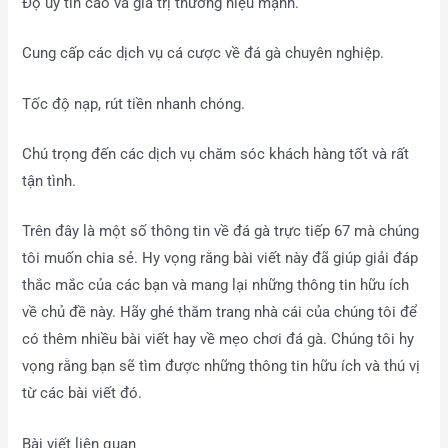
Độ uy tín cao và giá trị thương hiệu mạnh.
Cung cấp các dịch vụ cá cược về đá gà chuyên nghiệp.
Tốc độ nạp, rút tiền nhanh chóng.
Chú trọng đến các dịch vụ chăm sóc khách hàng tốt và rất
tận tình.
Trên đây là một số thông tin về đá gà trực tiếp 67 mà chúng
tôi muốn chia sẻ. Hy vọng rằng bài viết này đã giúp giải đáp
thắc mắc của các bạn và mang lại những thông tin hữu ích
về chủ đề này. Hãy ghé thăm trang nhà cái của chúng tôi để
có thêm nhiều bài viết hay về mẹo chơi đá gà. Chúng tôi hy
vọng rằng bạn sẽ tìm được những thông tin hữu ích và thú vị
từ các bài viết đó.
Bài viết liên quan