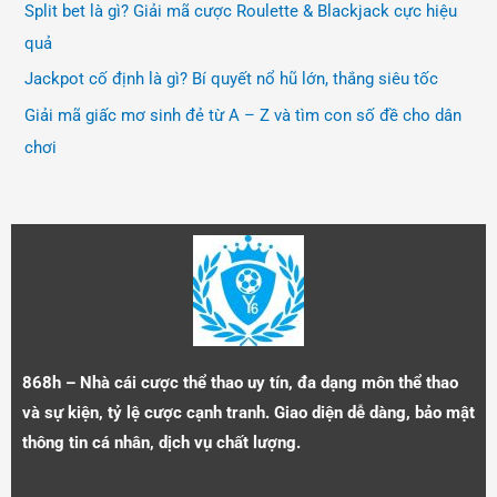
Split bet là gì? Giải mã cược Roulette & Blackjack cực hiệu
quả
Jackpot cố định là gì? Bí quyết nổ hũ lớn, thắng siêu tốc
Giải mã giấc mơ sinh đẻ từ A – Z và tìm con số đề cho dân
chơi
868h – Nhà cái cược thể thao uy tín, đa dạng môn thể thao
và sự kiện, tỷ lệ cược cạnh tranh. Giao diện dễ dàng, bảo mật
thông tin cá nhân, dịch vụ chất lượng.