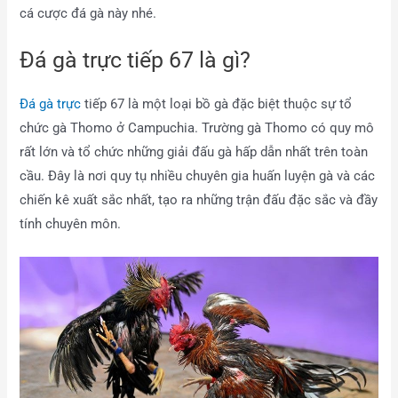
cá cược đá gà này nhé.
Đá gà trực tiếp 67 là gì?
Đá gà trực
tiếp 67 là một loại bồ gà đặc biệt thuộc sự tổ
chức gà Thomo ở Campuchia. Trường gà Thomo có quy mô
rất lớn và tổ chức những giải đấu gà hấp dẫn nhất trên toàn
cầu. Đây là nơi quy tụ nhiều chuyên gia huấn luyện gà và các
chiến kê xuất sắc nhất, tạo ra những trận đấu đặc sắc và đầy
tính chuyên môn.