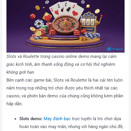
Slots và Roulette trong casino online demo mang lại cảm
giác kịch tính, âm thanh sống động và cơ hội thử nghiệm
không giới hạn
Bên cạnh các game bài, Slots và Roulette là hai cái tên luôn
nằm trong top những trò chơi được yêu thích nhất tại các
casino, và phiên bản demo của chúng cũng không kém phần
hấp dẫn.
Slots demo:
Máy đánh bạc
trực tuyến là trò chơi dựa
hoàn toàn vào may mắn, nhưng với hàng ngàn chủ đề,