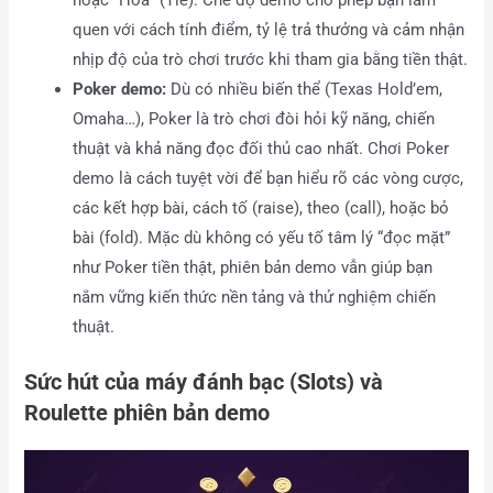
hoặc “Hòa” (Tie). Chế độ demo cho phép bạn làm
quen với cách tính điểm, tỷ lệ trả thưởng và cảm nhận
nhịp độ của trò chơi trước khi tham gia bằng tiền thật.
Poker demo:
Dù có nhiều biến thể (Texas Hold’em,
Omaha…), Poker là trò chơi đòi hỏi kỹ năng, chiến
thuật và khả năng đọc đối thủ cao nhất. Chơi Poker
demo là cách tuyệt vời để bạn hiểu rõ các vòng cược,
các kết hợp bài, cách tố (raise), theo (call), hoặc bỏ
bài (fold). Mặc dù không có yếu tố tâm lý “đọc mặt”
như Poker tiền thật, phiên bản demo vẫn giúp bạn
nắm vững kiến thức nền tảng và thử nghiệm chiến
thuật.
Sức hút của máy đánh bạc (Slots) và
Roulette phiên bản demo