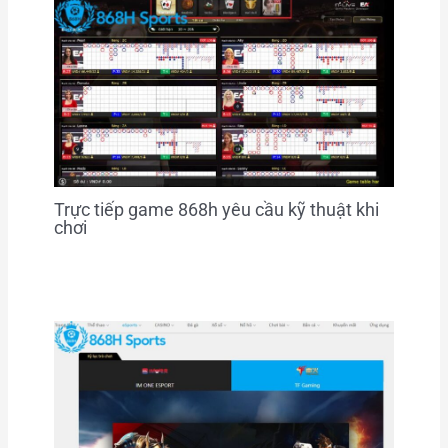
Trực tiếp game 868h yêu cầu kỹ thuật khi
chơi