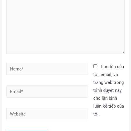
Lưu tên của
tôi, email, và
trang web trong
trình duyệt này
cho lần bình
luận kế tiếp của
tôi.