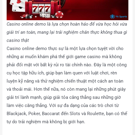
Casino online demo là lựa chọn hoàn hảo để vừa học hỏi vừa
giải trí an toàn, mang lại trải nghiệm chân thực không thua gì
casino thật
Casino online demo thực sự là một lựa chọn tuyệt vời cho
những ai muốn khám phá thế giới game casino mà không
phải đối mặt với bất kỳ rủi ro tài chính nào. Đây là một công
cụ học tập hữu ích, giúp bạn làm quen với luật chơi, rèn
luyện kỹ năng và thử nghiệm chiến thuật một cách an toàn
và thoải mái. Hơn thế nữa, nó còn mang lại những phút giây
giải trí lành mạnh, giúp giải tỏa căng thẳng sau những giờ
làm việc căng thẳng. Với sự đa dạng của các trò chơi từ
Blackjack, Poker, Baccarat đến Slots và Roulette, bạn có thể
tự do trải nghiệm mà không bị giới hạn.