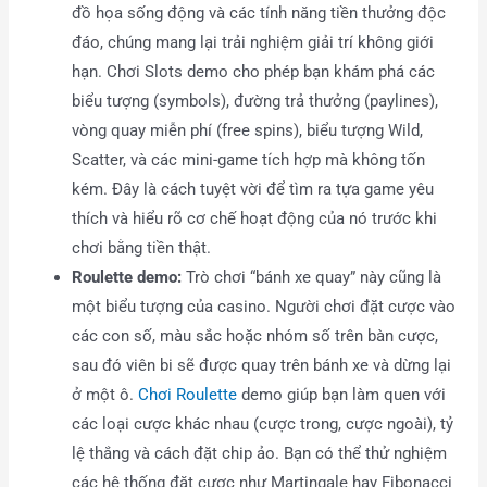
đồ họa sống động và các tính năng tiền thưởng độc
đáo, chúng mang lại trải nghiệm giải trí không giới
hạn. Chơi Slots demo cho phép bạn khám phá các
biểu tượng (symbols), đường trả thưởng (paylines),
vòng quay miễn phí (free spins), biểu tượng Wild,
Scatter, và các mini-game tích hợp mà không tốn
kém. Đây là cách tuyệt vời để tìm ra tựa game yêu
thích và hiểu rõ cơ chế hoạt động của nó trước khi
chơi bằng tiền thật.
Roulette demo:
Trò chơi “bánh xe quay” này cũng là
một biểu tượng của casino. Người chơi đặt cược vào
các con số, màu sắc hoặc nhóm số trên bàn cược,
sau đó viên bi sẽ được quay trên bánh xe và dừng lại
ở một ô.
Chơi Roulette
demo giúp bạn làm quen với
các loại cược khác nhau (cược trong, cược ngoài), tỷ
lệ thắng và cách đặt chip ảo. Bạn có thể thử nghiệm
các hệ thống đặt cược như Martingale hay Fibonacci