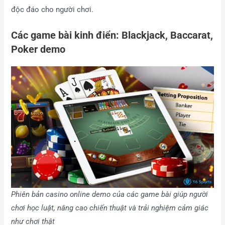
độc đáo cho người chơi.
Các game bài kinh điển: Blackjack, Baccarat,
Poker demo
Phiên bản casino online demo của các game bài giúp người
chơi học luật, nâng cao chiến thuật và trải nghiệm cảm giác
như chơi thật