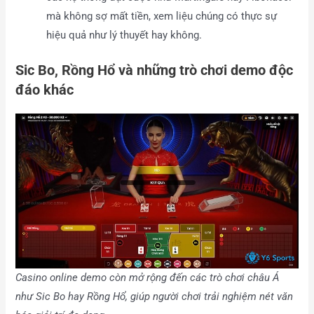
mà không sợ mất tiền, xem liệu chúng có thực sự
hiệu quả như lý thuyết hay không.
Sic Bo, Rồng Hổ và những trò chơi demo độc
đáo khác
Casino online demo còn mở rộng đến các trò chơi châu Á
như Sic Bo hay Rồng Hổ, giúp người chơi trải nghiệm nét văn