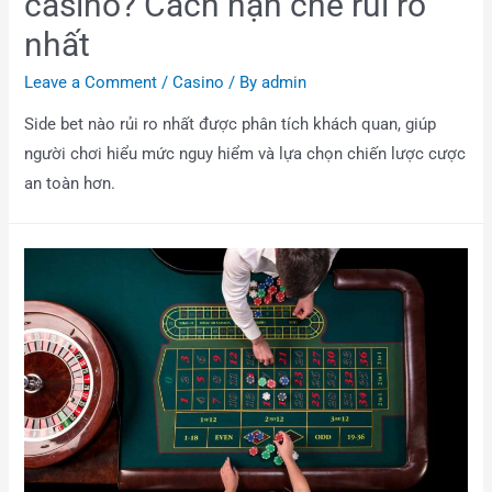
casino? Cách hạn chế rủi ro
nhất
Leave a Comment
/
Casino
/ By
admin
Side bet nào rủi ro nhất được phân tích khách quan, giúp
người chơi hiểu mức nguy hiểm và lựa chọn chiến lược cược
an toàn hơn.