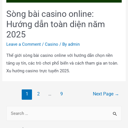
Sòng bài casino online:
Hướng dẫn toàn diện năm
2025
Leave a Comment
/
Casino
/ By
admin
Thế giới sòng bài casino online với hướng dẫn chọn nền
tảng uy tín, các trò chơi phổ biến và cách tham gia an toàn.
Xu hướng casino trực tuyến 2025.
1
2
…
9
Next Page
→