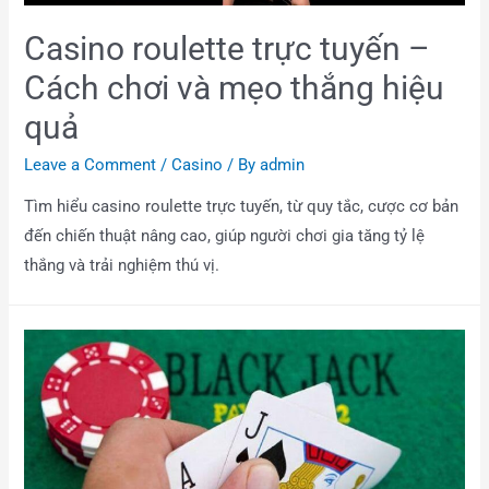
Casino roulette trực tuyến –
Cách chơi và mẹo thắng hiệu
quả
Leave a Comment
/
Casino
/ By
admin
Tìm hiểu casino roulette trực tuyến, từ quy tắc, cược cơ bản
đến chiến thuật nâng cao, giúp người chơi gia tăng tỷ lệ
thắng và trải nghiệm thú vị.