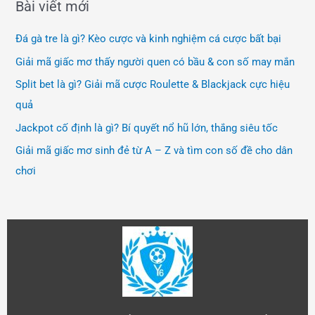
Bài viết mới
Đá gà tre là gì? Kèo cược và kinh nghiệm cá cược bất bại
Giải mã giấc mơ thấy người quen có bầu & con số may mắn
Split bet là gì? Giải mã cược Roulette & Blackjack cực hiệu
quả
Jackpot cố định là gì? Bí quyết nổ hũ lớn, thắng siêu tốc
Giải mã giấc mơ sinh đẻ từ A – Z và tìm con số đề cho dân
chơi