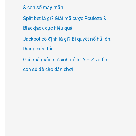
& con số may mắn
Split bet là gì? Giải mã cược Roulette &
Blackjack cực hiệu quả
Jackpot cố định là gì? Bí quyết nổ hũ lớn,
thắng siêu tốc
Giải mã giấc mơ sinh đẻ từ A – Z và tìm
con số đề cho dân chơi