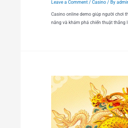
Leave a Comment
/
Casino
/ By
admi
Casino online demo giúp người chơi th
năng và khám phá chiến thuật thắng l