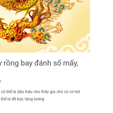
y rồng bay đánh số mấy,
n
 có thể là dấu hiệu cho thấy gia chủ có cơ hội
 thể là đề bạt, tăng lương