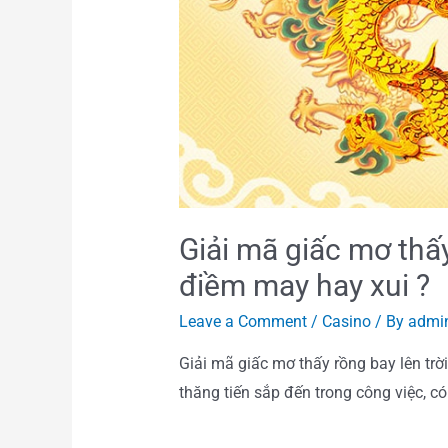
Giải mã giấc mơ thấ
điềm may hay xui ?
Leave a Comment
/
Casino
/ By
admi
Giải mã giấc mơ thấy rồng bay lên trời
thăng tiến sắp đến trong công việc, có