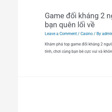
Game đối kháng 2 n
bạn quên lối về
Leave a Comment
/
Casino
/ By
admi
Khám phá top game đối kháng 2 người
tính, chơi cùng bạn bè cực vui và khô