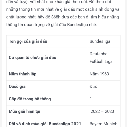
dẫn và tuyệt vời nhất cho khán giả theo dõi. Để theo dõi
những thông tin mới nhất về giải đấu một cách sinh động và
chất lượng nhất, hãy để 868h đưa các bạn đi tìm hiểu những
thông tin quan trọng về giải đấu Bundesliga nhé.
Tên gọi của giải đấu
Bundesliga
Deutsche
Cơ quan tổ chức giải đấu
Fußball Liga
Năm thành lập
Năm 1963
Quốc gia
Đức
Cấp độ trong hệ thống
1
Mùa giải hiện tại
2022 – 2023
Đội vô địch mùa giải Bundesliga 2021
Bayern Munich