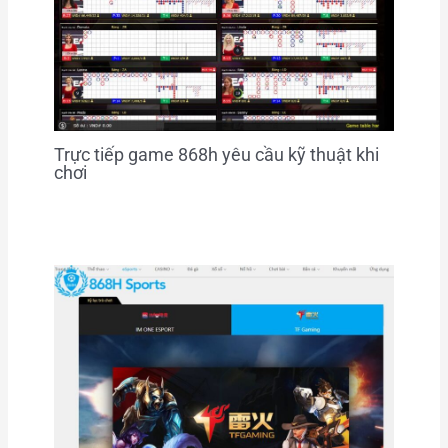
Trực tiếp game 868h yêu cầu kỹ thuật khi
chơi