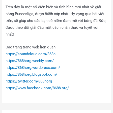
Trên đây là một số diễn biến và tình hình mới nhất về giải
bóng Bundesliga, được 868h cập nhật. Hy vọng qua bài viết
trên, sẽ giúp cho các bạn có niềm đam mê với bóng đá Đức,
được theo dõi giải đấu một cách chân thực và tuyệt vời
nhất!
Các trang trang web liên quan
https://soundcloud.com/868h
https://868horg.weebly.com/
https://868horg.wordpress.com/
https://868horg.blogspot.com/
https://twitter.com/868horg
https://www.facebook.com/868h.org/