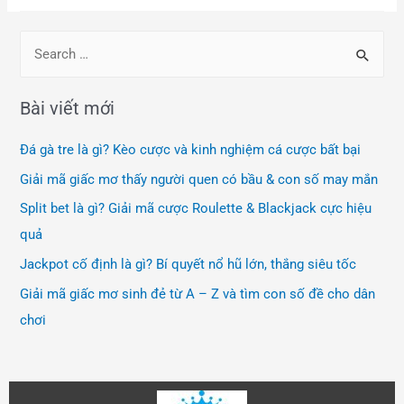
Bài viết mới
Đá gà tre là gì? Kèo cược và kinh nghiệm cá cược bất bại
Giải mã giấc mơ thấy người quen có bầu & con số may mắn
Split bet là gì? Giải mã cược Roulette & Blackjack cực hiệu
quả
Jackpot cố định là gì? Bí quyết nổ hũ lớn, thắng siêu tốc
Giải mã giấc mơ sinh đẻ từ A – Z và tìm con số đề cho dân
chơi