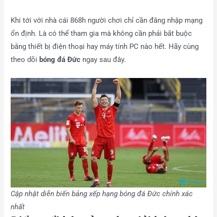
Khi tới với nhà cái 868h người chơi chỉ cần đăng nhập mạng
ổn định. Là có thể tham gia mà không cần phải bắt buộc
bằng thiết bị điện thoại hay máy tính PC nào hết. Hãy cùng
theo dõi
bóng đá Đức
ngay sau đây.
Cập nhật diễn biến bảng xếp hạng bóng đá Đức chính xác
nhất