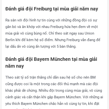
Đánh giá đội Freiburg tại mùa giải năm nay
Ra sân với đội hình tự tin cùng với những đồng đội có sự
gắn bó và ăn khớp với nhau Freiburg hứa hẹn đem về một
mùa giải vô cùng bùng nổ. Chỉ theo sát ngay sau Union
Berlin khi để kém hệ số điểm. Nhưng Freiburg vẫn đang để
lại dấu ấn vô cùng ấn tượng với 5 bàn thắng.
Đánh giá đội Bayern München tại mùa giải
năm nay
Theo sát tỷ số trận thắng chỉ dẫn sau hệ số cho nên BM
cũng được coi là một trong các đối thủ mạnh mà các đội
khác phải dè chừng. Nhiều đội trong cùng mùa giải, vô cùng
cảnh giác và cẩn thận khi gặp Bayern München. Với những ai
yêu thích Bayern München chắc hẳn vô cùng tự tin, khi đặt