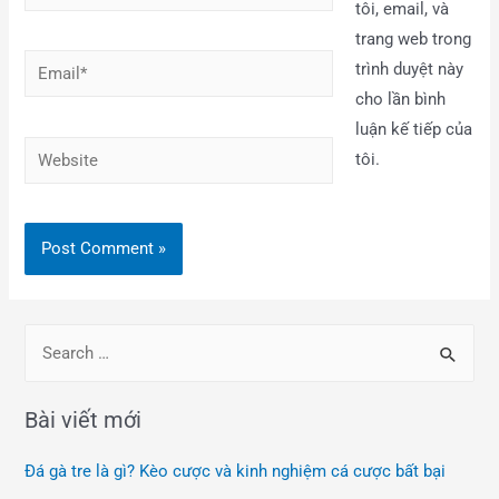
tôi, email, và
trang web trong
trình duyệt này
cho lần bình
luận kế tiếp của
tôi.
Bài viết mới
Đá gà tre là gì? Kèo cược và kinh nghiệm cá cược bất bại