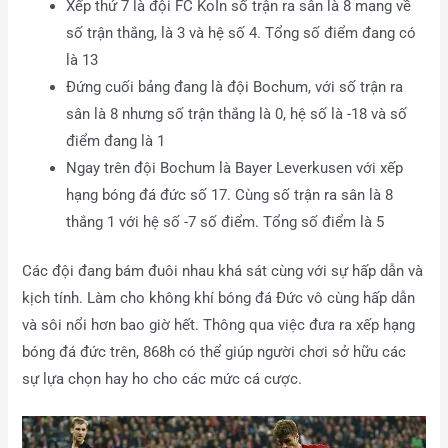
Xếp thứ 7 là đội FC KoIn số trận ra sân là 8 mang về
số trận thắng, là 3 và hệ số 4. Tổng số điểm đang có
là 13
Đứng cuối bảng đang là đội Bochum, với số trận ra
sân là 8 nhưng số trận thắng là 0, hệ số là -18 và số
điểm đang là 1
Ngay trên đội Bochum là Bayer Leverkusen với xếp
hạng bóng đá đức số 17. Cùng số trận ra sân là 8
thắng 1 với hệ số -7 số điểm. Tổng số điểm là 5
Các đội đang bám đuôi nhau khá sát cùng với sự hấp dẫn và
kịch tính. Làm cho không khí bóng đá Đức vô cùng hấp dẫn
và sôi nổi hơn bao giờ hết. Thông qua việc đưa ra xếp hạng
bóng đá đức trên, 868h có thể giúp người chơi sở hữu các
sự lựa chọn hay ho cho các mức cá cược.