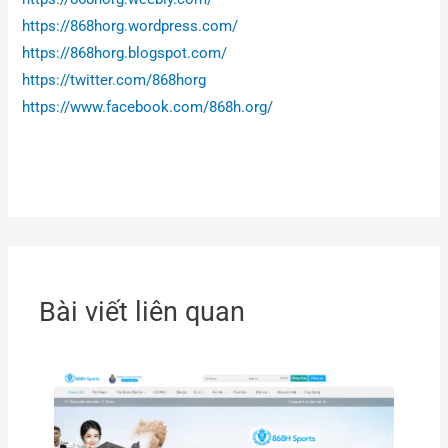
https://868horg.wordpress.com/
https://868horg.blogspot.com/
https://twitter.com/868horg
https://www.facebook.com/868h.org/
Bài viết liên quan