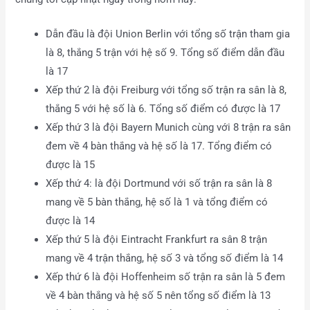
Dẫn đầu là đội Union Berlin với tổng số trận tham gia
là 8, thắng 5 trận với hệ số 9. Tổng số điểm dẫn đầu
là 17
Xếp thứ 2 là đội Freiburg với tổng số trận ra sân là 8,
thắng 5 với hệ số là 6. Tổng số điểm có được là 17
Xếp thứ 3 là đội Bayern Munich cùng với 8 trận ra sân
đem về 4 bàn thắng và hệ số là 17. Tổng điểm có
được là 15
Xếp thứ 4: là đội Dortmund với số trận ra sân là 8
mang về 5 bàn thắng, hệ số là 1 và tổng điểm có
được là 14
Xếp thứ 5 là đội Eintracht Frankfurt ra sân 8 trận
mang về 4 trận thắng, hệ số 3 và tổng số điểm là 14
Xếp thứ 6 là đội Hoffenheim số trận ra sân là 5 đem
về 4 bàn thắng và hệ số 5 nên tổng số điểm là 13