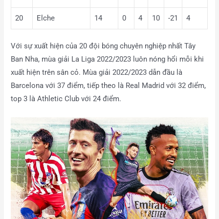
20
Elche
14
0
4
10
-21
4
Với sự xuất hiện của 20 đội bóng chuyên nghiệp nhất Tây
Ban Nha, mùa giải La Liga 2022/2023 luôn nóng hổi mỗi khi
xuất hiện trên sân cỏ. Mùa giải 2022/2023 dẫn đầu là
Barcelona với 37 điểm, tiếp theo là Real Madrid với 32 điểm,
top 3 là Athletic Club với 24 điểm.