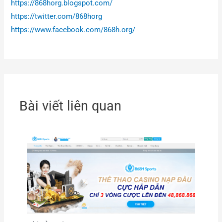
https://868horg.blogspot.com/
https://twitter.com/868horg
https://www.facebook.com/868h.org/
Bài viết liên quan