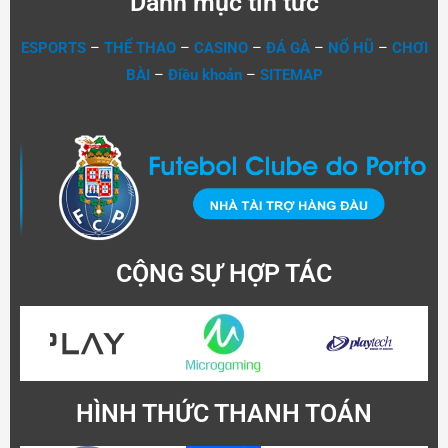
Danh mục tin tức
ESPORTS
–
THỂ THAO
–
CASINO
–
ĐÁ GÀ
–
NỔ HŨ
–
CHƠI
BÀI
–
Điều khoản
–
SITEMAP
CỘNG SỰ HỢP TÁC
HÌNH THỨC THANH TOÁN