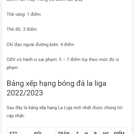
Thẻ vàng: 1 điểm
Thẻ đỏ: 3 điểm
Chỉ đạo ngoài đường biên: 4 điểm
CĐV có hành vi sai phạm: 5 – 7 điểm tùy theo mức độ vi
phạm
Bảng xếp hạng bóng đá la liga
2022/2023
Sau đây là bảng xếp hạng La Liga mới nhất được chúng tôi
cập nhật:
STT
ĐỘI
TRẬN
T
H
B
HS
ĐIỂM