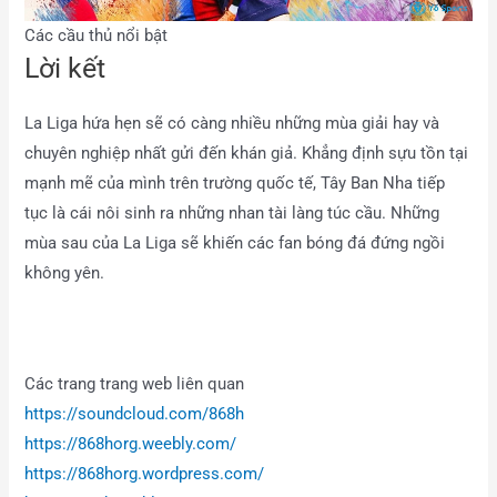
Các cầu thủ nổi bật
Lời kết
La Liga hứa hẹn sẽ có càng nhiều những mùa giải hay và
chuyên nghiệp nhất gửi đến khán giả. Khẳng định sựu tồn tại
mạnh mẽ của mình trên trường quốc tế, Tây Ban Nha tiếp
tục là cái nôi sinh ra những nhan tài làng túc cầu. Những
mùa sau của La Liga sẽ khiến các fan bóng đá đứng ngồi
không yên.
Các trang trang web liên quan
https://soundcloud.com/868h
https://868horg.weebly.com/
https://868horg.wordpress.com/