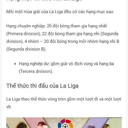
Mỗi một mùa giải của La Liga đều có các hạng mục sau:
Hạng chuyên nghiệp: 20 đội bóng tham gia hạng nhất
(Primera division), 22 đội bóng tham gia hạng nhì (Segunda
division), 4 nhóm – 20 đội bóng trong mỗi nhóm hạng nhì B
(Segunda division B).
Hạng nghiệp dư: gồm giải vô địch vùng và hạng ba
(Tercera division).
Thể thức thi đấu của La Liga
La Liga theo thể thức vòng tròn gồm một lượt đi và một lượt
về.