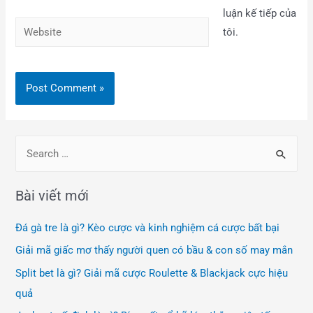
luận kế tiếp của
tôi.
Bài viết mới
Đá gà tre là gì? Kèo cược và kinh nghiệm cá cược bất bại
Giải mã giấc mơ thấy người quen có bầu & con số may mắn
Split bet là gì? Giải mã cược Roulette & Blackjack cực hiệu
quả