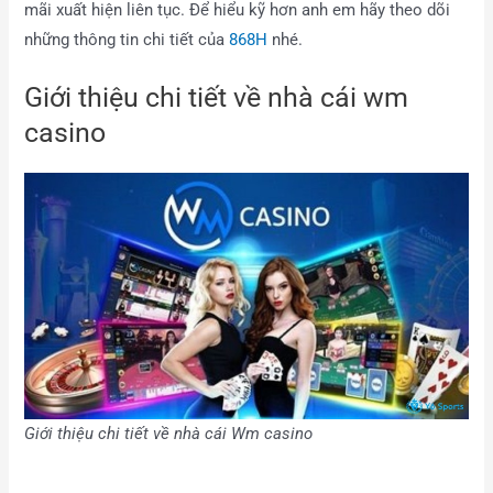
mãi xuất hiện liên tục. Để hiểu kỹ hơn anh em hãy theo dõi
những thông tin chi tiết của
868H
nhé.
Giới thiệu chi tiết về nhà cái wm
casino
Giới thiệu chi tiết về nhà cái Wm casino