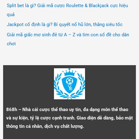
Split bet là gì? Giải mã cược Roulette & Blackjack cực hiệu
quả
Jackpot cố định là gì? Bí quyết nổ hũ lớn, thắng siêu tốc
Giải mã giấc mơ sinh đẻ từ A – Z và tìm con số đề cho dân
chơi
868h – Nhà cái cược thể thao uy tín, đa dạng môn thể thao
và sự kiện, tỷ lệ cược cạnh tranh. Giao diện dễ dàng, bảo mật
thông tin cá nhân, dịch vụ chất lượng.