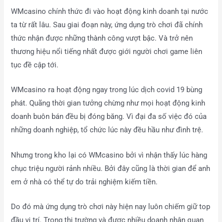
WMcasino chính thức đi vào hoạt động kinh doanh tại nước
ta từ rất lâu. Sau giai đoạn này, ứng dụng trò chơi đã chính
thức nhận được những thành công vượt bậc. Và trở nên
thương hiệu nổi tiếng nhất được giới người chơi game liên
tục đề cập tới.
WMcasino ra hoạt động ngay trong lúc dịch covid 19 bùng
phát. Quãng thời gian tưởng chừng như mọi hoạt động kinh
doanh buôn bán đều bị đóng băng. Vì đại đa số việc đó của
những doanh nghiệp, tổ chức lúc này đều hầu như đình trệ.
Nhưng trong kho lại có WMcasino bởi vì nhận thấy lúc hàng
chục triệu người rảnh nhiều. Bởi đây cũng là thời gian để anh
em ở nhà có thể tự do trải nghiệm kiếm tiền.
Do đó mà ứng dụng trò chơi này hiện nay luôn chiếm giữ top
đầu vị trí. Trong thị trường và được nhiều doanh nhân quan