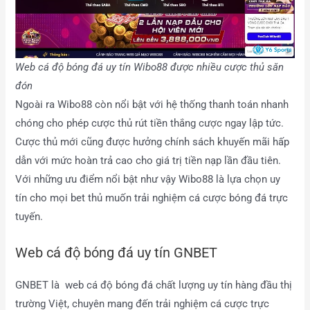
Web cá độ bóng đá uy tín Wibo88 được nhiều cược thủ săn
đón
Ngoài ra Wibo88 còn nổi bật với hệ thống thanh toán nhanh
chóng cho phép cược thủ rút tiền thắng cược ngay lập tức.
Cược thủ mới cũng được hưởng chính sách khuyến mãi hấp
dẫn với mức hoàn trả cao cho giá trị tiền nạp lần đầu tiên.
Với những ưu điểm nổi bật như vậy Wibo88 là lựa chọn uy
tín cho mọi bet thủ muốn trải nghiệm cá cược bóng đá trực
tuyến.
Web cá độ bóng đá uy tín GNBET
GNBET là web cá độ bóng đá chất lượng uy tín hàng đầu thị
trường Việt, chuyên mang đến trải nghiệm cá cược trực