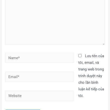
Lưu tên của
tôi, email, và
trang web trong
trình duyệt này
cho lần bình
luận kế tiếp của
tôi.