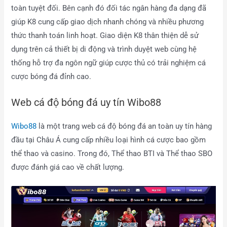
toàn tuyệt đối. Bên cạnh đó đối tác ngân hàng đa dạng đã
giúp K8 cung cấp giao dịch nhanh chóng và nhiều phương
thức thanh toán linh hoạt. Giao diện K8 thân thiện dễ sử
dụng trên cả thiết bị di động và trình duyệt web cùng hệ
thống hỗ trợ đa ngôn ngữ giúp cược thủ có trải nghiệm cá
cược bóng đá đỉnh cao.
Web cá độ bóng đá uy tín Wibo88
Wibo88
là một trang web cá độ bóng đá an toàn uy tín hàng
đầu tại Châu Á cung cấp nhiều loại hình cá cược bao gồm
thể thao và casino. Trong đó, Thể thao BTI và Thể thao SBO
được đánh giá cao về chất lượng.