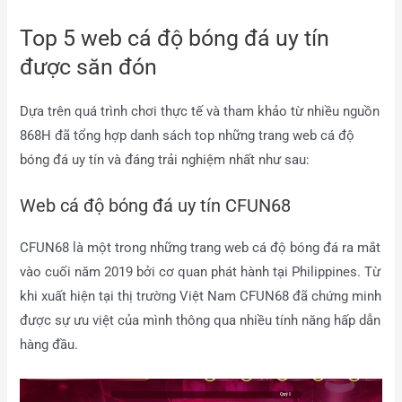
Top 5 web cá độ bóng đá uy tín
được săn đón
Dựa trên quá trình chơi thực tế và tham khảo từ nhiều nguồn
868H đã tổng hợp danh sách top những trang web cá độ
bóng đá uy tín và đáng trải nghiệm nhất như sau:
Web cá độ bóng đá uy tín CFUN68
CFUN68 là một trong những trang web cá độ bóng đá ra mắt
vào cuối năm 2019 bởi cơ quan phát hành tại Philippines. Từ
khi xuất hiện tại thị trường Việt Nam CFUN68 đã chứng minh
được sự ưu việt của mình thông qua nhiều tính năng hấp dẫn
hàng đầu.