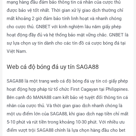
mạng hàng đầu đảm bảo thông tin cá nhân của cược thủ
được bảo vệ tốt nhất. Thời gian xử lý giao dịch thường chỉ
mất khoảng 2 giờ đảm bảo tính linh hoạt và nhanh chóng
cho cược thủ. GNBET với kinh nghiệm lâu năm giấy phép
hoạt động đầy đủ và hệ thống bảo mật vững chắc. GNBET là
sự lựa chọn uy tín dành cho các tín đồ cá cược bóng đá tại
Việt Nam.
Web cá độ bóng đá uy tín SAGA88
SAGA88 là một trang web cá độ bóng đá uy tín có giấy phép
hoạt động hợp pháp từ tổ chức First Cagayan tại Philippines.
Bên cạnh đó MANA88 cam kết bảo vệ tuyệt đối thông tin cá
nhân của cược thủ. Và thời gian giao dịch nhanh chóng là
một ưu điểm lớn của SAGA88, khi giao dịch nạp tiền chỉ mất
5-10 phút và rút tiền trong khoảng 10-30 phút. Với nhiều ưu
điểm vượt trội SAGA88 chính là lựa chọn hàng đầu cho bet