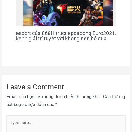
esport của 868H tructiepdabong Euro2021,
kênh giải trí tuyệt vời không nên bỏ qua
Leave a Comment
Email của bạn sẽ không được hiển thị công khai.
Các trường
bắt buộc được đánh dấu
*