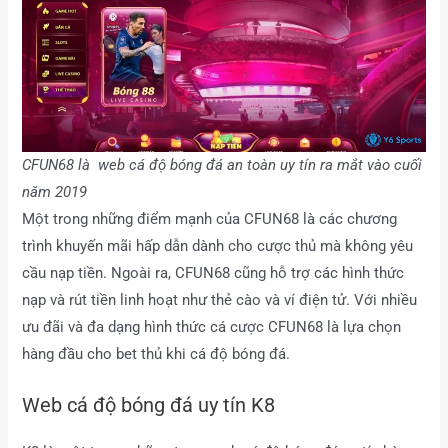
CFUN68 là web cá độ bóng đá an toàn uy tín ra mắt vào cuối
năm 2019
Một trong những điểm mạnh của CFUN68 là các chương
trình khuyến mãi hấp dẫn dành cho cược thủ mà không yêu
cầu nạp tiền. Ngoài ra, CFUN68 cũng hỗ trợ các hình thức
nạp và rút tiền linh hoạt như thẻ cào và ví điện tử. Với nhiều
ưu đãi và đa dạng hình thức cá cược CFUN68 là lựa chọn
hàng đầu cho bet thủ khi cá độ bóng đá.
Web cá độ bóng đá uy tín K8