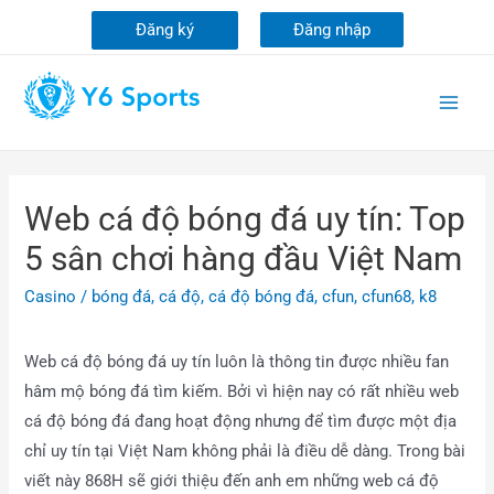
Đăng ký
Đăng nhập
Web cá độ bóng đá uy tín: Top
5 sân chơi hàng đầu Việt Nam
Casino
/
bóng đá
,
cá độ
,
cá độ bóng đá
,
cfun
,
cfun68
,
k8
Web cá độ bóng đá uy tín luôn là thông tin được nhiều fan
hâm mộ bóng đá tìm kiếm. Bởi vì hiện nay có rất nhiều web
cá độ bóng đá đang hoạt động nhưng để tìm được một địa
chỉ uy tín tại Việt Nam không phải là điều dễ dàng. Trong bài
viết này 868H sẽ giới thiệu đến anh em những web cá độ