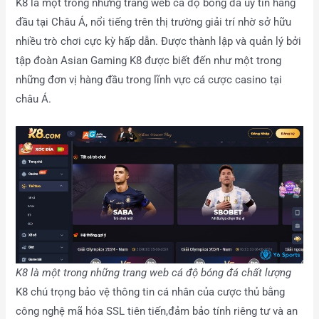
K8 là một trong những trang web cá độ bóng đá uy tín hàng
đầu tại Châu Á, nổi tiếng trên thị trường giải trí nhờ sở hữu
nhiều trò chơi cực kỳ hấp dẫn. Được thành lập và quản lý bởi
tập đoàn Asian Gaming K8 được biết đến như một trong
những đơn vị hàng đầu trong lĩnh vực cá cược casino tại
châu Á.
K8 là một trong những trang web cá độ bóng đá chất lượng
K8 chú trọng bảo vệ thông tin cá nhân của cược thủ bằng
công nghệ mã hóa SSL tiên tiến,đảm bảo tính riêng tư và an