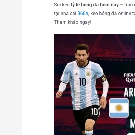
Soi kèo
tỷ le bóng đá hôm nay
– trận 
tại nhà cái
868h
, kèo bóng đá online t
Tham khảo ngay!