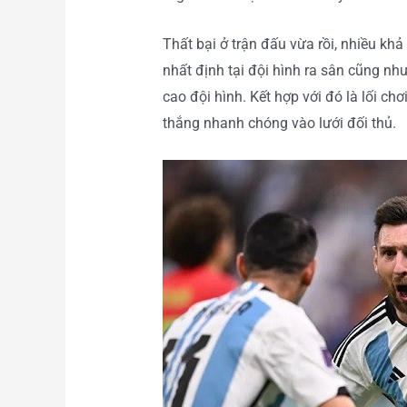
Thất bại ở trận đấu vừa rồi, nhiều kh
nhất định tại đội hình ra sân cũng nh
cao đội hình. Kết hợp với đó là lối c
thắng nhanh chóng vào lưới đối thủ.