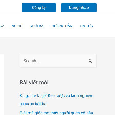
Đăng nhập
Đăng ký
 GÀ
NỔ HŨ
CHƠI BÀI
HƯỚNG DẪN
TIN TỨC
Bài viết mới
Đá gà tre là gì? Kèo cược và kinh nghiệm
cá cược bất bại
Giải mã giấc mơ thấy người quen có bầu