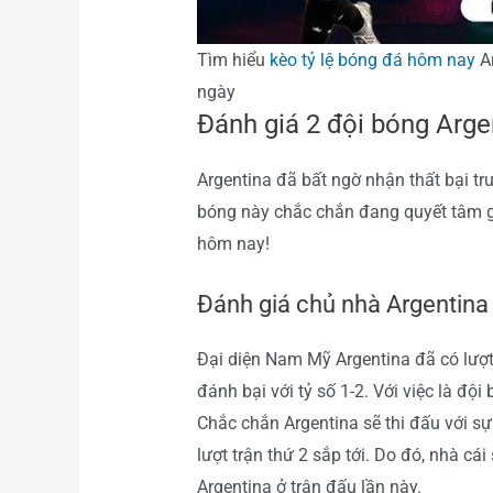
Tìm hiểu
kèo tỷ lệ bóng đá hôm nay
Ar
ngày
Đánh giá 2 đội bóng Arge
Argentina đã bất ngờ nhận thất bại trư
bóng này chắc chắn đang quyết tâm g
hôm nay!
Đánh giá chủ nhà Argentina
Đại diện Nam Mỹ Argentina đã có lượt 
đánh bại với tỷ số 1-2. Với việc là đ
Chắc chắn Argentina sẽ thi đấu với sự
lượt trận thứ 2 sắp tới. Do đó, nhà cái 
Argentina ở trận đấu lần này.