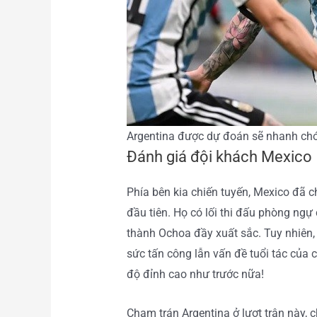
Argentina được dự đoán sẽ nhanh chón
Đánh giá đội khách Mexico
Phía bên kia chiến tuyến, Mexico đã c
đầu tiên. Họ có lối thi đấu phòng ngự 
thành Ochoa đầy xuất sắc. Tuy nhiên,
sức tấn công lẫn vấn đề tuổi tác của 
độ đỉnh cao như trước nữa!
Chạm trán Argentina ở lượt trận này, 