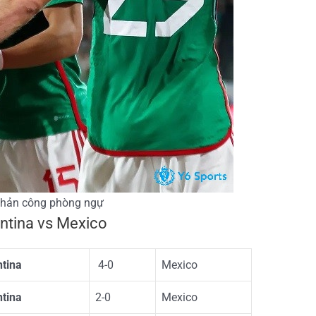
á phản công phòng ngự
entina vs Mexico
tina
4-0
Mexico
tina
2-0
Mexico