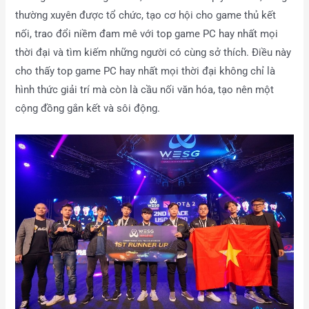
thường xuyên được tổ chức, tạo cơ hội cho game thủ kết
nối, trao đổi niềm đam mê với top game PC hay nhất mọi
thời đại và tìm kiếm những người có cùng sở thích. Điều này
cho thấy top game PC hay nhất mọi thời đại không chỉ là
hình thức giải trí mà còn là cầu nối văn hóa, tạo nên một
cộng đồng gắn kết và sôi động.