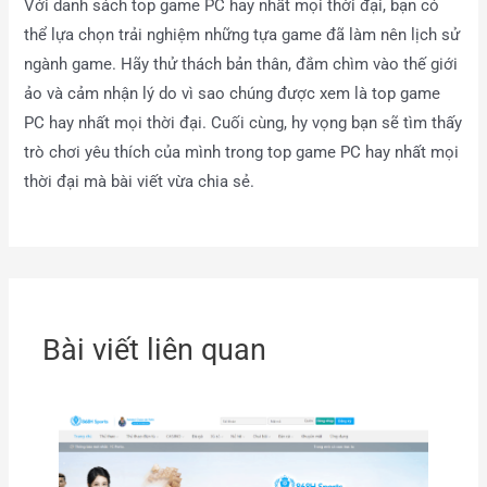
Với danh sách top game PC hay nhất mọi thời đại, bạn có
thể lựa chọn trải nghiệm những tựa game đã làm nên lịch sử
ngành game. Hãy thử thách bản thân, đắm chìm vào thế giới
ảo và cảm nhận lý do vì sao chúng được xem là top game
PC hay nhất mọi thời đại. Cuối cùng, hy vọng bạn sẽ tìm thấy
trò chơi yêu thích của mình trong top game PC hay nhất mọi
thời đại mà bài viết vừa chia sẻ.
Bài viết liên quan