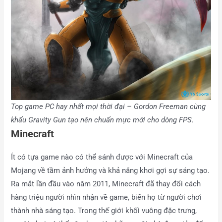
Top game PC hay nhất mọi thời đại – Gordon Freeman cùng
khẩu Gravity Gun tạo nên chuẩn mực mới cho dòng FPS.
Minecraft
Ít có tựa game nào có thể sánh được với Minecraft của
Mojang về tầm ảnh hưởng và khả năng khơi gợi sự sáng tạo.
Ra mắt lần đầu vào năm 2011, Minecraft đã thay đổi cách
hàng triệu người nhìn nhận về game, biến họ từ người chơi
thành nhà sáng tạo. Trong thế giới khối vuông đặc trưng,