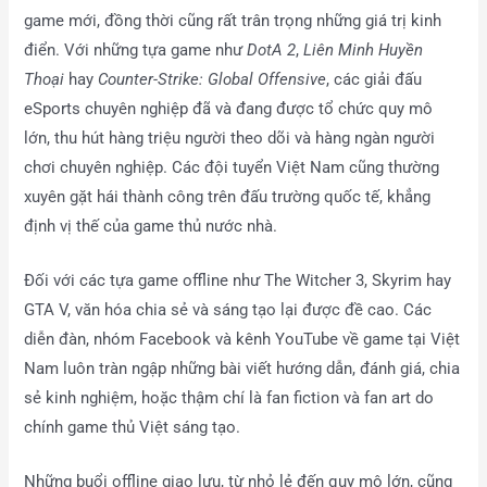
game mới, đồng thời cũng rất trân trọng những giá trị kinh
điển. Với những tựa game như
DotA 2
,
Liên Minh Huyền
Thoại
hay
Counter-Strike: Global Offensive
, các giải đấu
eSports chuyên nghiệp đã và đang được tổ chức quy mô
lớn, thu hút hàng triệu người theo dõi và hàng ngàn người
chơi chuyên nghiệp. Các đội tuyển Việt Nam cũng thường
xuyên gặt hái thành công trên đấu trường quốc tế, khẳng
định vị thế của game thủ nước nhà.
Đối với các tựa game offline như The Witcher 3, Skyrim hay
GTA V, văn hóa chia sẻ và sáng tạo lại được đề cao. Các
diễn đàn, nhóm Facebook và kênh YouTube về game tại Việt
Nam luôn tràn ngập những bài viết hướng dẫn, đánh giá, chia
sẻ kinh nghiệm, hoặc thậm chí là fan fiction và fan art do
chính game thủ Việt sáng tạo.
Những buổi offline giao lưu, từ nhỏ lẻ đến quy mô lớn, cũng