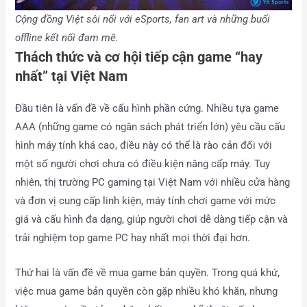
Cộng đồng Việt sôi nổi với eSports, fan art và những buổi
offline kết nối đam mê.
Thách thức và cơ hội tiếp cận game “hay
nhất” tại Việt Nam
Đầu tiên là vấn đề về cấu hình phần cứng. Nhiều tựa game
AAA (những game có ngân sách phát triển lớn) yêu cầu cấu
hình máy tính khá cao, điều này có thể là rào cản đối với
một số người chơi chưa có điều kiện nâng cấp máy. Tuy
nhiên, thị trường PC gaming tại Việt Nam với nhiều cửa hàng
và đơn vị cung cấp linh kiện, máy tính chơi game với mức
giá và cấu hình đa dạng, giúp người chơi dễ dàng tiếp cận và
trải nghiệm top game PC hay nhất mọi thời đại hơn.
Thứ hai là vấn đề về mua game bản quyền. Trong quá khứ,
việc mua game bản quyền còn gặp nhiều khó khăn, nhưng