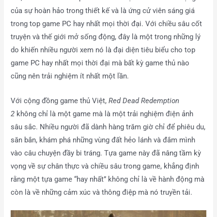
của sự hoàn hảo trong thiết kế và là ứng cử viên sáng giá
trong top game PC hay nhất mọi thời đại. Với chiều sâu cốt
truyện và thế giới mở sống động, đây là một trong những lý
do khiến nhiều người xem nó là đại diện tiêu biểu cho top
game PC hay nhất mọi thời đại mà bất kỳ game thủ nào
cũng nên trải nghiệm ít nhất một lần.
Với cộng đồng game thủ Việt,
Red Dead Redemption
2
không chỉ là một game mà là một trải nghiệm điện ảnh
sâu sắc. Nhiều người đã dành hàng trăm giờ chỉ để phiêu du,
săn bắn, khám phá những vùng đất hẻo lánh và đắm mình
vào câu chuyện đầy bi tráng. Tựa game này đã nâng tầm kỳ
vọng về sự chân thực và chiều sâu trong game, khẳng định
rằng một tựa game “hay nhất” không chỉ là về hành động mà
còn là về những cảm xúc và thông điệp mà nó truyền tải.