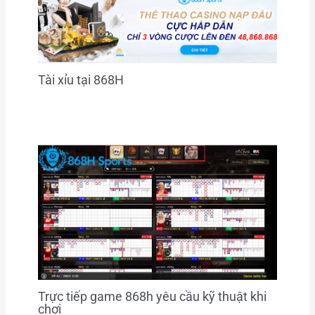
Tài xỉu tại 868H
Trực tiếp game 868h yêu cầu kỹ thuật khi
chơi