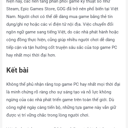
hiện nay, các nền tảng phân phối game kỹ thuật số như
Steam, Epic Games Store, GOG đã trở nên phổ biến tại Việt
Nam. Người chơi có thể dễ dàng mua game bằng thẻ tín
dụng/ghi nợ hoặc các ví điện tử nội địa. Việc chuyển đổi
ngôn ngữ game sang tiếng Việt, do các nhà phát hành hoặc
cộng đồng thực hiện, cũng giúp nhiều người chơi dễ dàng
tiếp cận và tận hưởng cốt truyện sâu sắc của top game PC
hay nhất mọi thời đại hơn.
Kết bài
Không thể phủ nhận rằng top game PC hay nhất mọi thời đại
là minh chứng rõ ràng cho sự sáng tạo và nỗ lực không
ngừng của các nhà phát triển game trên toàn thế giới. Dù
công nghệ ngày càng tiến bộ, những tựa game này vẫn giữ
được vị trí vững chắc trong lòng người chơi.