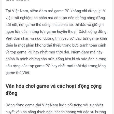
Tại Việt Nam, niềm đam mê game PC không chỉ dừng lại ở
việc trải nghiệm cá nhân mà còn tạo nên những cộng đồng
sôi nổi, nơi game thủ cùng nhau chia sẻ, thi đấu và giữ gìn
ngọn lửa của những tựa game huyền thoại. Cách cộng đồng
Việt đón nhận và nuôi dưỡng tình yêu với các tựa game kinh
điển là một phần không thể thiếu trong bức tranh toàn cảnh
về top game PC hay nhất mọi thời đại. Niềm đam mê này
chính là minh chứng cho sức sống bền bỉ và sức ảnh hưởng
sâu rộng của top game PC hay nhất mọi thời đại trong lòng
game thủ Việt.
Văn hóa chơi game và các hoạt động cộng
đồng
Cộng đồng game thủ Việt Nam luôn nổi tiếng với sự nhiệt
huyết và khả năng thích nghi nhanh chóng với các xu hướng