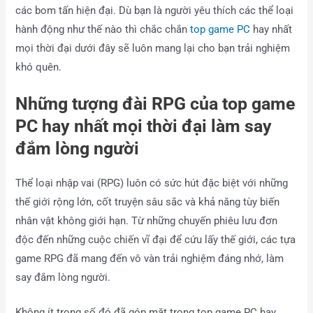
các bom tấn hiện đại. Dù bạn là người yêu thích các thể loại
hành động như thế nào thì chắc chắn
top game PC
hay nhất
mọi thời đại dưới đây sẽ luôn mang lại cho bạn trải nghiệm
khó quên.
Những tượng đài RPG của top game
PC hay nhất mọi thời đại làm say
đắm lòng người
Thể loại nhập vai (RPG) luôn có sức hút đặc biệt với những
thế giới rộng lớn, cốt truyện sâu sắc và khả năng tùy biến
nhân vật không giới hạn. Từ những chuyến phiêu lưu đơn
độc đến những cuộc chiến vĩ đại để cứu lấy thế giới, các tựa
game RPG đã mang đến vô vàn trải nghiệm đáng nhớ, làm
say đắm lòng người.
Không ít trong số đó đã góp mặt trong top game PC hay