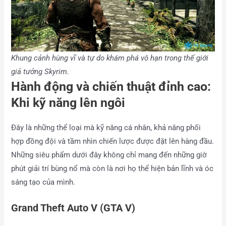
Khung cảnh hùng vĩ và tự do khám phá vô hạn trong thế giới
giả tưởng Skyrim.
Hành động và chiến thuật đỉnh cao:
Khi kỹ năng lên ngôi
Đây là những thể loại mà kỹ năng cá nhân, khả năng phối
hợp đồng đội và tầm nhìn chiến lược được đặt lên hàng đầu.
Những siêu phẩm dưới đây không chỉ mang đến những giờ
phút giải trí bùng nổ mà còn là nơi họ thể hiện bản lĩnh và óc
sáng tạo của mình.
Grand Theft Auto V (GTA V)