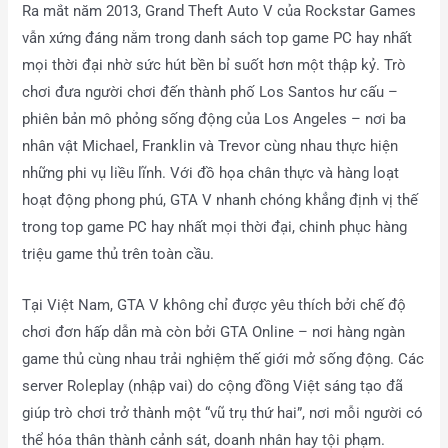
Ra mắt năm 2013, Grand Theft Auto V của Rockstar Games
vẫn xứng đáng nằm trong danh sách top game PC hay nhất
mọi thời đại nhờ sức hút bền bỉ suốt hơn một thập kỷ. Trò
chơi đưa người chơi đến thành phố Los Santos hư cấu –
phiên bản mô phỏng sống động của Los Angeles – nơi ba
nhân vật Michael, Franklin và Trevor cùng nhau thực hiện
những phi vụ liều lĩnh. Với đồ họa chân thực và hàng loạt
hoạt động phong phú, GTA V nhanh chóng khẳng định vị thế
trong top game PC hay nhất mọi thời đại, chinh phục hàng
triệu game thủ trên toàn cầu.
Tại Việt Nam, GTA V không chỉ được yêu thích bởi chế độ
chơi đơn hấp dẫn mà còn bởi GTA Online – nơi hàng ngàn
game thủ cùng nhau trải nghiệm thế giới mở sống động. Các
server Roleplay (nhập vai) do cộng đồng Việt sáng tạo đã
giúp trò chơi trở thành một “vũ trụ thứ hai”, nơi mỗi người có
thể hóa thân thành cảnh sát, doanh nhân hay tội phạm.