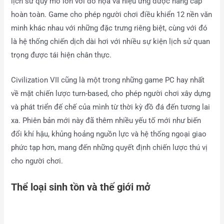
lịch sử quy mô lớn với đồ họa và hiệu ứng được nâng cấp
hoàn toàn. Game cho phép người chơi điều khiển 12 nền văn
minh khác nhau với những đặc trưng riêng biệt, cùng với đó
là hệ thống chiến dịch dài hơi với nhiều sự kiện lịch sử quan
trọng được tái hiện chân thực.
Civilization VII cũng là một trong những game PC hay nhất
về mặt chiến lược turn-based, cho phép người chơi xây dựng
và phát triển đế chế của mình từ thời kỳ đồ đá đến tương lai
xa. Phiên bản mới này đã thêm nhiều yếu tố mới như biến
đổi khí hậu, khủng hoảng nguồn lực và hệ thống ngoại giao
phức tạp hơn, mang đến những quyết định chiến lược thú vị
cho người chơi.
Thể loại sinh tồn và thế giới mở