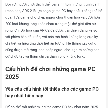
Đối với người chơi thích thể loại sinh tồn nhưng ít tính cạnh
tranh hơn, ARK 2 là lựa chọn game PC hay nhất không thể bỏ
qua. Tựa game cho phép người chơi thuần hóa và cưỡi hơn
200 loài khủng long khác nhau trong một thế giới tiền sử
rộng lớn. Đồ họa của ARK 2 đã được cải thiện đáng kể so
với phiên bản đầu tiên, với các mô hình khủng long cực kỳ
chi tiết và hiệu ứng thời tiết ấn tượng. Hệ thống xây dựng
cũng được mở rộng, cho phép người chơi tạo ra những căn
cứ phức tạp và thậm chí cả thành phố khủng long.
Cấu hình để chơi những game PC
2025
Yêu cầu cấu hình tối thiểu cho các game PC
hay nhất hiện nay
Để có thể trải nghiệm, những game PC hay nhất năm 2025,