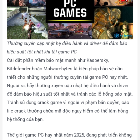
Thường xuyên cập nhật hệ điều hành và driver để đảm bảo
hiệu suất tốt nhất khi tải game PC
Cài đặt phần mềm bảo mật mạnh như Kaspersky,
Bitdefender hoặc Malwarebytes là biện pháp bảo vệ cần
thiết cho những người thường xuyên tải game PC hay nhất.
Ngoài ra, hãy thường xuyên cập nhật hệ điều hành và driver
để đảm bảo hiệu suất tốt nhất và tránh các lỗ hổng bảo mật.
Tránh sử dụng crack game vì ngoài vi phạm bản quyền, các
file crack thường chứa mã độc nguy hiểm có thể làm hỏng
hệ thống của bạn.
Thế giới game PC hay nhất năm 2025, đang phát triển không