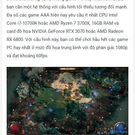
bạn cần một hệ thống với cấu hình tối thiểu tương đối mạnh.
Đa số các game AAA hiện nay yêu cầu ít nhất CPU Intel
Core i7-10700K hoặc AMD Ryzen 7 3700X, 16GB RAM và
card đồ họa NVIDIA GeForce RTX 3070 hoặc AMD Radeon
RX 6800. Với cấu hình này, bạn có thể chơi hầu hết các game
PC hay nhất ở mức đồ họa trung bình với độ phân giải 1080p
và đạt khoảng 60fps.