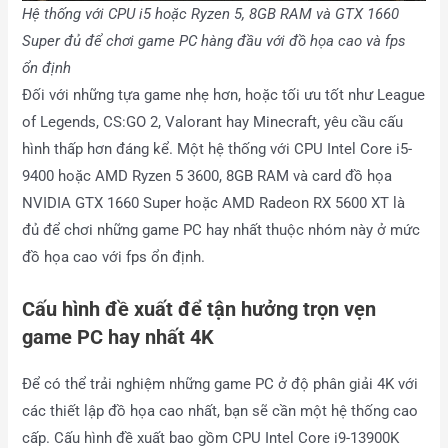
Hệ thống với CPU i5 hoặc Ryzen 5, 8GB RAM và GTX 1660
Super đủ để chơi game PC hàng đầu với đồ họa cao và fps
ổn định
Đối với những tựa game nhẹ hơn, hoặc tối ưu tốt như League
of Legends, CS:GO 2, Valorant hay Minecraft, yêu cầu cấu
hình thấp hơn đáng kể. Một hệ thống với CPU Intel Core i5-
9400 hoặc AMD Ryzen 5 3600, 8GB RAM và card đồ họa
NVIDIA GTX 1660 Super hoặc AMD Radeon RX 5600 XT là
đủ để chơi những game PC hay nhất thuộc nhóm này ở mức
đồ họa cao với fps ổn định.
Cấu hình đề xuất để tận hưởng trọn vẹn
game PC hay nhất 4K
Để có thể trải nghiệm những game PC ở độ phân giải 4K với
các thiết lập đồ họa cao nhất, bạn sẽ cần một hệ thống cao
cấp. Cấu hình đề xuất bao gồm CPU Intel Core i9-13900K