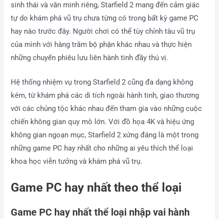
sinh thái và văn minh riêng, Starfield 2 mang đến cảm giác
tự do khám phá vũ trụ chưa từng có trong bất kỳ game PC
hay nào trước đây. Người chơi có thể tùy chỉnh tàu vũ trụ
của mình với hàng trăm bộ phận khác nhau và thực hiện
những chuyến phiêu lưu liên hành tinh đầy thú vị.
Hệ thống nhiệm vụ trong Starfield 2 cũng đa dạng không
kém, từ khám phá các di tích ngoài hành tinh, giao thương
với các chủng tộc khác nhau đến tham gia vào những cuộc
chiến không gian quy mô lớn. Với đồ họa 4K và hiệu ứng
không gian ngoạn mục, Starfield 2 xứng đáng là một trong
những game PC hay nhất cho những ai yêu thích thể loại
khoa học viễn tưởng và khám phá vũ trụ.
Game PC hay nhất theo thể loại
Game PC hay nhất thể loại nhập vai hành