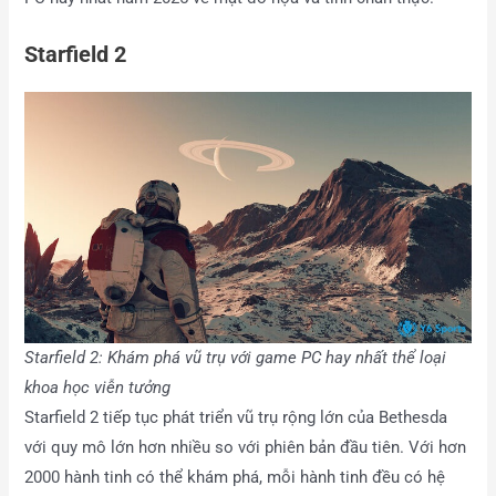
Starfield 2
Starfield 2: Khám phá vũ trụ với game PC hay nhất thể loại
khoa học viễn tưởng
Starfield 2 tiếp tục phát triển vũ trụ rộng lớn của Bethesda
với quy mô lớn hơn nhiều so với phiên bản đầu tiên. Với hơn
2000 hành tinh có thể khám phá, mỗi hành tinh đều có hệ