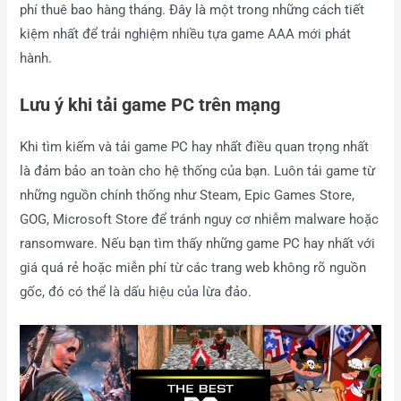
phí thuê bao hàng tháng. Đây là một trong những cách tiết
kiệm nhất để trải nghiệm nhiều tựa game AAA mới phát
hành.
Lưu ý khi tải game PC trên mạng
Khi tìm kiếm và tải game PC hay nhất điều quan trọng nhất
là đảm bảo an toàn cho hệ thống của bạn. Luôn tải game từ
những nguồn chính thống như Steam, Epic Games Store,
GOG, Microsoft Store để tránh nguy cơ nhiễm malware hoặc
ransomware. Nếu bạn tìm thấy những game PC hay nhất với
giá quá rẻ hoặc miễn phí từ các trang web không rõ nguồn
gốc, đó có thể là dấu hiệu của lừa đảo.