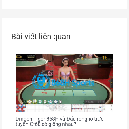
Bài viết liên quan
Dragon Tiger 868H và Đấu rongho trực
tuyến Cf68 có giống nhau?