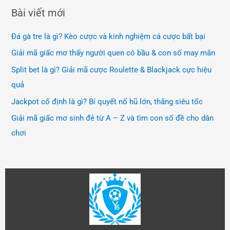
Bài viết mới
Đá gà tre là gì? Kèo cược và kinh nghiệm cá cược bất bại
Giải mã giấc mơ thấy người quen có bầu & con số may mắn
Split bet là gì? Giải mã cược Roulette & Blackjack cực hiệu
quả
Jackpot cố định là gì? Bí quyết nổ hũ lớn, thắng siêu tốc
Giải mã giấc mơ sinh đẻ từ A – Z và tìm con số đề cho dân
chơi