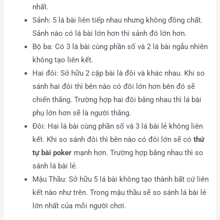
nhất.
Sảnh: 5 lá bài liên tiếp nhau nhưng không đồng chất.
Sảnh nào có lá bài lớn hơn thì sảnh đó lớn hơn.
Bộ ba: Có 3 lá bài cùng phần số và 2 lá bài ngẫu nhiên
không tạo liên kết.
Hai đôi: Sở hữu 2 cặp bài là đôi và khác nhau. Khi so
sánh hai đôi thì bên nào có đôi lớn hơn bên đó sẽ
chiến thắng. Trường hợp hai đôi bằng nhau thì lá bài
phụ lớn hơn sẽ là người thắng.
Đôi: Hai lá bài cùng phần số và 3 lá bài lẻ không liên
kết. Khi so sánh đôi thì bên nào có đôi lớn sẽ có
thứ
tự bài poker
mạnh hơn. Trường hợp bằng nhau thì so
sánh lá bài lẻ.
Mậu Thầu: Sở hữu 5 lá bài không tạo thành bất cứ liên
kết nào như trên. Trong mậu thầu sẽ so sánh lá bài lẻ
lớn nhất của mỗi người chơi.