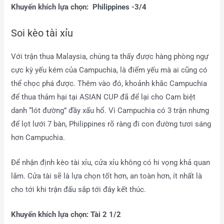
Khuyến khích lựa chọn: Philippines -3/4
Soi kèo tài xỉu
Với trận thua Malaysia, chúng ta thấy được hàng phòng ngự
cực kỳ yếu kém của Campuchia, là điểm yếu mà ai cũng có
thể chọc phá được. Thêm vào đó, khoảnh khắc Campuchia
để thua thảm hại tại ASIAN CUP đã để lại cho Cam biệt
danh “lót đường” đầy xấu hổ. Vì Campuchia có 3 trận nhưng
để lọt lưới 7 bàn, Philippines rõ ràng đi con đường tươi sáng
hơn Campuchia.
Để nhận định kèo tài xỉu, cửa xỉu không có hi vọng khả quan
lắm. Cửa tài sẽ là lựa chọn tốt hơn, an toàn hơn, ít nhất là
cho tới khi trận đấu sắp tới đây kết thúc.
Khuyến khích lựa chọn: Tài 2 1/2