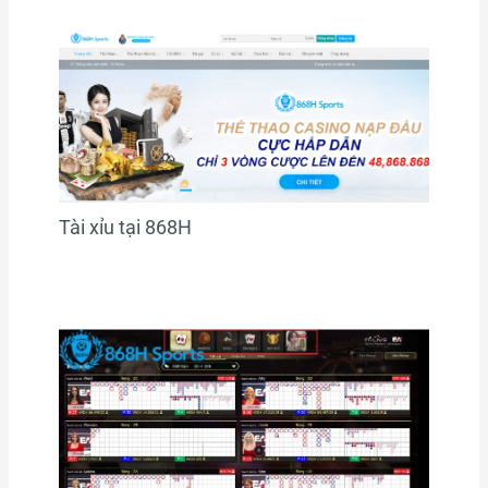
Tài xỉu tại 868H