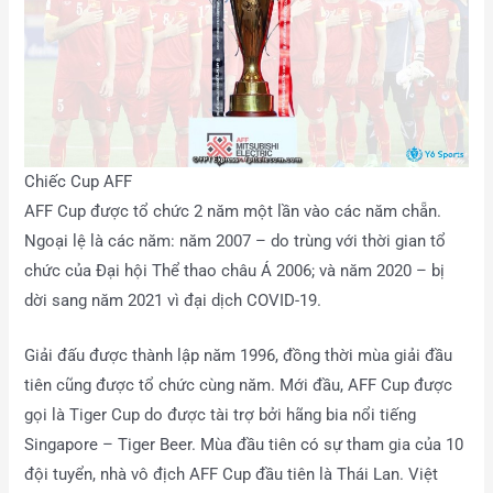
Chiếc Cup AFF
AFF Cup được tổ chức 2 năm một lần vào các năm chẵn.
Ngoại lệ là các năm: năm 2007 – do trùng với thời gian tổ
chức của Đại hội Thể thao châu Á 2006; và năm 2020 – bị
dời sang năm 2021 vì đại dịch COVID-19.
Giải đấu được thành lập năm 1996, đồng thời mùa giải đầu
tiên cũng được tổ chức cùng năm. Mới đầu, AFF Cup được
gọi là Tiger Cup do được tài trợ bởi hãng bia nổi tiếng
Singapore – Tiger Beer. Mùa đầu tiên có sự tham gia của 10
đội tuyển, nhà vô địch AFF Cup đầu tiên là Thái Lan. Việt