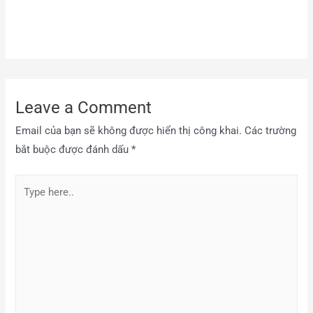
Leave a Comment
Email của bạn sẽ không được hiển thị công khai.
Các trường
bắt buộc được đánh dấu
*