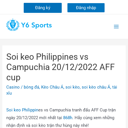
Đăng ký
Đăng nhập
Soi keo Philippines vs
Campuchia 20/12/2022 AFF
cup
Casino
/
bóng đá
,
Kèo Châu Á
,
soi kèo
,
soi kèo châu Á
,
tài
xỉu
Soi keo Philippin
es vs Campuchia tranh đấu AFF Cup trận
ngày 20/12/2022 mới nhất tại
868h
. Hãy cùng xem những
nhận định và soi kèo trận thư hùng này nhé!