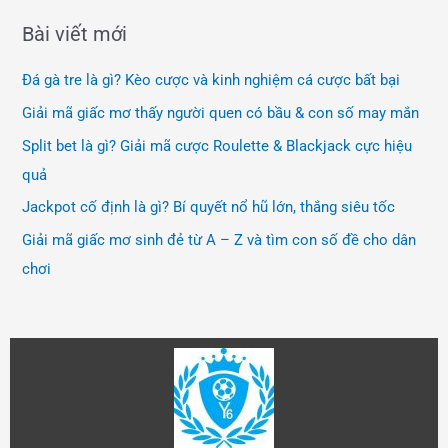
Bài viết mới
Đá gà tre là gì? Kèo cược và kinh nghiệm cá cược bất bại
Giải mã giấc mơ thấy người quen có bầu & con số may mắn
Split bet là gì? Giải mã cược Roulette & Blackjack cực hiệu
quả
Jackpot cố định là gì? Bí quyết nổ hũ lớn, thắng siêu tốc
Giải mã giấc mơ sinh đẻ từ A – Z và tìm con số đề cho dân
chơi