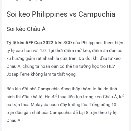
Soi keo Philippines vs Campuchia
Soi kèo Châu Á
Tỷ lệ kèo AFF Cup 2022
trên SGD của Philippines theer hiện
tỷ lệ cao hơn với 1:0. Tại thời điểm mở kèo, điểm ăn đan có
xu hướng giảm rất nhanh là cửa trên. Do đó, khi đầu tư kèo
Châu Á, chúng ta hoàn oàn có thể tin tưởng học trò HLV
Josep Ferre không làm ta thất vọng.
Bên kia đội nhà Campuchia đang thấp thỏm lo âu do tình
hình thi đấu khá tệ. Họ để thua liên tục trong kèo Châu Á, kể
cả trận thua Malaysia cách đây không lâu. Tổng cộng 10
trận đấu gần nhất của Campuchia đã bại 8 trận theo tỷ lệ
Châu Á.