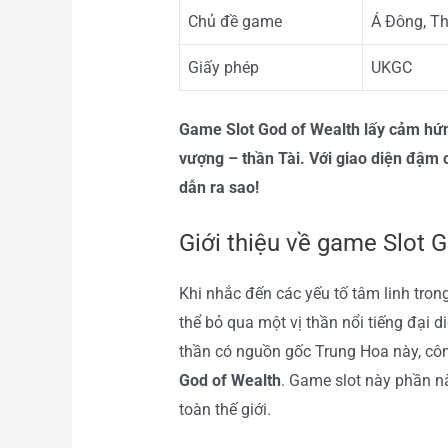
Chủ đề game
Á Đông, T
Giấy phép
UKGC
Game Slot God of Wealth lấy cảm hứng
vượng – thần Tài. Với giao diện đậm 
dẫn ra sao!
Giới thiệu về game Slot 
Khi nhắc đến các yếu tố tâm linh tro
thể bỏ qua một vị thần nổi tiếng đại 
thần có nguồn gốc Trung Hoa này, cô
God of Wealth
. Game slot này phần n
toàn thế giới.