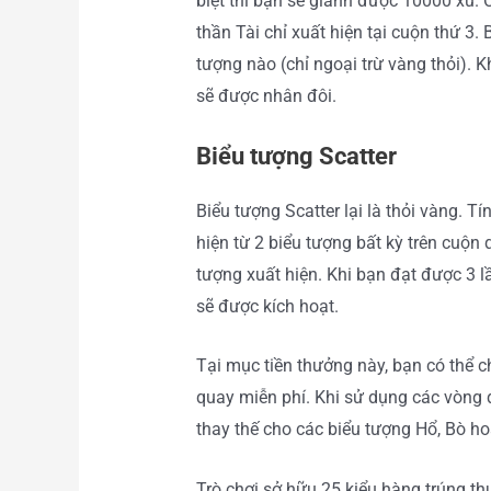
biệt thì bạn sẽ giành được 10000 xu. 
thần Tài chỉ xuất hiện tại cuộn thứ 3.
tượng nào (chỉ ngoại trừ vàng thỏi). K
sẽ được nhân đôi.
Biểu tượng Scatter
Biểu tượng Scatter lại là thỏi vàng. T
hiện từ 2 biểu tượng bất kỳ trên cuộn 
tượng xuất hiện. Khi bạn đạt được 3 lầ
sẽ được kích hoạt.
Tại mục tiền thưởng này, bạn có thể c
quay miễn phí. Khi sử dụng các vòng q
thay thế cho các biểu tượng Hổ, Bò h
Trò chơi sở hữu 25 kiểu hàng trúng t