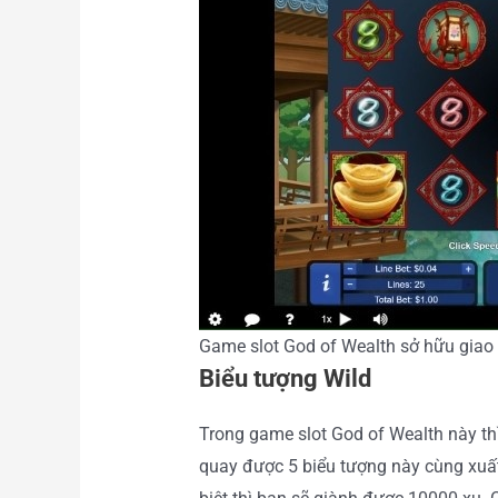
Game slot God of Wealth sở hữu giao
Biểu tượng Wild
Trong game slot God of Wealth này thì
quay được 5 biểu tượng này cùng xuất