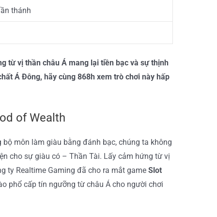
hần thánh
 từ vị thần châu Á mang lại tiền bạc và sự thịnh
chất Á Đông, hãy cùng 868h xem trò chơi này hấp
God of Wealth
ng bộ môn làm giàu bằng đánh bạc, chúng ta không
diện cho sự giàu có – Thần Tài. Lấy cảm hứng từ vị
ng ty Realtime Gaming đã cho ra mắt game
Slot
ào phổ cấp tín ngưỡng từ châu Á cho người chơi