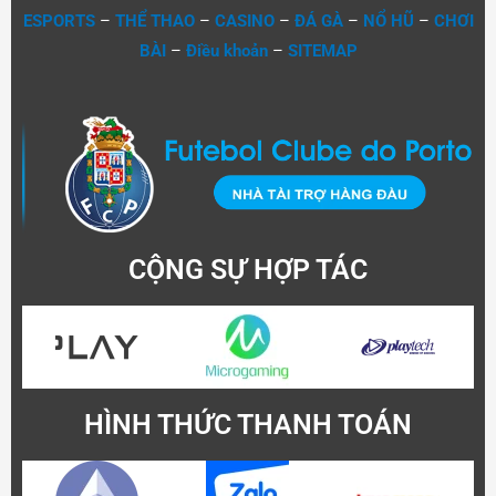
ESPORTS
–
THỂ THAO
–
CASINO
–
ĐÁ GÀ
–
NỔ HŨ
–
CHƠI
BÀI
–
Điều khoản
–
SITEMAP
CỘNG SỰ HỢP TÁC
HÌNH THỨC THANH TOÁN