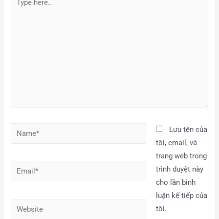
Lưu tên của
tôi, email, và
trang web trong
trình duyệt này
cho lần bình
luận kế tiếp của
tôi.