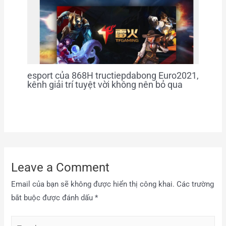
esport của 868H tructiepdabong Euro2021,
kênh giải trí tuyệt vời không nên bỏ qua
Leave a Comment
Email của bạn sẽ không được hiển thị công khai.
Các trường
bắt buộc được đánh dấu
*