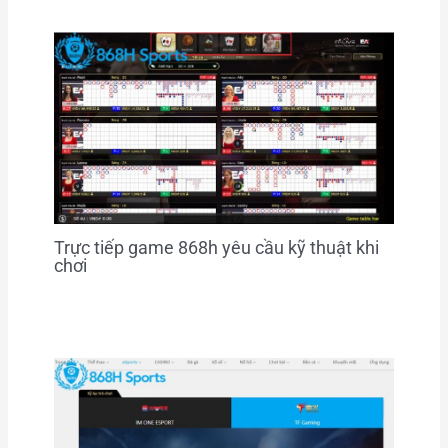
Trực tiếp game 868h yêu cầu kỹ thuật khi
chơi