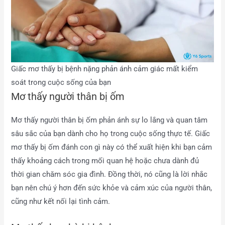
Giấc mơ thấy bị bệnh nặng phản ánh cảm giác mất kiểm
soát trong cuộc sống của bạn
Mơ thấy người thân bị ốm
Mơ thấy người thân bị ốm phản ánh sự lo lắng và quan tâm
sâu sắc của bạn dành cho họ trong cuộc sống thực tế. Giấc
mơ thấy bị ốm đánh con gì này có thể xuất hiện khi bạn cảm
thấy khoảng cách trong mối quan hệ hoặc chưa dành đủ
thời gian chăm sóc gia đình. Đồng thời, nó cũng là lời nhắc
bạn nên chú ý hơn đến sức khỏe và cảm xúc của người thân,
cũng như kết nối lại tình cảm.