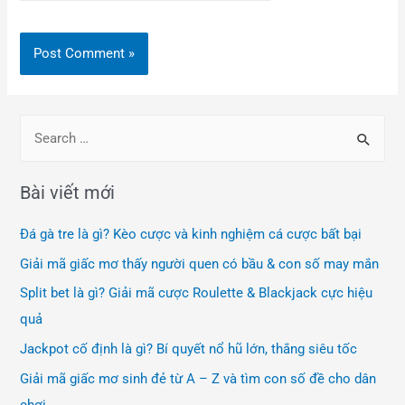
Bài viết mới
Đá gà tre là gì? Kèo cược và kinh nghiệm cá cược bất bại
Giải mã giấc mơ thấy người quen có bầu & con số may mắn
Split bet là gì? Giải mã cược Roulette & Blackjack cực hiệu
quả
Jackpot cố định là gì? Bí quyết nổ hũ lớn, thắng siêu tốc
Giải mã giấc mơ sinh đẻ từ A – Z và tìm con số đề cho dân
chơi