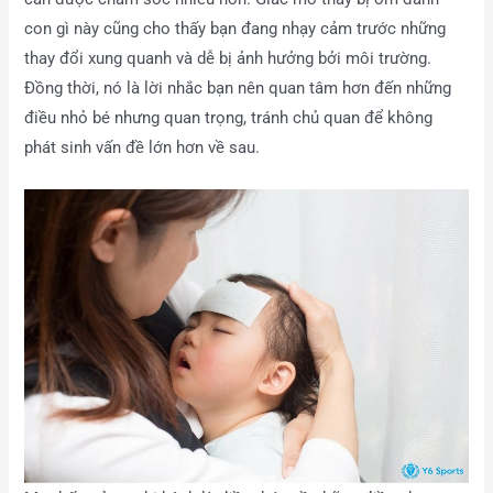
con gì này cũng cho thấy bạn đang nhạy cảm trước những
thay đổi xung quanh và dễ bị ảnh hưởng bởi môi trường.
Đồng thời, nó là lời nhắc bạn nên quan tâm hơn đến những
điều nhỏ bé nhưng quan trọng, tránh chủ quan để không
phát sinh vấn đề lớn hơn về sau.