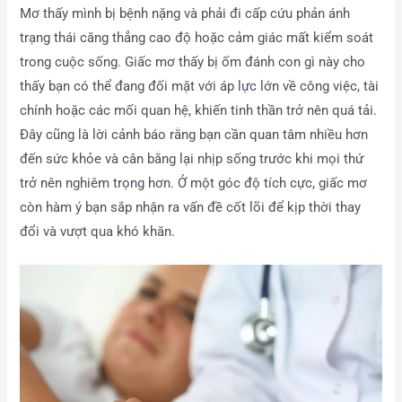
Mơ thấy mình bị bệnh nặng và phải đi cấp cứu phản ánh
trạng thái căng thẳng cao độ hoặc cảm giác mất kiểm soát
trong cuộc sống. Giấc mơ thấy bị ốm đánh con gì này cho
thấy bạn có thể đang đối mặt với áp lực lớn về công việc, tài
chính hoặc các mối quan hệ, khiến tinh thần trở nên quá tải.
Đây cũng là lời cảnh báo rằng bạn cần quan tâm nhiều hơn
đến sức khỏe và cân bằng lại nhịp sống trước khi mọi thứ
trở nên nghiêm trọng hơn. Ở một góc độ tích cực, giấc mơ
còn hàm ý bạn sắp nhận ra vấn đề cốt lõi để kịp thời thay
đổi và vượt qua khó khăn.