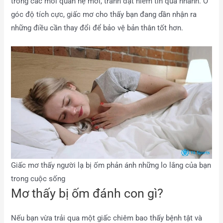
trong các mối quan hệ mới, tránh đặt niềm tin quá nhanh. Ở
góc độ tích cực, giấc mơ cho thấy bạn đang dần nhận ra
những điều cần thay đổi để bảo vệ bản thân tốt hơn.
Giấc mơ thấy người lạ bị ốm phản ánh những lo lắng của bạn
trong cuộc sống
Mơ thấy bị ốm đánh con gì?
Nếu bạn vừa trải qua một giấc chiêm bao thấy bệnh tật và