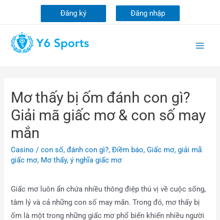
Đăng ký
Đăng nhập
Mơ thấy bị ốm đánh con gì?
Giải mã giấc mơ & con số may
mắn
Casino
/
con số
,
đánh con gì?
,
Điềm báo
,
Giấc mơ
,
giải mã
giấc mơ
,
Mơ thấy
,
ý nghĩa giấc mơ
Giấc mơ luôn ẩn chứa nhiều thông điệp thú vị về cuộc sống,
tâm lý và cả những con số may mắn. Trong đó, mơ thấy bị
ốm là một trong những giấc mơ phổ biến khiến nhiều người