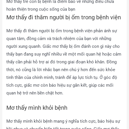
Mơ thấy trẻ con bị bệnh là điềm báo về những điều chưa
hoàn thiện trong cuộc sống của bạn
Mơ thấy đi thăm người bị ốm trong bệnh viện
Mơ thấy đi thăm người bị ốm trong bệnh viện phản ánh sự
quan tâm, đồng cảm và trách nhiệm của bạn với những
người xung quanh. Giấc mơ thấy bị ốm đánh con gì này cho
thấy bạn đang suy nghĩ nhiều về một mối quan hệ hoặc cảm
thấy cần phải hỗ trợ ai đó trong giai đoạn khó khăn. Đồng
thời, nó cũng là lời nhắc bạn nên chú ý hơn đến sức khỏe
tinh thần của chính mình, tránh để áp lực tích tụ. Ở góc độ
tích cực, giấc mơ còn báo hiệu sự gắn kết, giúp các mối
quan hệ trở nên bền chặt hơn.
Mơ thấy mình khỏi bệnh
Mơ thấy mình khỏi bệnh mang ý nghĩa tích cực, báo hiệu sự