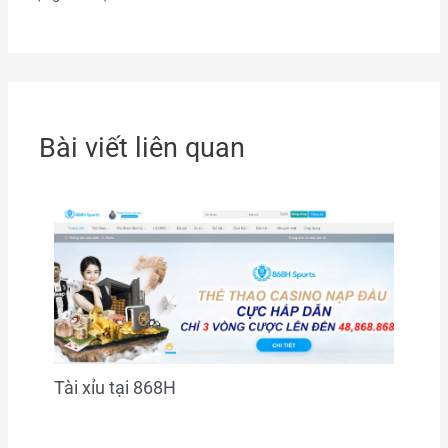
Bài viết liên quan
Tài xỉu tại 868H