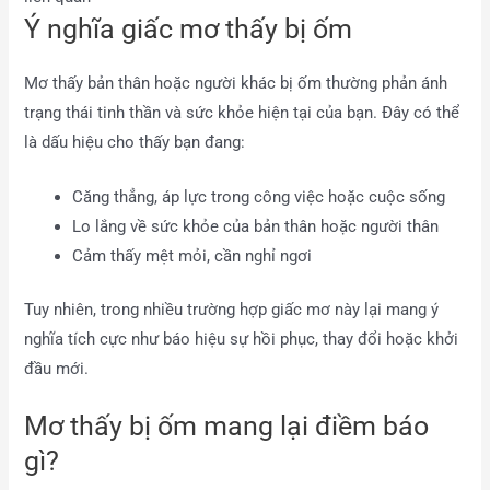
Ý nghĩa giấc mơ thấy bị ốm
Mơ thấy bản thân hoặc người khác bị ốm thường phản ánh
trạng thái tinh thần và sức khỏe hiện tại của bạn. Đây có thể
là dấu hiệu cho thấy bạn đang:
Căng thẳng, áp lực trong công việc hoặc cuộc sống
Lo lắng về sức khỏe của bản thân hoặc người thân
Cảm thấy mệt mỏi, cần nghỉ ngơi
Tuy nhiên, trong nhiều trường hợp giấc mơ này lại mang ý
nghĩa tích cực như báo hiệu sự hồi phục, thay đổi hoặc khởi
đầu mới.
Mơ thấy bị ốm mang lại điềm báo
gì?