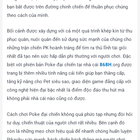
bạn bắt được trên đường chinh chiến để thuần phục chúng
theo cách của mình.
Bối cảnh được xây dựng với cả một quá trình khép kín từ thu
phục quân, nuôi quân đến sử dụng sức mạnh của chúng cho
những trận chiến PK hoành tráng để tìm ra thủ lĩnh tài giỏi
nhất đã tạo nên sức hấp dẫn phi thường với người chơi. Đặc
biệt với phiên bản Poke đại chiến tại nhà cái
868H
.org được
trang bị thêm nhiều tính năng cải tiến giúp bạn thăng cấp,
tăng kỹ năng cho Pet siêu sao, giao diện game đẳng cấp với
công nghệ hiện đại bậc nhất là điểm độc đáo thu hút mà
không phải nhà cái nào cũng có được.
Cách chơi Poke đại chiến không quá phức tạp nhưng đòi hỏi
tư duy, chiến thuật của người chơi rất nhiều. Bên cạnh đó
còn là những mẹo chơi hiệu quả để nhanh chóng huấn luyện
Pikachu sức mạnh, bách chiến bách thắng mà người chơi