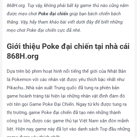
868H.org. Tuy vậy, không phải bất kỳ game thủ nào cũng nắm
được mẹo chơi
Poke đại chiến
giúp bạn bách chiến bách
thắng. Vậy, hãy tham khảo bài viết dưới đây để biết những
mẹo chơi Poke đại chiến cực đã nhé.
Giới thiệu Poke đại chiến tại nhà cái
868H.org
Dựa trên bộ phim hoạt hình nổi tiếng thế giới của Nhật Bản
là Pokemon với các nhân vật được yêu thích bậc nhất như
Pikachu…Nhà sản xuất Trung quốc đã tung ra phiên bản
game hoành tráng tái hiện lại những nhân vật đình đám đó
với tên gọi Game Poke Đại Chiến. Ngay từ khi được tung ra
thị trường, game Poke đại chiến đã tạo nên những thành
công to lớn, được các game thủ tại Việt Nam săn đón mãnh
liệt. Hiện nay, game này đã lọt vào danh sách Top đầu những