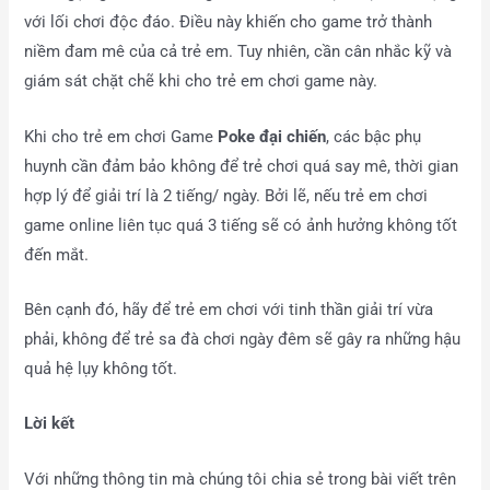
với lối chơi độc đáo. Điều này khiến cho game trở thành
niềm đam mê của cả trẻ em. Tuy nhiên, cần cân nhắc kỹ và
giám sát chặt chẽ khi cho trẻ em chơi game này.
Khi cho trẻ em chơi Game
Poke đại chiến
, các bậc phụ
huynh cần đảm bảo không để trẻ chơi quá say mê, thời gian
hợp lý để giải trí là 2 tiếng/ ngày. Bởi lẽ, nếu trẻ em chơi
game online liên tục quá 3 tiếng sẽ có ảnh hưởng không tốt
đến mắt.
Bên cạnh đó, hãy để trẻ em chơi với tinh thần giải trí vừa
phải, không để trẻ sa đà chơi ngày đêm sẽ gây ra những hậu
quả hệ lụy không tốt.
Lời kết
Với những thông tin mà chúng tôi chia sẻ trong bài viết trên