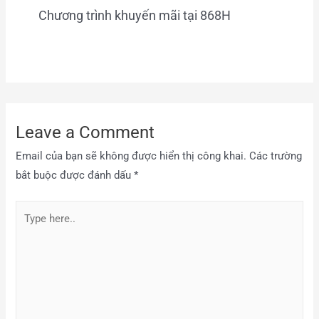
Chương trình khuyến mãi tại 868H
Leave a Comment
Email của bạn sẽ không được hiển thị công khai.
Các trường
bắt buộc được đánh dấu
*