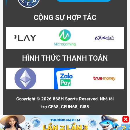
CỘNG SỰ HỢP TÁC
HÌNH THỨC THANH TOÁN
Copyright © 2026 868H Sports Reserved. Nhà tài
trợ
CF68
,
CFUN68
,
GI88