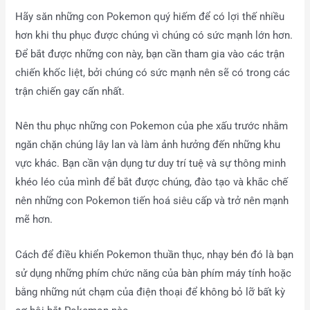
Hãy săn những con Pokemon quý hiếm để có lợi thế nhiều
hơn khi thu phục được chúng vì chúng có sức mạnh lớn hơn.
Để bắt được những con này, bạn cần tham gia vào các trận
chiến khốc liệt, bởi chúng có sức mạnh nên sẽ có trong các
trận chiến gay cấn nhất.
Nên thu phục những con Pokemon của phe xấu trước nhằm
ngăn chặn chúng lây lan và làm ảnh hưởng đến những khu
vực khác. Bạn cần vận dụng tư duy trí tuệ và sự thông minh
khéo léo của mình để bắt được chúng, đào tạo và khắc chế
nên những con Pokemon tiến hoá siêu cấp và trở nên mạnh
mẽ hơn.
Cách để điều khiển Pokemon thuần thục, nhạy bén đó là bạn
sử dụng những phím chức năng của bàn phím máy tính hoặc
bằng những nút chạm của điện thoại để không bỏ lỡ bất kỳ