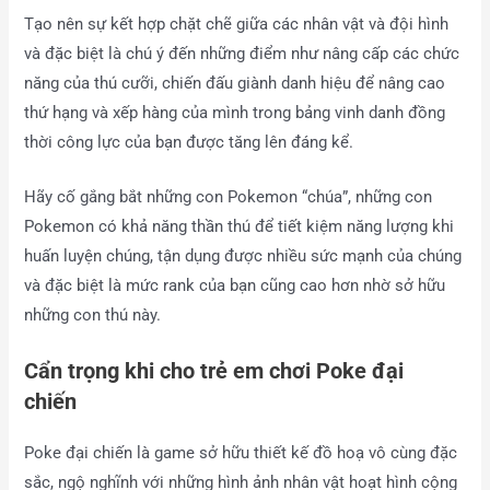
Tạo nên sự kết hợp chặt chẽ giữa các nhân vật và đội hình
và đặc biệt là chú ý đến những điểm như nâng cấp các chức
năng của thú cưỡi, chiến đấu giành danh hiệu để nâng cao
thứ hạng và xếp hàng của mình trong bảng vinh danh đồng
thời công lực của bạn được tăng lên đáng kể.
Hãy cố gắng bắt những con Pokemon “chúa”, những con
Pokemon có khả năng thần thú để tiết kiệm năng lượng khi
huấn luyện chúng, tận dụng được nhiều sức mạnh của chúng
và đặc biệt là mức rank của bạn cũng cao hơn nhờ sở hữu
những con thú này.
Cẩn trọng khi cho trẻ em chơi Poke đại
chiến
Poke đại chiến là game sở hữu thiết kế đồ hoạ vô cùng đặc
sắc, ngộ nghĩnh với những hình ảnh nhân vật hoạt hình cộng