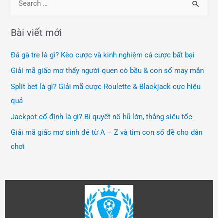
Bài viết mới
Đá gà tre là gì? Kèo cược và kinh nghiệm cá cược bất bại
Giải mã giấc mơ thấy người quen có bầu & con số may mắn
Split bet là gì? Giải mã cược Roulette & Blackjack cực hiệu
quả
Jackpot cố định là gì? Bí quyết nổ hũ lớn, thắng siêu tốc
Giải mã giấc mơ sinh đẻ từ A – Z và tìm con số đề cho dân
chơi