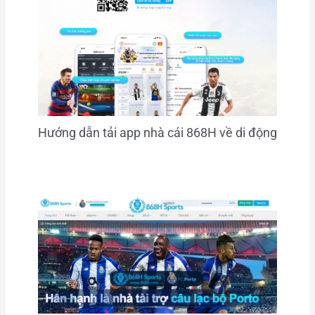
Hướng dẫn tải app nhà cái 868H về di động