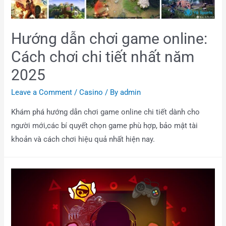
Hướng dẫn chơi game online:
Cách chơi chi tiết nhất năm
2025
Leave a Comment
/
Casino
/ By
admin
Khám phá hướng dẫn chơi game online chi tiết dành cho
người mới,các bí quyết chọn game phù hợp, bảo mật tài
khoản và cách chơi hiệu quả nhất hiện nay.