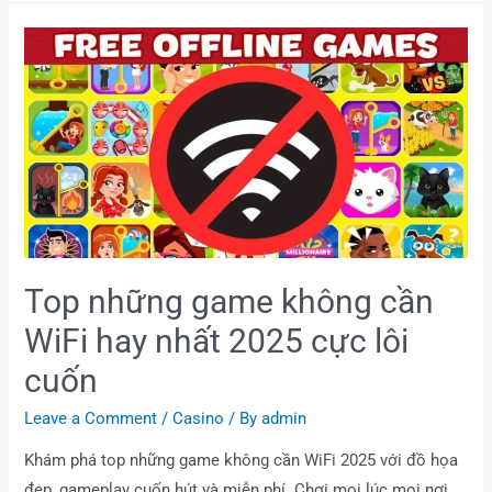
Top những game không cần
WiFi hay nhất 2025 cực lôi
cuốn
Leave a Comment
/
Casino
/ By
admin
Khám phá top những game không cần WiFi 2025 với đồ họa
đẹp, gameplay cuốn hút và miễn phí. Chơi mọi lúc mọi nơi,