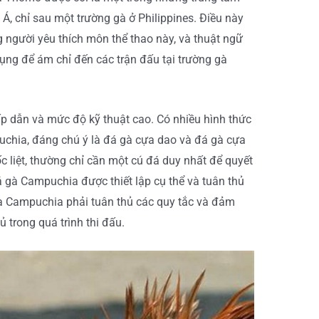
, chỉ sau một trường gà ở Philippines. Điều này
g người yêu thích môn thể thao này, và thuật ngữ
ng để ám chỉ đến các trận đấu tại trường gà
ấp dẫn và mức độ kỹ thuật cao. Có nhiều hình thức
uchia, đáng chú ý là đá gà cựa dao và đá gà cựa
c liệt, thường chỉ cần một cú đá duy nhất để quyết
đá gà Campuchia được thiết lập cụ thể và tuân thủ
gà Campuchia phải tuân thủ các quy tắc và đảm
 trong quá trình thi đấu.