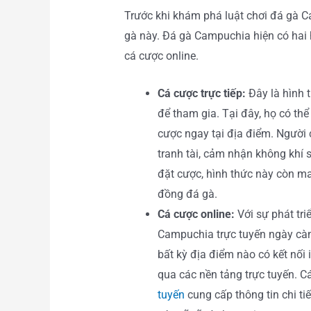
Trước khi khám phá luật chơi đá gà C
gà này. Đá gà Campuchia hiện có hai h
cá cược online.
Cá cược trực tiếp:
Đây là hình 
để tham gia. Tại đây, họ có thể 
cược ngay tại địa điểm. Người 
tranh tài, cảm nhận không khí 
đặt cược, hình thức này còn man
đồng đá gà.
Cá cược online:
Với sự phát tri
Campuchia trực tuyến ngày càng
bất kỳ địa điểm nào có kết nối i
qua các nền tảng trực tuyến. 
tuyến
cung cấp thông tin chi tiết