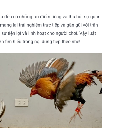
ia đều có những ưu điểm riêng và thu hút sự quan
mang lại trải nghiệm trực tiếp và gần gũi với trận
sự tiện lợi và linh hoạt cho người chơi. Vậy luật
h tìm hiểu trong nội dung tiếp theo nhé!