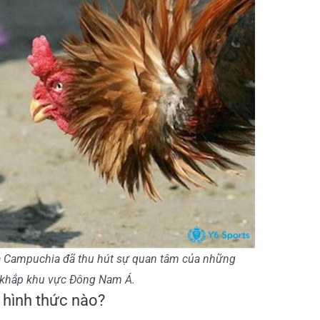
á gà Campuchia đã thu hút sự quan tâm của những
n khắp khu vực Đông Nam Á.
hình thức nào?