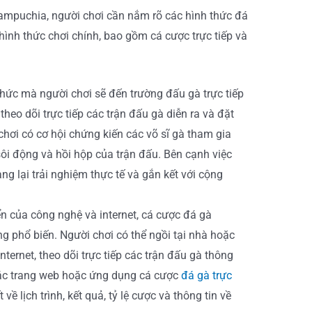
ampuchia, người chơi cần nắm rõ các hình thức đá
ình thức chơi chính, bao gồm cá cược trực tiếp và
thức mà người chơi sẽ đến trường đấu gà trực tiếp
theo dõi trực tiếp các trận đấu gà diễn ra và đặt
chơi có cơ hội chứng kiến các võ sĩ gà tham gia
sôi động và hồi hộp của trận đấu. Bên cạnh việc
g lại trải nghiệm thực tế và gắn kết với cộng
ển của công nghệ và internet, cá cược đá gà
 phổ biến. Người chơi có thể ngồi tại nhà hoặc
nternet, theo dõi trực tiếp các trận đấu gà thông
Các trang web hoặc ứng dụng cá cược
đá gà trực
 về lịch trình, kết quả, tỷ lệ cược và thông tin về