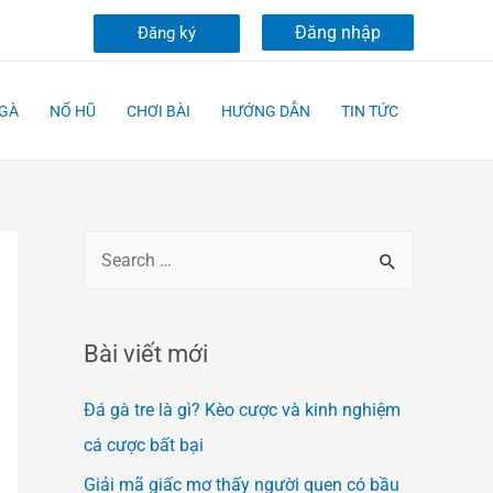
Đăng nhập
Đăng ký
 GÀ
NỔ HŨ
CHƠI BÀI
HƯỚNG DẪN
TIN TỨC
Bài viết mới
Đá gà tre là gì? Kèo cược và kinh nghiệm
cá cược bất bại
Giải mã giấc mơ thấy người quen có bầu