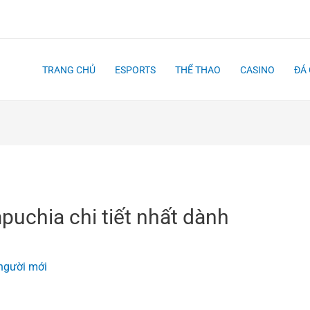
TRANG CHỦ
ESPORTS
THỂ THAO
CASINO
ĐÁ
puchia chi tiết nhất dành
người mới