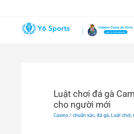
Luật chơi đá gà Cam
cho người mới
Casino
/
chuẩn xác
,
đá gà
,
Luật chơi
,