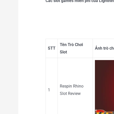
Các slot games miễn phí của Lightni
Tên Trò Chơi
STT
Ảnh trò ch
Slot
Respin Rhino
1
Slot Review