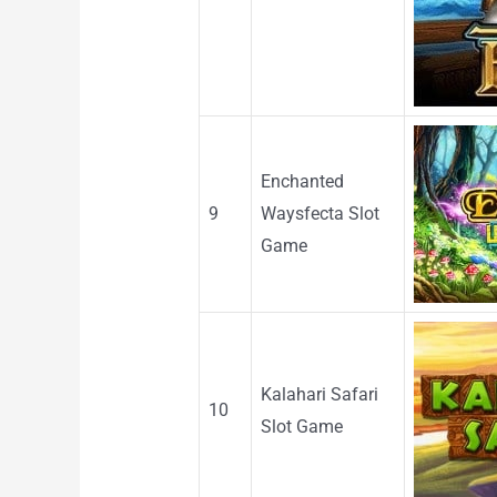
Enchanted
9
Waysfecta Slot
Game
Kalahari Safari
10
Slot Game