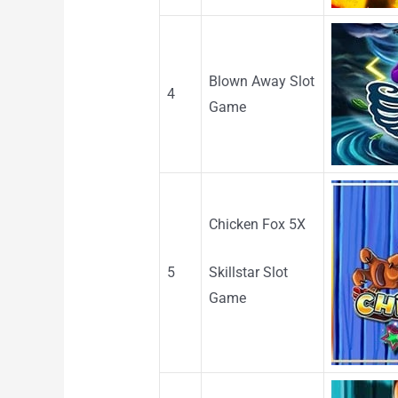
Blown Away Slot
4
Game
Chicken Fox 5X
5
Skillstar Slot
Game