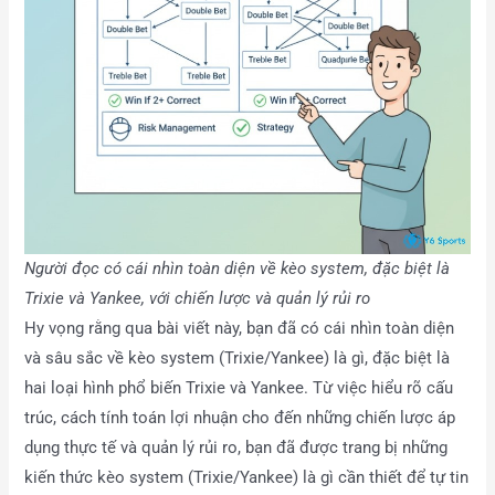
Người đọc có cái nhìn toàn diện về kèo system, đặc biệt là
Trixie và Yankee, với chiến lược và quản lý rủi ro
Hy vọng rằng qua bài viết này, bạn đã có cái nhìn toàn diện
và sâu sắc về kèo system (Trixie/Yankee) là gì, đặc biệt là
hai loại hình phổ biến Trixie và Yankee. Từ việc hiểu rõ cấu
trúc, cách tính toán lợi nhuận cho đến những chiến lược áp
dụng thực tế và quản lý rủi ro, bạn đã được trang bị những
kiến thức kèo system (Trixie/Yankee) là gì cần thiết để tự tin