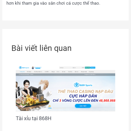
hơn khi tham gia vào sân chơi cá cược thể thao.
Bài viết liên quan
Tài xỉu tại 868H