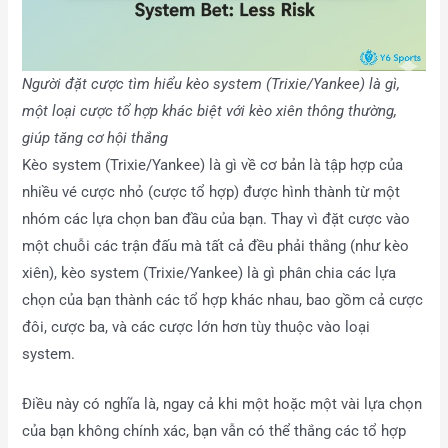
Người đặt cược tìm hiểu kèo system (Trixie/Yankee) là gì,
một loại cược tổ hợp khác biệt với kèo xiên thông thường,
giúp tăng cơ hội thắng
Kèo system (Trixie/Yankee) là gì về cơ bản là tập hợp của
nhiều vé cược nhỏ (cược tổ hợp) được hình thành từ một
nhóm các lựa chọn ban đầu của bạn. Thay vì đặt cược vào
một chuỗi các trận đấu mà tất cả đều phải thắng (như kèo
xiên), kèo system (Trixie/Yankee) là gì phân chia các lựa
chọn của bạn thành các tổ hợp khác nhau, bao gồm cả cược
đôi, cược ba, và các cược lớn hơn tùy thuộc vào loại
system.
Điều này có nghĩa là, ngay cả khi một hoặc một vài lựa chọn
của bạn không chính xác, bạn vẫn có thể thắng các tổ hợp