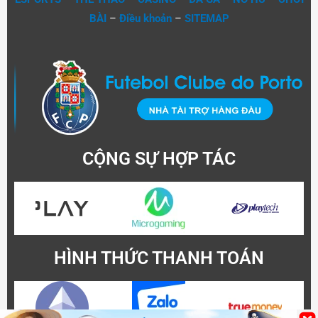
BÀI
–
Điều khoản
–
SITEMAP
CỘNG SỰ HỢP TÁC
HÌNH THỨC THANH TOÁN