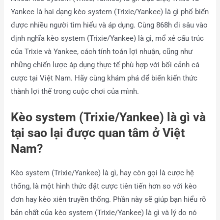
Yankee là hai dạng kèo system (Trixie/Yankee) là gì phổ biến
được nhiều người tìm hiểu và áp dụng. Cùng 868h đi sâu vào
định nghĩa kèo system (Trixie/Yankee) là gì, mổ xẻ cấu trúc
của Trixie và Yankee, cách tính toán lợi nhuận, cũng như
những chiến lược áp dụng thực tế phù hợp với bối cảnh cá
cược tại Việt Nam. Hãy cùng khám phá để biến kiến thức
thành lợi thế trong cuộc chơi của mình.
Kèo system (Trixie/Yankee) là gì và
tại sao lại được quan tâm ở Việt
Nam?
Kèo system (Trixie/Yankee) là gì, hay còn gọi là cược hệ
thống, là một hình thức đặt cược tiên tiến hơn so với kèo
đơn hay kèo xiên truyền thống. Phần này sẽ giúp bạn hiểu rõ
bản chất của kèo system (Trixie/Yankee) là gì và lý do nó