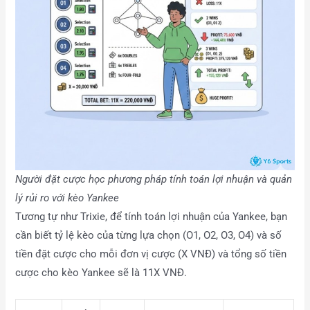
Người đặt cược học phương pháp tính toán lợi nhuận và quản
lý rủi ro với kèo Yankee
Tương tự như Trixie, để tính toán lợi nhuận của Yankee, bạn
cần biết tỷ lệ kèo của từng lựa chọn (O1, O2, O3, O4) và số
tiền đặt cược cho mỗi đơn vị cược (X VNĐ) và tổng số tiền
cược cho kèo Yankee sẽ là 11X VNĐ.