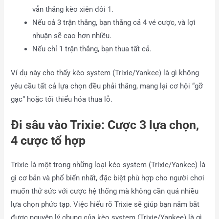
vẫn thắng kèo xiên đôi 1.
Nếu cả 3 trận thắng, bạn thắng cả 4 vé cược, và lợi
nhuận sẽ cao hơn nhiều.
Nếu chỉ 1 trận thắng, bạn thua tất cả.
Ví dụ này cho thấy kèo system (Trixie/Yankee) là gì không
yêu cầu tất cả lựa chọn đều phải thắng, mang lại cơ hội “gỡ
gạc” hoặc tối thiểu hóa thua lỗ.
Đi sâu vào Trixie: Cược 3 lựa chọn,
4 cược tổ hợp
Trixie là một trong những loại kèo system (Trixie/Yankee) là
gì cơ bản và phổ biến nhất, đặc biệt phù hợp cho người chơi
muốn thử sức với cược hệ thống mà không cần quá nhiều
lựa chọn phức tạp. Việc hiểu rõ Trixie sẽ giúp bạn nắm bắt
được nguyên lý chung của kèo system (Trixie/Yankee) là gì