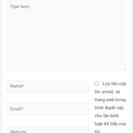
Lưu tên của
tôi, email, và
trang web trong
trình duyệt này
cho lần bình
luận kế tiếp của
tôi.