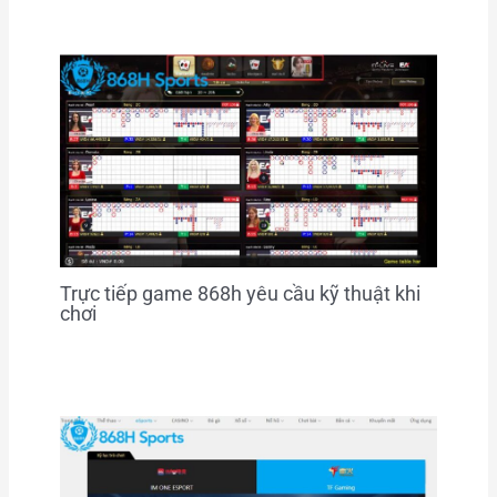
Trực tiếp game 868h yêu cầu kỹ thuật khi
chơi