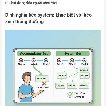
thu hút đông đảo người chơi Việt.
Định nghĩa kèo system: khác biệt với kèo
xiên thông thường