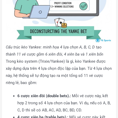
Cấu trúc kèo Yankee: minh họa 4 lựa chọn A, B, C, D tạo
thành 11 vé cược gồm 6 xiên đôi, 4 xiên ba và 1 xiên bốn
Trong kèo system (Trixie/Yankee) là gì, kèo Yankee được
xây dựng dựa trên 4 lựa chọn độc lập của bạn. Từ 4 lựa chọn
này, hệ thống sẽ tự động tạo ra một tổng số 11 vé cược
riêng lẻ, bao gồm:
6 cược xiên đôi (double bets).:
Mỗi vé cược này, kết
hợp 2 trong số 4 lựa chọn của bạn. Ví dụ, nếu có A, B,
C, D thì sẽ có AB, AC, AD, BC, BD, CD.
4 cược xiên ba (treble bets).:
Mỗi vé cược này, kết