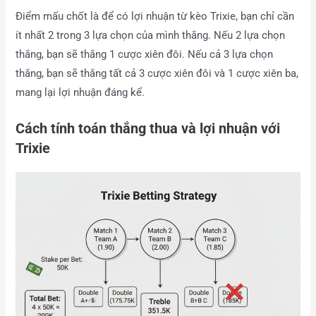
Điểm mấu chốt là để có lợi nhuận từ kèo Trixie, bạn chỉ cần
ít nhất 2 trong 3 lựa chọn của mình thắng. Nếu 2 lựa chọn
thắng, bạn sẽ thắng 1 cược xiên đôi. Nếu cả 3 lựa chọn
thắng, bạn sẽ thắng tất cả 3 cược xiên đôi và 1 cược xiên ba,
mang lại lợi nhuận đáng kể.
Cách tính toán thắng thua và lợi nhuận với
Trixie