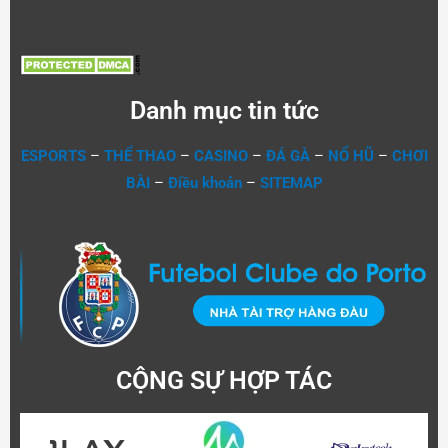
Danh mục tin tức
ESPORTS
–
THỂ THAO
–
CASINO
–
ĐÁ GÀ
–
NỔ HŨ
–
CHƠI
BÀI
–
Điều khoản
–
SITEMAP
CỘNG SỰ HỢP TÁC