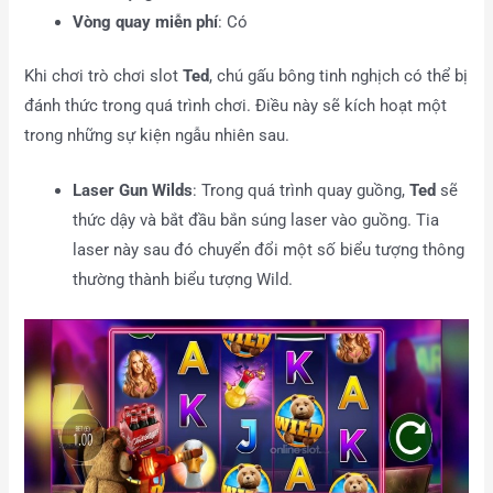
Vòng quay miễn phí
: Có
Khi chơi trò chơi slot
Ted
, chú gấu bông tinh nghịch có thể bị
đánh thức trong quá trình chơi. Điều này sẽ kích hoạt một
trong những sự kiện ngẫu nhiên sau.
Laser Gun Wilds
: Trong quá trình quay guồng,
Ted
sẽ
thức dậy và bắt đầu bắn súng laser vào guồng. Tia
laser này sau đó chuyển đổi một số biểu tượng thông
thường thành biểu tượng Wild.