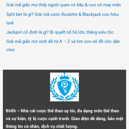
Giải mã giấc mơ thấy người quen có bầu & con số may mắn
Split bet là gì? Giải mã cược Roulette & Blackjack cực hiệu
quả
Jackpot cố định là gì? Bí quyết nổ hũ lớn, thắng siêu tốc
Giải mã giấc mơ sinh đẻ từ A – Z và tìm con số đề cho dân
chơi
868h – Nhà cái cược thể thao uy tín, đa dạng môn thể thao
và sự kiện, tỷ lệ cược cạnh tranh. Giao diện dễ dàng, bảo mật
thông tin cá nhân, dịch vụ chất lượng.