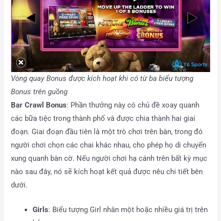
Vòng quay Bonus được kích hoạt khi có từ ba biểu tượng
Bonus trên guồng
Bar Crawl Bonus
: Phần thưởng này có chủ đề xoay quanh
các bữa tiệc trong thành phố và được chia thành hai giai
đoạn. Giai đoạn đầu tiên là một trò chơi trên bàn, trong đó
người chơi chọn các chai khác nhau, cho phép họ di chuyển
xung quanh bàn cờ. Nếu người chơi hạ cánh trên bất kỳ mục
nào sau đây, nó sẽ kích hoạt kết quả được nêu chi tiết bên
dưới.
Girls
: Biểu tượng Girl nhân một hoặc nhiều giá trị trên