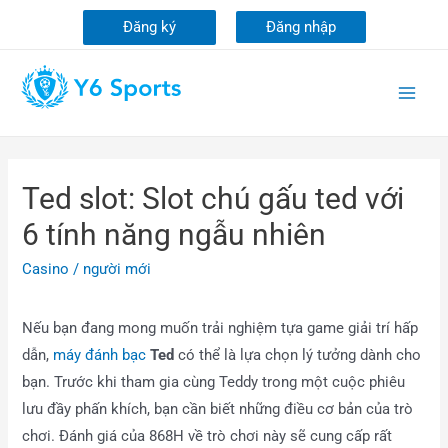
Đăng ký
Đăng nhập
Ted slot: Slot chú gấu ted với
6 tính năng ngẫu nhiên
Casino
/
người mới
Nếu bạn đang mong muốn trải nghiệm tựa game giải trí hấp
dẫn,
máy đánh bạc
Ted
có thể là lựa chọn lý tưởng dành cho
bạn. Trước khi tham gia cùng Teddy trong một cuộc phiêu
lưu đầy phấn khích, bạn cần biết những điều cơ bản của trò
chơi. Đánh giá của 868H về trò chơi này sẽ cung cấp rất