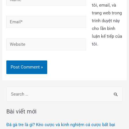
tôi, email, và
trang web trong
trình duyệt này
cho lần bình
luận kế tiếp của
tôi.
Bài viết mới
Đá gà tre là gì? Kèo cược và kinh nghiệm cá cược bất bại