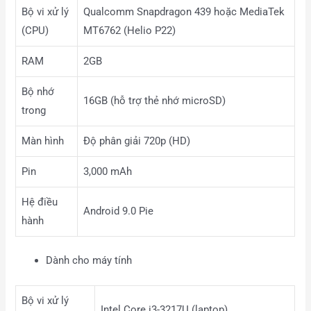
Bộ vi xử lý
Qualcomm Snapdragon 439 hoặc MediaTek
(CPU)
MT6762 (Helio P22)
RAM
2GB
Bộ nhớ
16GB (hỗ trợ thẻ nhớ microSD)
trong
Màn hình
Độ phân giải 720p (HD)
Pin
3,000 mAh
Hệ điều
Android 9.0 Pie
hành
Dành cho máy tính
Bộ vi xử lý
Intel Core i3-3217U (laptop)