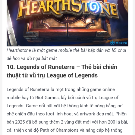
Hearthstone là một game mobile thẻ bài hấp dẫn với lối chơi
dễ học và đồ họa bắt mắt
10. Legends of Runeterra – Thẻ bài chiến
thuật từ vũ trụ League of Legends
Legends of Runeterra là một trong những game online
mobile hay từ Riot Games, lấy bối cảnh vũ trụ League of
Legends. Game nổi bật với hệ thống kinh tế công bằng, cơ
chế chiến đấu theo lượt linh hoạt và artwork đẹp mắt. Phiên
bản 2025 đã bổ sung thêm 2 vùng đất mới với hơn 200 lá bài,
cải thiện chế độ Path of Champions và nâng cấp hệ thống