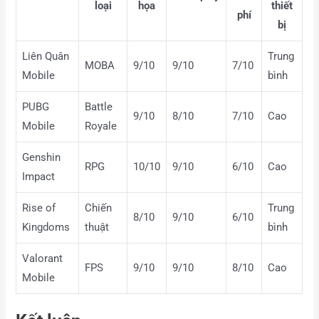
loại
họa
thiết
phí
bị
Liên Quân
Trung
MOBA
9/10
9/10
7/10
Mobile
bình
PUBG
Battle
9/10
8/10
7/10
Cao
Mobile
Royale
Genshin
RPG
10/10
9/10
6/10
Cao
Impact
Rise of
Chiến
Trung
8/10
9/10
6/10
Kingdoms
thuật
bình
Valorant
FPS
9/10
9/10
8/10
Cao
Mobile