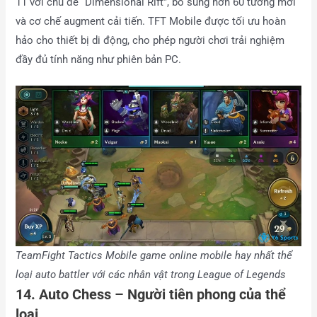
11 với chủ đề “Dimensional Rift”, bổ sung hơn 60 tướng mới
và cơ chế augment cải tiến. TFT Mobile được tối ưu hoàn
hảo cho thiết bị di động, cho phép người chơi trải nghiệm
đầy đủ tính năng như phiên bản PC.
TeamFight Tactics Mobile game online mobile hay nhất thể
loại auto battler với các nhân vật trong League of Legends
14. Auto Chess – Người tiên phong của thể
loại