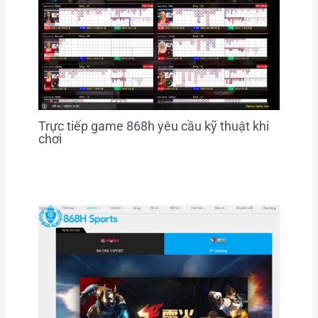
Trực tiếp game 868h yêu cầu kỹ thuật khi
chơi