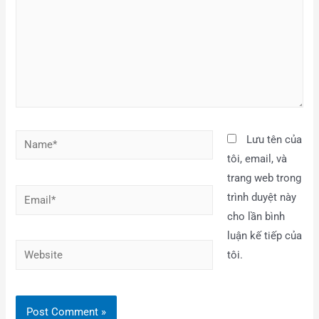
Lưu tên của
tôi, email, và
trang web trong
trình duyệt này
cho lần bình
luận kế tiếp của
tôi.