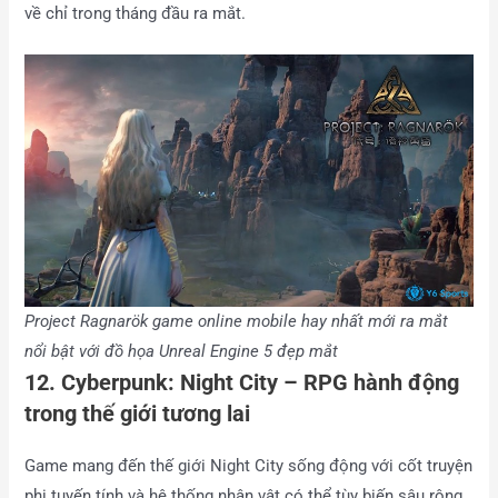
về chỉ trong tháng đầu ra mắt.
Project Ragnarök game online mobile hay nhất mới ra mắt
nổi bật với đồ họa Unreal Engine 5 đẹp mắt
12. Cyberpunk: Night City – RPG hành động
trong thế giới tương lai
Game mang đến thế giới Night City sống động với cốt truyện
phi tuyến tính và hệ thống nhân vật có thể tùy biến sâu rộng.