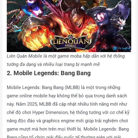
Liên Quân Mobile là một game moba hấp dẫn với hệ thống
tướng đa dạng và nhiều loại trang bị mạnh mẽ
2. Mobile Legends: Bang Bang
Mobile Legends: Bang Bang (MLBB) là một trong những
game online mobile hay không thể bỏ qua trong danh sách
này. Năm 2025, MLBB đã cập nhật nhiều tính năng mới như
chế độ chơi Hyper Dimension, hệ thống tướng với cơ chế kỹ
năng độc đáo và graphics engine mới giúp trải nghiệm chơi
game mượt mà hơn trên mọi thiết bị. Mobile Legends: Bang
Bang cũng tổ chức giải đấu quốc tế thường niên với giải