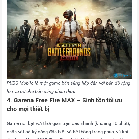
PUBG Mobile là một game bắn súng hấp dẫn với bản đồ rộng
lớn và cơ chế bắn súng chân thực
4. Garena Free Fire MAX – Sinh tồn tối ưu
cho mọi thiết bị
Game nổi bật với thời gian trận đấu nhanh (khoảng 10 phút),
nhân vật có kỹ năng đặc biệt và hệ thống trang phục, vũ khí