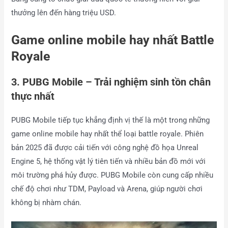
thưởng lên đến hàng triệu USD.
Game online mobile hay nhất Battle
Royale
3. PUBG Mobile – Trải nghiệm sinh tồn chân
thực nhất
PUBG Mobile tiếp tục khẳng định vị thế là một trong những
game online mobile hay nhất thể loại battle royale. Phiên
bản 2025 đã được cải tiến với công nghệ đồ họa Unreal
Engine 5, hệ thống vật lý tiên tiến và nhiều bản đồ mới với
môi trường phá hủy được. PUBG Mobile còn cung cấp nhiều
chế độ chơi như TDM, Payload và Arena, giúp người chơi
không bị nhàm chán.