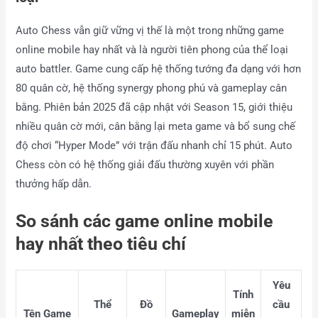
Auto Chess vẫn giữ vững vị thế là một trong những game
online mobile hay nhất và là người tiên phong của thể loại
auto battler. Game cung cấp hệ thống tướng đa dạng với hơn
80 quân cờ, hệ thống synergy phong phú và gameplay cân
bằng. Phiên bản 2025 đã cập nhật với Season 15, giới thiệu
nhiều quân cờ mới, cân bằng lại meta game và bổ sung chế
độ chơi “Hyper Mode” với trận đấu nhanh chỉ 15 phút. Auto
Chess còn có hệ thống giải đấu thường xuyên với phần
thưởng hấp dẫn.
So sánh các game online mobile
hay nhất theo tiêu chí
Yêu
Tính
Thể
Đồ
cầu
Tên Game
Gameplay
miễn