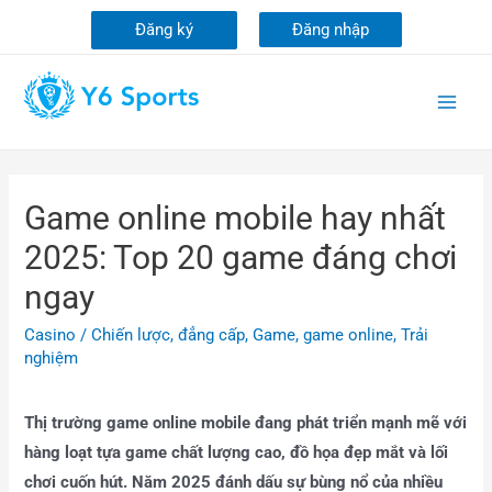
Đăng ký
Đăng nhập
Game online mobile hay nhất
2025: Top 20 game đáng chơi
ngay
Casino
/
Chiến lược
,
đẳng cấp
,
Game
,
game online
,
Trải
nghiệm
Thị trường game online mobile đang phát triển mạnh mẽ với
hàng loạt tựa game chất lượng cao, đồ họa đẹp mắt và lối
chơi cuốn hút. Năm 2025 đánh dấu sự bùng nổ của nhiều