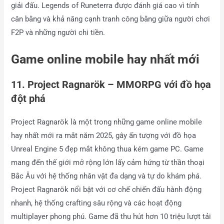
giải đấu. Legends of Runeterra được đánh giá cao vì tính
cân bằng và khả năng cạnh tranh công bằng giữa người chơi
F2P và những người chi tiền.
Game online mobile hay nhất mới
11. Project Ragnarök – MMORPG với đồ họa
đột phá
Project Ragnarök là một trong những game online mobile
hay nhất mới ra mắt năm 2025, gây ấn tượng với đồ họa
Unreal Engine 5 đẹp mắt không thua kém game PC. Game
mang đến thế giới mở rộng lớn lấy cảm hứng từ thần thoại
Bắc Âu với hệ thống nhân vật đa dạng và tự do khám phá.
Project Ragnarök nổi bật với cơ chế chiến đấu hành động
nhanh, hệ thống crafting sâu rộng và các hoạt động
multiplayer phong phú. Game đã thu hút hơn 10 triệu lượt tải