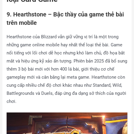
9. Hearthstone – Bậc thầy của game thẻ bài
trên mobile
Hearthstone của Blizzard vẫn giữ vững vị trí là một trong
những game online mobile hay nhất thể loại thẻ bài. Game
nổi tiếng với lối chơi dễ học nhưng khó làm chủ, đồ họa bắt
mắt và hiệu ứng kỹ xảo ấn tượng. Phiên bản 2025 đã bổ sung
thêm 3 bộ bài mới với hơn 400 lá bài, giới thiệu cơ chế
gameplay mới và cân bằng lại meta game. Hearthstone còn
cung cấp nhiều chế độ chơi khác nhau như Standard, Wild,
Battlegrounds và Duels, đáp ứng đa dạng sở thích của người
chơi.