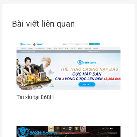
Bài viết liên quan
Tài xỉu tại 868H