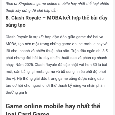
Rise of Kingdoms game online mobile hay nhất thể loại chiến
thuật xây dựng đế chế hấp dẫn
8. Clash Royale – MOBA kết hợp thẻ bài đầy
sáng tạo
Clash Royale là sự kết hợp độc đáo giữa game thẻ bài và
MOBA, tạo nên một trong những game online mobile hay với
lối chơi nhanh và chiến thuật sâu sắc. Trận đấu ngắn chỉ 3-5
phút nhưng đòi hỏi tư duy chiến thuật cao và phản xạ nhanh
nhạy. Năm 2025, Clash Royale đã cập nhật với hơn 30 lá bài
mới, cân bằng lại meta game và bổ sung nhiều chế độ chơi
thú vị. Hệ thống giải đấu trong game cũng được nâng cấp,
tạo cơ hội cho người chơi thử thách kỹ năng và nhận phần
thưởng giá trị.
Game online mobile hay nhất thể
loại Card Game