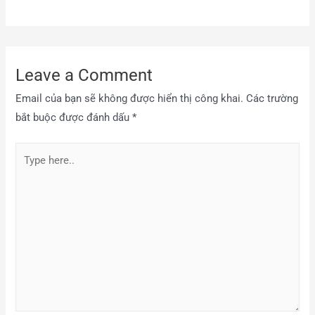
Leave a Comment
Email của bạn sẽ không được hiển thị công khai.
Các trường
bắt buộc được đánh dấu
*