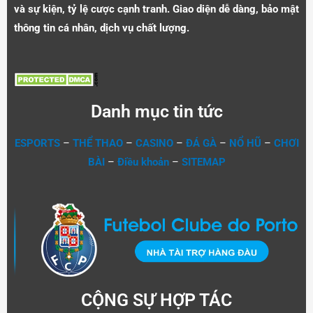
và sự kiện, tỷ lệ cược cạnh tranh. Giao diện dễ dàng, bảo mật
thông tin cá nhân, dịch vụ chất lượng.
Danh mục tin tức
ESPORTS
–
THỂ THAO
–
CASINO
–
ĐÁ GÀ
–
NỔ HŨ
–
CHƠI
BÀI
–
Điều khoản
–
SITEMAP
CỘNG SỰ HỢP TÁC