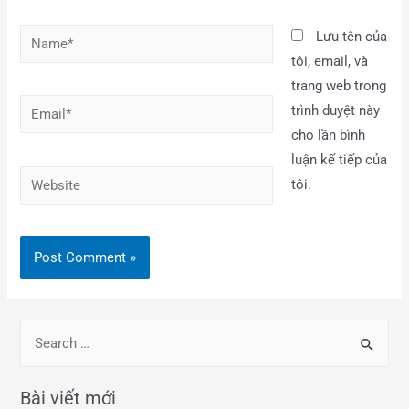
Lưu tên của
tôi, email, và
trang web trong
trình duyệt này
cho lần bình
luận kế tiếp của
tôi.
Bài viết mới