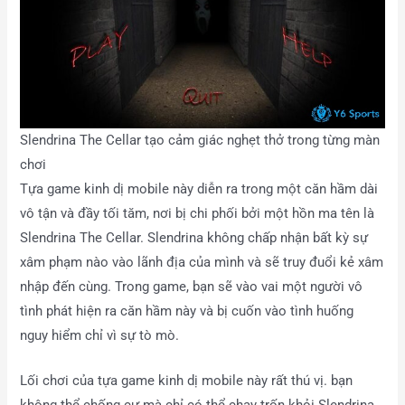
Slendrina The Cellar tạo cảm giác nghẹt thở trong từng màn
chơi
Tựa game kinh dị mobile này diễn ra trong một căn hầm dài
vô tận và đầy tối tăm, nơi bị chi phối bởi một hồn ma tên là
Slendrina The Cellar. Slendrina không chấp nhận bất kỳ sự
xâm phạm nào vào lãnh địa của mình và sẽ truy đuổi kẻ xâm
nhập đến cùng. Trong game, bạn sẽ vào vai một người vô
tình phát hiện ra căn hầm này và bị cuốn vào tình huống
nguy hiểm chỉ vì sự tò mò.
Lối chơi của tựa game kinh dị mobile này rất thú vị. bạn
không thể chống cự mà chỉ có thể chạy trốn khỏi Slendrina