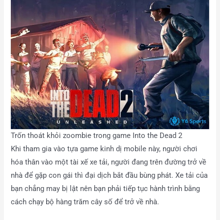
Trốn thoát khỏi zoombie trong game Into the Dead 2
Khi tham gia vào tựa game kinh dị mobile này, người chơi
hóa thân vào một tài xế xe tải, người đang trên đường trở về
nhà để gặp con gái thì đại dịch bắt đầu bùng phát. Xe tải của
bạn chẳng may bị lật nên bạn phải tiếp tục hành trình bằng
cách chạy bộ hàng trăm cây số để trở về nhà.